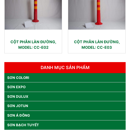
CỘT PHÂN LÀN ĐƯỜNG,
CỘT PHÂN LÀN ĐƯỜNG,
MODEL: CC-E02
MODEL: CC-E03
DANH MỤC SẢN PHẨM
SƠN COLORI
SƠN EXPO
SƠN DULUX
SƠN JOTUN
SƠN Á ĐÔNG
SƠN BẠCH TUYẾT