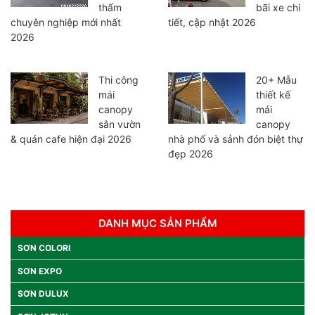
thấm
bãi xe chi
chuyên nghiệp mới nhất
tiết, cập nhật 2026
2026
Thi công
20+ Mẫu
mái
thiết kế
canopy
mái
sân vườn
canopy
& quán cafe hiện đại 2026
nhà phố và sảnh đón biệt thự
đẹp 2026
DANH MỤC SẢN PHẨM
SƠN COLORI
SƠN EXPO
SƠN DULUX