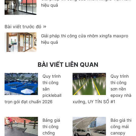
hiệu quả
Bài viết trước đó
Giải pháp thi công cửa nhôm xingfa maxpro
hiệu quả
BÀI VIẾT LIÊN QUAN
Quy trình
Quy trình
thi công
thi công
sân
sơn nền
pickleball
epoxy nhà
trọn gói đạt chuẩn 2026
xưởng, UY TÍN SỐ #1
Bảng giá
Báo giá thi
thi công
công mái
chống
canopy