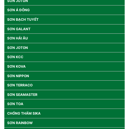
SƠN JOTUN
SƠN Á ĐÔNG
SƠN BẠCH TUYẾT
SƠN GALANT
SƠN HẢI ÂU
SƠN JOTON
SƠN KCC
SƠN KOVA
SƠN NIPPON
SƠN TERRACO
SƠN SEAMASTER
SƠN TOA
CHỐNG THẤM SIKA
SƠN RAINBOW