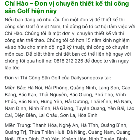
Chí Hào – Đơn vị chuyên thiết kế thi công
sân Golf hiện này
Nếu bạn đang có nhu cầu tìm một đơn vị để thiết kế thi
công sân Golf ở Việt Nam, thì đừng bỏ lỡ cơ hội làm việc với
Chí Hào. Chúng tôi là một đơn vị chuyên thiết kế và thi
công sân thể thao. Chúng tôi có hơn 15 năm kinh nghiệm
và sở hữu cho mình đội ngũ kỹ thuật, thi công có chuyên
môn cao. Để biết thêm chi tiết bạn có thể liện hệ ngay với
chúng tôi qua hotline: 0818 212 226 để được tư vấn ngay
lập tức.
Đơn vị Thi Công Sân Golf của Dailysonepoxy tại:
Miền Bắc: Hà Nội, Hải Phòng, Quảng Ninh, Lạng Sơn, Cao
Bằng, Bắc Kạn, Thái Nguyên, Bắc Giang, Phú Thọ, Vĩnh
Phúc, Bắc Ninh, Hưng Yên, Hải Dương, Thái Bình, Hà Nam,
Nam Định, Ninh Bình, Hà Giang, Tuyên Quang, Yên Bái, Lào
Cai, Điện Biên, Lai Châu, Sơn La, Hòa Bình
Miền Trung: Thanh Hóa, Nghệ An, Hà Tĩnh, Quảng Bình,
Quảng Trị, Thừa Thiên Huế, Đà Nẵng, Quảng Nam, Quảng
Ngãi, Bình Định, Phú Yên, Khánh Hòa, Ninh Thuận, Bình