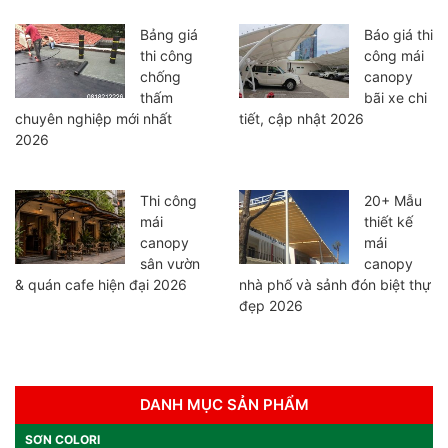
Bảng giá
Báo giá thi
thi công
công mái
chống
canopy
thấm
bãi xe chi
chuyên nghiệp mới nhất
tiết, cập nhật 2026
2026
Thi công
20+ Mẫu
mái
thiết kế
canopy
mái
sân vườn
canopy
& quán cafe hiện đại 2026
nhà phố và sảnh đón biệt thự
đẹp 2026
DANH MỤC SẢN PHẨM
SƠN COLORI