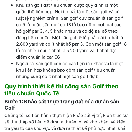
Khu sân golf đạt tiêu chuẩn được quy định là một
quần thể liên hợp. Nơi ít nhất là một sân golf và có
luật lệ nghiêm chỉnh. Sân golf quy chuẩn là sân golf
có 9 lỗ hoặc sân golf có 18 lỗ bao gồm một loạt các
hố golf par 3, 4, 5 khác nhau và có độ sai số theo
đúng tiêu chuẩn. Một sân golf 9 lỗ phải dài ít nhất là
2.600 yard và có ít nhất hổ par 3. Còn một sân golf 18
lỗ có chiều dài ít nhất là 5.200 yard và ít nhất đạt
điểm chuẩn là par 66.
Ngoài ra, sân golf còn có các tiện ích khác và là một
khu liên hợp không bao gồm sân golf tiêu chuẩn
nhưng cũng có ít nhất một sân golf dự bị.
Quy trình thiết kế
thi công
sân Golf theo
tiêu chuẩn Quốc Tế
Bước 1: Khảo sát thực
trạng đất của dự án
sân
Golf
Chúng tôi
sẽ tiến hành thực hiện khảo sát vị trí, kiến trúc sư
sẽ thu thập số liệu để đưa ra thuận lợi và khó khăn, và kiểm
tra yếu tố của khu vực và đưa ra thiết kế phù hợp nhất, khái