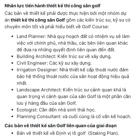
Nhân lực tiến hành thiết kế thi công sân golf
Các bản vẽ thiết kế phải được thực hiện bởi một nhóm dự
án
thiết kế thi công sân Golf
gồm các kiến trúc sư, kỹ sư có
chuyên môn tốt và phải hiểu biết về Golf Course:
Land Planner: Nhà quy hoạch đất có nhiệm vụ sẽ làm
việc với chính phủ, nhà thầu, các bên liên quan khác
để đưa ra những quyết định liên quan đến đất.
Building Architect: Kiến trúc sư về xây dựng.
Civil Engineer: Các kỹ sư xây dựng.
Irrigation Designer: Nhà thiết kế cấp thoát nước đảm
bảo hệ thống thoát nước của sân hoạt động hiệu quả
nhất.
Landscape Architect: Kiến trúc sư cảnh quan khá là
quan trọng vì cảnh quan của sân Golf là một phần cần
lưu ý hàng đầu của sân Golf.
Ecologist: Cần đến nhà sinh thái học.
Planning Consultant: và cuối cùng là cố vấn kế hoạch.
C
ác bản vẽ thiết kế sân Golf liên
quan
của giai đoạn
Bản vẽ thiết kế về Định vị lỗ golf (Staking Plan).