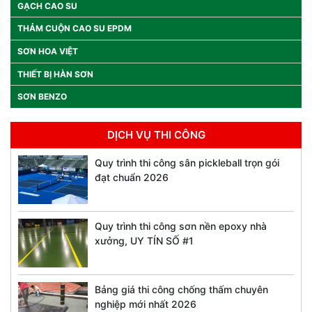
GẠCH CAO SU
THẢM CUỘN CAO SU EPDM
SƠN HOA VIỆT
THIẾT BỊ HÀN SƠN
SƠN BENZO
DỊCH VỤ THI CÔNG
Quy trình thi công sân pickleball trọn gói
đạt chuẩn 2026
Quy trình thi công sơn nền epoxy nhà
xưởng, UY TÍN SỐ #1
Bảng giá thi công chống thấm chuyên
nghiệp mới nhất 2026