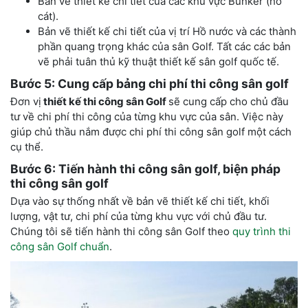
Bản vẽ thiết kế chi tiết của các khu vực Bunker (hố
cát).
Bản vẽ thiết kế chi tiết của vị trí Hồ nước và các thành
phần quang trọng khác của sân Golf. Tất các các bản
vẽ phải tuân thủ kỹ thuật thiết kế sân golf quốc tế.
Bước 5: Cung cấp
b
ảng chi phí thi công sân golf
Đơn vị
thiết kế
thi công
sân Golf
sẽ cung cấp cho chủ đầu
tư về chi phí thi công của từng khu vực của sân. Việc này
giúp chủ thầu nắm được chi phí thi công sân golf một cách
cụ thể.
Bước 6: Tiến hành thi công sân golf, biện pháp
thi công sân golf
Dựa vào sự thống nhất về bản vẽ thiết kế chi tiết, khối
lượng, vật tư, chi phí của từng khu vực với chủ đầu tư.
Chúng tôi sẽ tiến hành thi công sân Golf theo
quy trình thi
công sân Golf chuẩn
.