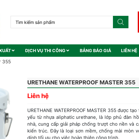
XUẤT
DỊCH VỤ THI CÔNG
BẢNG BÁO GIÁ
LIÊN HỆ
r 355
URETHANE WATERPROOF MASTER 355
Liên hệ
URETHANE WATERPROOF MASTER 355 được tạo t
yếu từ nhựa aliphatic urethane, là lớp phủ đàn h
nhà, cung cấp giải pháp chống trượt cho nền và 
kiến trúc. Đây là loại sơn mềm, chống mài mòn v
dính tối ưu cho việc hoàn thiện công trình.