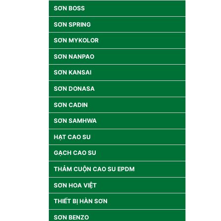
SƠN BOSS
SƠN SPRING
SƠN MYKOLOR
SƠN NANPAO
SƠN KANSAI
SƠN DONASA
SƠN CADIN
SƠN SAMHWA
HẠT CAO SU
GẠCH CAO SU
THẢM CUỘN CAO SU EPDM
SƠN HOA VIỆT
THIẾT BỊ HÀN SƠN
SƠN BENZO