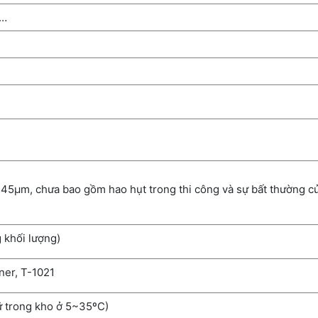
i…
n 45µm, chưa bao gồm hao hụt trong thi công và sự bất thường c
 khối lượng)
ner, T-1021
rữ trong kho ở 5~35ºC)