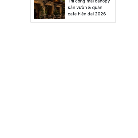
Thi công mái canopy
sân vườn & quán
cafe hiện đại 2026