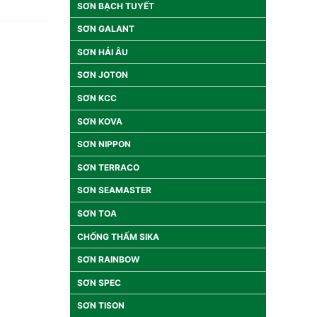
SƠN BẠCH TUYẾT
SƠN GALANT
SƠN HẢI ÂU
SƠN JOTON
SƠN KCC
SƠN KOVA
SƠN NIPPON
SƠN TERRACO
SƠN SEAMASTER
SƠN TOA
CHỐNG THẤM SIKA
SƠN RAINBOW
SƠN SPEC
SƠN TISON