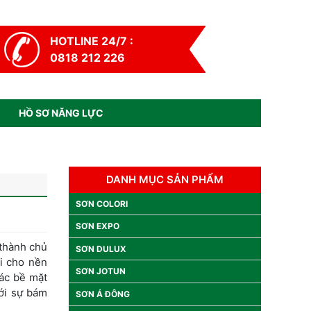
HOTLINE 24/7 :
0818 212 226
HỒ SƠ NĂNG LỰC
DANH MỤC SẢN PHẨM
SƠN COLORI
SƠN EXPO
hành chủ
SƠN DULUX
ồi cho nền
SƠN JOTUN
các bề mặt
ới sự bám
SƠN Á ĐÔNG