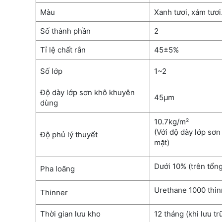
Màu
Xanh tươi, xám tươ
Số thành phần
2
Tỉ lệ chất rắn
45±5%
Số lớp
1~2
Độ dày lớp sơn khô khuyên
45µm
dùng
10.7kg/m²
(Với độ dày lớp sơ
Độ phủ lý thuyết
mặt)
Dưới 10% (trên tổng
Pha loãng
Urethane 1000 thin
Thinner
Thời gian lưu kho
12 tháng (khi lưu t