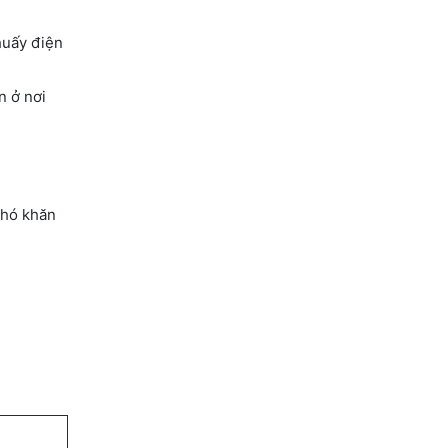
huấy điện
n ở nơi
khó khăn