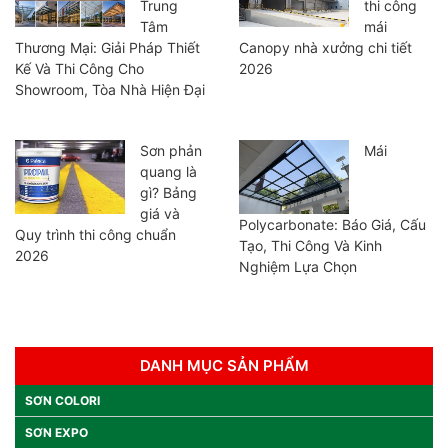
Trung
thi công
Tâm
mái
Thương Mại: Giải Pháp Thiết
Canopy nhà xưởng chi tiết
Kế Và Thi Công Cho
2026
Showroom, Tòa Nhà Hiện Đại
Sơn phản
Mái
quang là
gì? Bảng
giá và
Polycarbonate: Báo Giá, Cấu
Quy trình thi công chuẩn
Tạo, Thi Công Và Kinh
2026
Nghiệm Lựa Chọn
DANH MỤC SẢN PHẨM
SƠN COLORI
SƠN EXPO