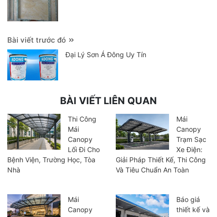
Bài viết trước đó
Đại Lý Sơn Á Đông Uy Tín
BÀI VIẾT LIÊN QUAN
Thi Công
Mái
Mái
Canopy
Canopy
Trạm Sạc
Lối Đi Cho
Xe Điện:
Bệnh Viện, Trường Học, Tòa
Giải Pháp Thiết Kế, Thi Công
Nhà
Và Tiêu Chuẩn An Toàn
Mái
Báo giá
Canopy
thiết kế và