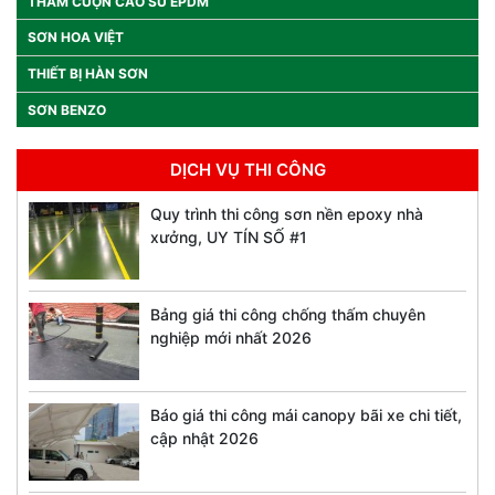
THẢM CUỘN CAO SU EPDM
SƠN HOA VIỆT
THIẾT BỊ HÀN SƠN
SƠN BENZO
DỊCH VỤ THI CÔNG
Quy trình thi công sơn nền epoxy nhà
xưởng, UY TÍN SỐ #1
Bảng giá thi công chống thấm chuyên
nghiệp mới nhất 2026
Báo giá thi công mái canopy bãi xe chi tiết,
cập nhật 2026