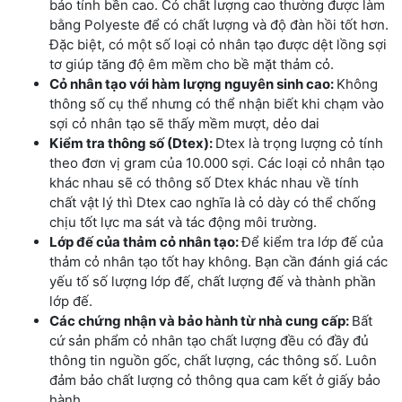
bảo tính bền cao. Cỏ chất lượng cao thường được làm
bằng Polyeste để có chất lượng và độ đàn hồi tốt hơn.
Đặc biệt, có một số loại cỏ nhân tạo được dệt lồng sợi
tơ giúp tăng độ êm mềm cho bề mặt thảm cỏ.
Cỏ nhân tạo với hàm lượng nguyên sinh cao:
Không
thông số cụ thể nhưng có thể nhận biết khi chạm vào
sợi cỏ nhân tạo sẽ thấy mềm mượt, dẻo dai
Kiểm tra thông số (Dtex):
Dtex là trọng lượng cỏ tính
theo đơn vị gram của 10.000 sợi. Các loại cỏ nhân tạo
khác nhau sẽ có thông số Dtex khác nhau về tính
chất vật lý thì Dtex cao nghĩa là cỏ dày có thể chống
chịu tốt lực ma sát và tác động môi trường.
Lớp đế của thảm cỏ nhân tạo:
Để kiểm tra lớp đế của
thảm cỏ nhân tạo tốt hay không. Bạn cần đánh giá các
yếu tố số lượng lớp đế, chất lượng đế và thành phần
lớp đế.
Các chứng nhận và bảo hành từ nhà cung cấp:
Bất
cứ sản phẩm cỏ nhân tạo chất lượng đều có đầy đủ
thông tin nguồn gốc, chất lượng, các thông số. Luôn
đảm bảo chất lượng cỏ thông qua cam kết ở giấy bảo
hành.