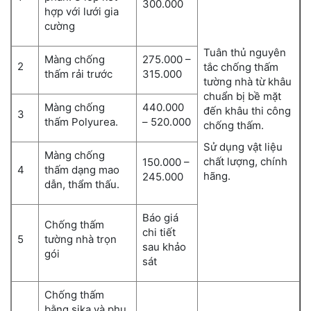
300.000
hợp với lưới gia
cường
Tuân thủ nguyên
Màng chống
275.000 –
2
tắc chống thấm
thấm rải trước
315.000
tường nhà từ khâu
chuẩn bị bề mặt
Màng chống
440.000
đến khâu thi công
3
thấm Polyurea.
– 520.000
chống thấm.
Sử dụng vật liệu
Màng chống
chất lượng, chính
150.000 –
4
thấm dạng mao
hãng.
245.000
dẫn, thẩm thấu.
Báo giá
Chống thấm
chi tiết
5
tường nhà trọn
sau khảo
gói
sát
Chống thấm
bằng sika và phụ