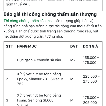
gồm thuế VAT.
Báo giá thi công chống thấm sân thượng
Thi công chống thấm sàn mái
, sân thượng giúp bảo vệ
công trình nhà bạn tránh được tác động của thời tiết từ trên
xuống. Hạn chế được tình trạng sân thượng rong rêu, nứt
nẻ, thấm dột xuống trần, tường nhà.
STT
HẠNG MỤC
ĐVT
ĐƠN GIÁ
155.000 –
1
Đục gạch + chuyển sà bần
M2
175.000
Xử lý vết nứt bê tông bằng
225.000 –
2
Epoxy, Sikadur 731, Sikadur
M
275.000
752.
Xử lý vết nứt bê tông bằng
175.000 –
3
Foam: Senlong SL668,
M
205.000
SL669.