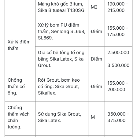
Màng khò gốc Bitum,
190.000 –
M2
Sika Bituseal T130SG.
215.000
Xử lý bơm PU điểm
155.000 –
thấm, Senlong SL668,
Điểm
175.000
SL669.
Xử lý điểm
thấm.
Gia cố bê tông tổ ong
2.500.000
bằng Sika Latex, Sika
Điểm
–
Grout.
3.500.000
Chống
Rót Grout, bơm keo
155.000 –
thấm cổ
cổ ống: Sika Grout,
Điểm
200.000
ống.
Sikaflex.
Chống
thấm vách
Sử dụng Sika Grout,
350.000 –
M
chân
Sika Latex.
375.000
tường.