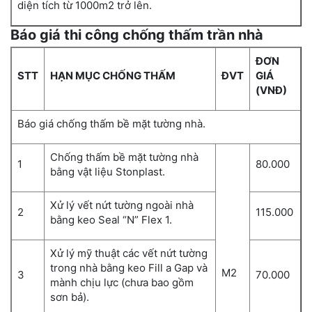
diện tích từ 1000m2 trở lên.
Báo giá thi công chống thấm trần nhà
ĐƠN
STT
HẠN MỤC CHỐNG THẤM
ĐVT
GIÁ
(VNĐ)
Báo giá chống thấm bề mặt tường nhà.
Chống thấm bề mặt tường nhà
1
80.000
bằng vật liệu Stonplast.
Xử lý vết nứt tường ngoài nhà
2
115.000
bằng keo Seal “N” Flex 1.
Xử lý mỹ thuật các vết nứt tường
trong nhà bằng keo Fill a Gap và
M2
3
70.000
mành chịu lực (chưa bao gồm
sơn bả).