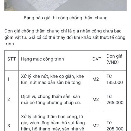
Bảng báo giá thi công chống thấm chung
Đơn giá chống thấm chung chỉ là giá nhân công chưa bao
gồm vật tư. Giá cả có thể thay đổi khi khảo sát thực tế công
trình.
Đơn giá
STT
Hạng mục công trình
ĐVT
(VNĐ)
Xử lý khe nứt, khe co giãn, khe
Từ
1
M2
lún, nứt mao dẫn sàn bê tông
185.000
Dịch vụ chống thấm sàn, sàn
Từ
2
M2
mái bê tông phương pháp cũ.
265.000
Xử lý chống thấm ban công, lô
gia, vách tầng hầm, hố sụt tầng
Từ
3
M2
hầm, hố thang máy, sàn nhà vệ
205.000