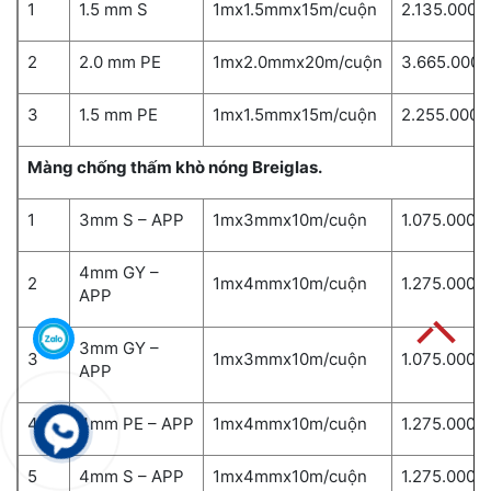
1
1.5 mm S
1mx1.5mmx15m/cuộn
2.135.000
2
2.0 mm PE
1mx2.0mmx20m/cuộn
3.665.000
3
1.5 mm PE
1mx1.5mmx15m/cuộn
2.255.000
Màng chống thấm khò nóng Breiglas.
1
3mm S – APP
1mx3mmx10m/cuộn
1.075.000
4mm GY –
2
1mx4mmx10m/cuộn
1.275.000
APP
3mm GY –
3
1mx3mmx10m/cuộn
1.075.000
APP
4
4mm PE – APP
1mx4mmx10m/cuộn
1.275.000
5
4mm S – APP
1mx4mmx10m/cuộn
1.275.000