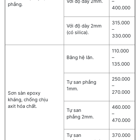
Với độ dày 2mm.
–
phẳng
.
400.000
315.000
Với độ dày 2mm
–
(có silica).
330.000
110.000
Bằng hệ lăn.
–
135.000
250.000
Tự san phẳng
–
1mm.
270.000
Sơn sàn epoxy
kháng, chống chịu
axit hóa chất.
460.000
Tự san
–
phẳng 2mm.
470.000
Tự san
370.000