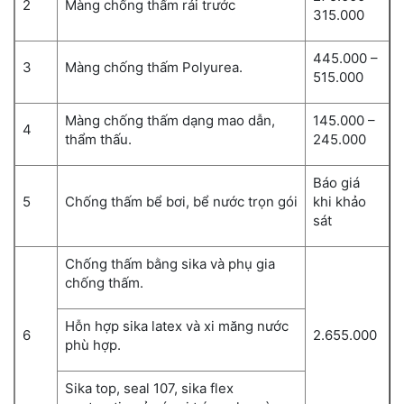
2
Màng chống thấm rải trước
315.000
445.000 –
3
Màng chống thấm Polyurea.
515.000
Màng chống thấm dạng mao dẫn,
145.000 –
4
thẩm thấu.
245.000
Báo giá
5
Chống thấm bể bơi, bể nước trọn gói
khi khảo
sát
Chống thấm bằng sika và phụ gia
chống thấm.
Hỗn hợp sika latex và xi măng nước
6
2.655.000
phù hợp.
Sika top, seal 107, sika flex