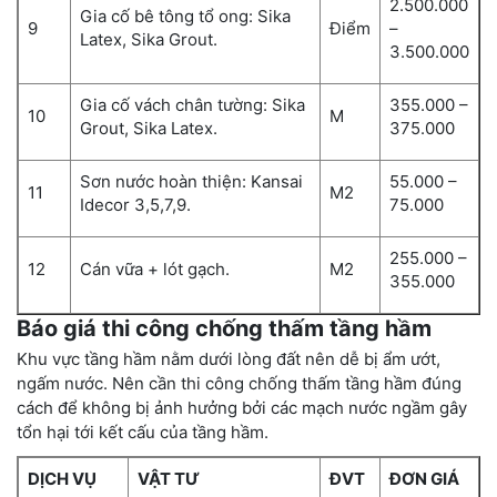
2.500.000
Gia cố bê tông tổ ong: Sika
9
Điểm
–
Latex, Sika Grout.
3.500.000
Gia cố vách chân tường: Sika
355.000 –
10
M
Grout, Sika Latex.
375.000
Sơn nước hoàn thiện: Kansai
55.000 –
11
M2
Idecor 3,5,7,9.
75.000
255.000 –
12
Cán vữa + lót gạch.
M2
355.000
Báo giá thi công chống thấm tầng hầm
Khu vực tầng hầm nằm dưới lòng đất nên dễ bị ẩm ướt,
ngấm nước. Nên cần thi công chống thấm tầng hầm đúng
cách để không bị ảnh hưởng bởi các mạch nước ngầm gây
tổn hại tới kết cấu của tầng hầm.
DỊCH VỤ
VẬT TƯ
ĐVT
ĐƠN GIÁ