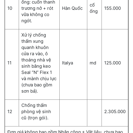
ống: cuốn thanh
cổ
10
trương nở + rót
Hàn Quốc
155.000
ống
vữa không co
ngót.
Xử lý chống
thấm xung
quanh khuôn
cửa ra vào, ô
thoáng nhà vệ
11
Italya
md
125.000
sinh bằng keo
Seal “N” Flex 1
và mành chịu lực
(chưa bao gồm
sơn bả).
Chống thấm
12
phòng vệ sinh
2.305.000
cũ (trọn gói).
Đơn giá không bao gồm Nhân công + Vật liệu, chưa bao