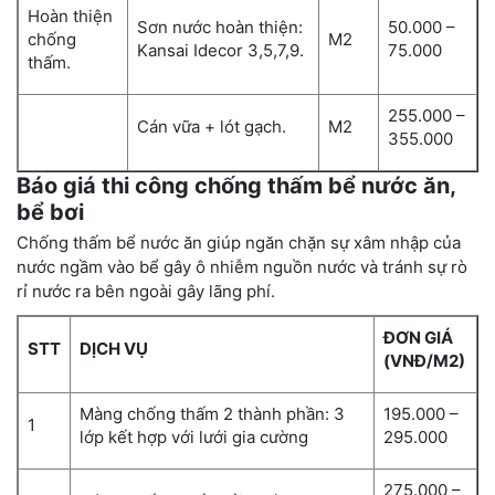
Hoàn thiện
Sơn nước hoàn thiện:
50.000 –
chống
M2
Kansai Idecor 3,5,7,9.
75.000
thấm.
255.000 –
Cán vữa + lót gạch.
M2
355.000
Báo giá thi công chống thấm bể nước ăn,
bể bơi
Chống thấm bể nước ăn giúp ngăn chặn sự xâm nhập của
nước ngầm vào bể gây ô nhiễm nguồn nước và tránh sự rò
rỉ nước ra bên ngoài gây lãng phí.
ĐƠN GIÁ
STT
DỊCH VỤ
(VNĐ/M2)
Màng chống thấm 2 thành phần: 3
195.000 –
1
lớp kết hợp với lưới gia cường
295.000
275.000 –