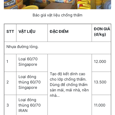
Báo giá vật liệu chống thấm
ĐƠN GIÁ
STT
VẬT LIỆU
ĐẶC ĐIỂM
(đ/kg)
Nhựa đường lỏng.
Loại 60/70
1
12.000
Singapore
Tạo độ kết dính cao
Loại đóng
cho lớp chống thấm.
2
thùng 60/70
13.500
Dùng để chống thấm
Singapore
sàn mái, mái nhà, nền
nhà…
Loại đóng
3
thùng 60/70
11.000
IRAN