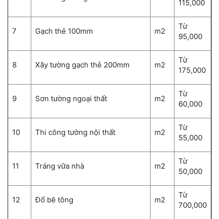
115,000
Từ
7
Gạch thẻ 100mm
m
2
95,000
Từ
8
Xây tường gạch thẻ 200mm
m
2
175,000
Từ
9
Sơn tường ngoại thất
m
2
60,000
Từ
10
Thi công tường nội thất
m
2
55,000
Từ
11
Tráng vữa nhà
m
2
50,000
Từ
12
Đổ bê tông
m
2
700,000