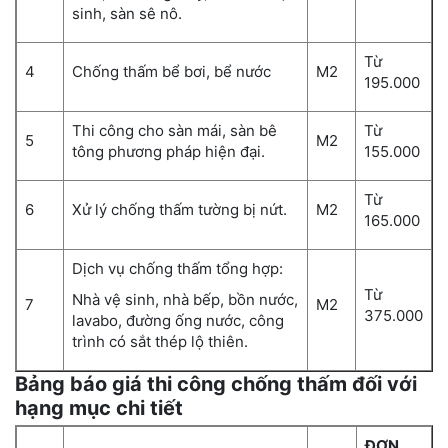
sinh, sàn sê nô.
Từ
4
Chống thấm bể bơi, bể nước
M2
195.000
Thi công cho sàn mái, sàn bê
Từ
5
M2
tông phương pháp hiện đại.
155.000
Từ
6
Xử lý chống thấm tường bị nứt.
M2
165.000
Dịch vụ chống thấm tổng hợp:
Từ
Nhà vệ sinh, nhà bếp, bồn nước,
7
M2
375.000
lavabo, đường ống nước, công
trình có sắt thép lộ thiên.
Bảng báo giá thi công chống thấm đối với
hạng mục chi tiết
ĐƠN