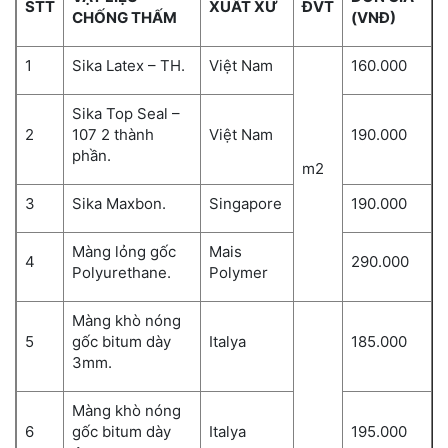
STT
XUẤT XỨ
ĐVT
CHỐNG THẤM
(VNĐ)
1
Sika Latex – TH.
Việt Nam
160.000
Sika Top Seal –
2
107 2 thành
Việt Nam
190.000
phần.
m2
3
Sika Maxbon.
Singapore
190.000
Màng lỏng gốc
Mais
4
290.000
Polyurethane.
Polymer
Màng khò nóng
5
gốc bitum dày
Italya
185.000
3mm.
Màng khò nóng
6
gốc bitum dày
Italya
195.000