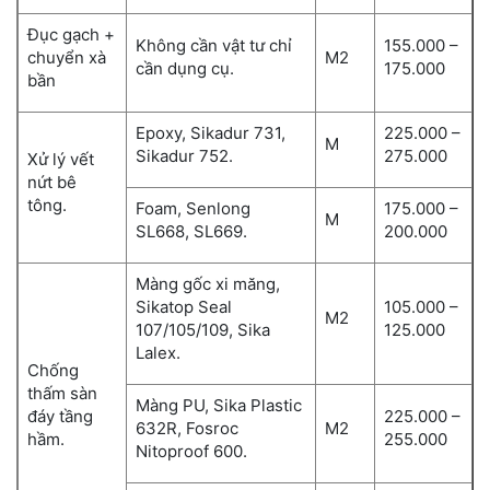
Đục gạch +
Không cần vật tư chỉ
155.000 –
chuyển xà
M2
cần dụng cụ.
175.000
bần
Epoxy, Sikadur 731,
225.000 –
M
Sikadur 752.
275.000
Xử lý vết
nứt bê
tông.
Foam, Senlong
175.000 –
M
SL668, SL669.
200.000
Màng gốc xi măng,
Sikatop Seal
105.000 –
M2
107/105/109, Sika
125.000
Lalex.
Chống
thấm sàn
Màng PU, Sika Plastic
đáy tầng
225.000 –
632R, Fosroc
M2
hầm.
255.000
Nitoproof 600.