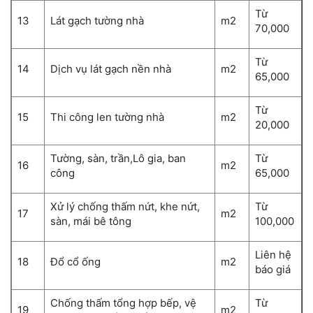
Từ
13
Lát gạch tường nhà
m
2
70,000
Từ
14
Dịch vụ lát gạch nền nhà
m
2
65,000
Từ
15
Thi công len tường nhà
m
2
20,000
Tường, sàn, trần,Lô gia, ban
Từ
16
m
2
công
65,000
Xử lý chống thấm nứt, khe nứt,
Từ
17
m
2
sàn, mái bê tông
100,000
Liên hệ
18
Đổ cổ ống
m
2
báo giá
Chống thấm tổng hợp bếp, vệ
Từ
19
m
2