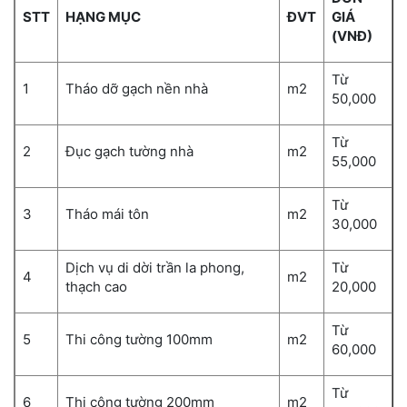
STT
HẠNG MỤC
ĐVT
GIÁ
(VNĐ)
Từ
1
Tháo dỡ gạch nền nhà
m
2
50,000
Từ
2
Đục gạch tường nhà
m
2
55,000
Từ
3
Tháo mái tôn
m
2
30,000
Dịch vụ di dời trần la phong,
Từ
4
m
2
thạch cao
20,000
Từ
5
Thi công tường 100mm
m
2
60,000
Từ
6
Thi công tường 200mm
m
2