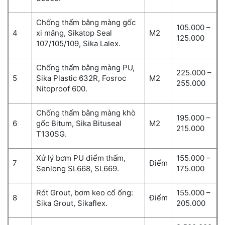
Chống thấm bằng màng gốc
105.000 –
4
xi măng, Sikatop Seal
M2
125.000
107/105/109, Sika Lalex.
Chống thấm bằng màng PU,
225.000 –
5
Sika Plastic 632R, Fosroc
M2
255.000
Nitoproof 600.
Chống thấm bằng màng khò
195.000 –
6
gốc Bitum, Sika Bituseal
M2
215.000
T130SG.
Xử lý bơm PU điểm thấm,
155.000 –
7
Điểm
Senlong SL668, SL669.
175.000
Rót Grout, bơm keo cổ ống:
155.000 –
8
Điểm
Sika Grout, Sikaflex.
205.000