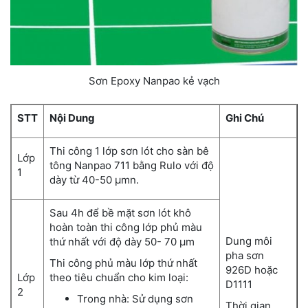
Sơn Epoxy Nanpao kẻ vạch
STT
Nội Dung
Ghi Chú
Thi công 1 lớp sơn lót cho sàn bê
Lớp
tông Nanpao 711 bằng Rulo với độ
1
dày từ 40-50 µmn.
Sau 4h để bề mặt sơn lót khô
hoàn toàn thi công lớp phủ màu
Dung môi
thứ nhất với độ dày 50- 70 µm
pha sơn
Thi công phủ màu lớp thứ nhất
926D hoặc
Lớp
theo tiêu chuẩn cho kim loại:
D1111
2
Trong nhà: Sử dụng sơn
Thời gian