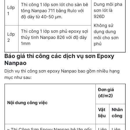
Dung môi pha
Thi công 1 lớp sơn lót cho sàn bê
Lớp
sơn lót là
tông Nanpao 711 bằng Rulo với
1
926D
độ dày từ 40-50 µm.
Không sử
Thi công 1 lớp sơn phủ epoxy sợi
dụng dung
Lớp
thủy tinh Nanpao 826 với độ dày
môi cho sơn
2
1mm
phủ
Báo giá thi công các dịch vụ sơn Epoxy
Nanpao
Dịch vụ thi công sơn epoxy Nanpao bao gồm nhiều hạng
mục như sau:
Đơn giá
(đ/m2)
Nội dung công việc
Vật
Nhân
liệu
công
– Thi Công Sơn Epoxy Nanpao hệ lăn gốc
Liên
Liên