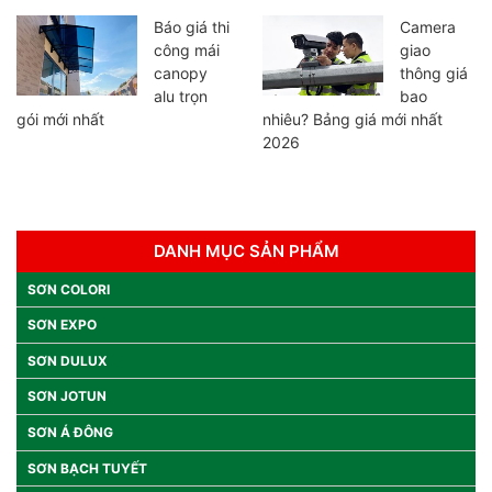
Báo giá thi
Camera
công mái
giao
canopy
thông giá
alu trọn
bao
gói mới nhất
nhiêu? Bảng giá mới nhất
2026
DANH MỤC SẢN PHẨM
SƠN COLORI
SƠN EXPO
SƠN DULUX
SƠN JOTUN
SƠN Á ĐÔNG
SƠN BẠCH TUYẾT