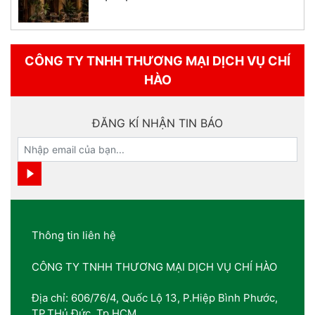
CÔNG TY TNHH THƯƠNG MẠI DỊCH VỤ CHÍ
HÀO
ĐĂNG KÍ NHẬN TIN BÁO
Thông tin liên hệ
CÔNG TY TNHH THƯƠNG MẠI DỊCH VỤ CHÍ HÀO
Địa chỉ: 606/76/4, Quốc Lộ 13, P.Hiệp Bình Phước,
TP.THủ Đức, Tp.HCM