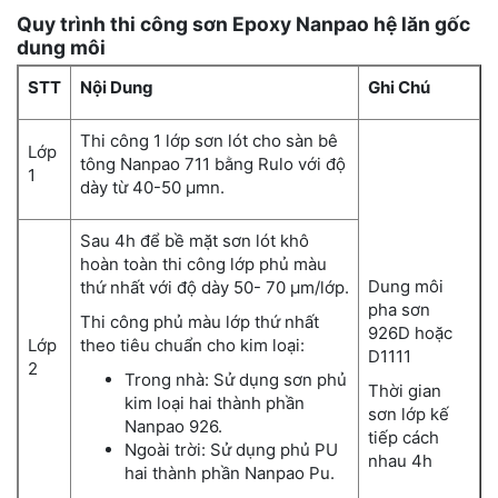
Quy trình thi công sơn Epoxy Nanpao hệ lăn gốc
dung môi
STT
Nội Dung
Ghi Chú
Thi công 1 lớp sơn lót cho sàn bê
Lớp
tông Nanpao 711 bằng Rulo với độ
1
dày từ 40-50 µmn.
Sau 4h để bề mặt sơn lót khô
hoàn toàn thi công lớp phủ màu
Dung môi
thứ nhất với độ dày 50- 70 µm/lớp.
pha sơn
Thi công phủ màu lớp thứ nhất
926D hoặc
Lớp
theo tiêu chuẩn cho kim loại:
D1111
2
Trong nhà: Sử dụng sơn phủ
Thời gian
kim loại hai thành phần
sơn lớp kế
Nanpao 926.
tiếp cách
Ngoài trời: Sử dụng phủ PU
nhau 4h
hai thành phần Nanpao Pu.