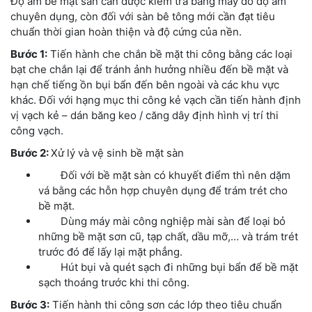
Độ ẩm bề mặt sàn cần được kiểm tra bằng máy đo độ ẩm
chuyên dụng, còn đối với sàn bê tông mới cần đạt tiêu
chuẩn thời gian hoàn thiện và độ cứng của nền.
Bước 1:
Tiến hành che chắn bề mặt thi công bằng các loại
bạt che chắn lại để tránh ảnh hưởng nhiều đến bề mặt và
hạn chế tiếng ồn bụi bẩn đến bên ngoài và các khu vực
khác. Đối với hạng mục thi công kẻ vạch cần tiến hành định
vị vạch kẻ – dán băng keo / căng dây định hình vị trí thi
công vạch.
Bước 2:
Xử lý và vệ sinh bề mặt sàn
Đối với bề mặt sàn có khuyết điểm thì nên dặm
vá bằng các hỗn hợp chuyên dụng để trám trét cho
bề mặt.
Dùng máy mài công nghiệp mài sàn để loại bỏ
những bề mặt sơn cũ, tạp chất, dầu mỡ,… và trám trét
trước đó để lấy lại mặt phẳng.
Hút bụi và quét sạch đi những bụi bẩn để bề mặt
sạch thoáng trước khi thi công.
Bước 3:
Tiến hành thi công sơn các lớp theo tiêu chuẩn