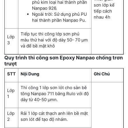
phủ kim loại hai thành phần
sơn lớp kế
Nanpao 926.
tiếp cách
Ngoài trời: Sử dụng phủ PU
nhau 4h
hai thành phần Nanpao Pu.
Tiếp tục thi công lớp sơn phủ
Lớp
màu thứ hai với độ dày 50- 70 µm
3
và để bề mặt khô
Quy trình thi công sơn Epoxy Nanpao chống trơn
trượt
STT
Nội Dung
Ghi Chú
Thi công 1 lớp sơn lót cho sàn bê
Lớp
tông Nanpao 711 bằng Rulo với độ
1
dày từ 40-50 µmn.
Lớp
Rải 1 lớp cát thạch anh lên bề mặt
2
sơn lót để tạo độ nhám.