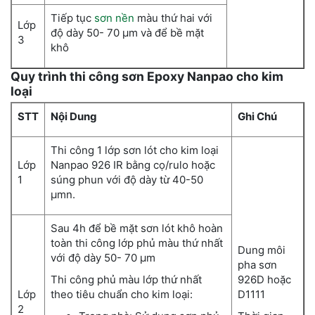
Tiếp tục
sơn nền
màu thứ hai với
Lớp
độ dày 50- 70 µm và để bề mặt
3
khô
Quy trình thi công sơn Epoxy Nanpao cho kim
loại
STT
Nội Dung
Ghi Chú
Thi công 1 lớp sơn lót cho kim loại
Lớp
Nanpao 926 IR bằng cọ/rulo hoặc
1
súng phun với độ dày từ 40-50
µmn.
Sau 4h để bề mặt sơn lót khô hoàn
toàn thi công lớp phủ màu thứ nhất
Dung môi
với độ dày 50- 70 µm
pha sơn
Thi công phủ màu lớp thứ nhất
926D hoặc
Lớp
theo tiêu chuẩn cho kim loại:
D1111
2