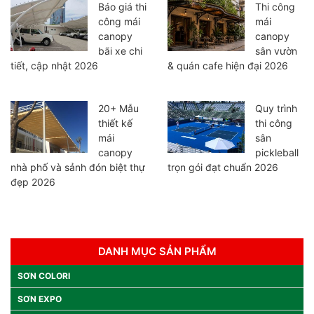
Báo giá thi
Thi công
công mái
mái
canopy
canopy
bãi xe chi
sân vườn
tiết, cập nhật 2026
& quán cafe hiện đại 2026
20+ Mẫu
Quy trình
thiết kế
thi công
mái
sân
canopy
pickleball
nhà phố và sảnh đón biệt thự
trọn gói đạt chuẩn 2026
đẹp 2026
DANH MỤC SẢN PHẨM
SƠN COLORI
SƠN EXPO