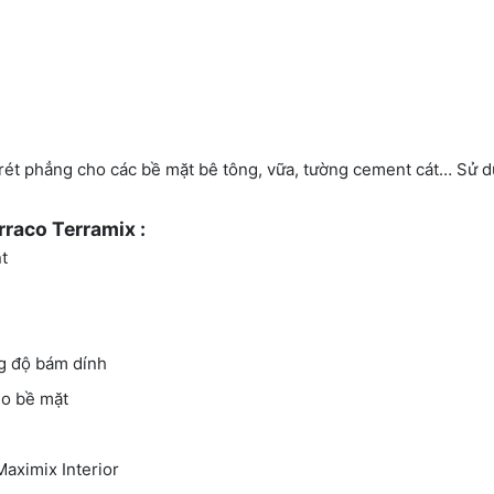
 trét phẳng cho các bề mặt bê tông, vữa, tường cement cát… Sử 
rraco Terramix :
t
ộ bám dính
 bề mặt
mix Interior