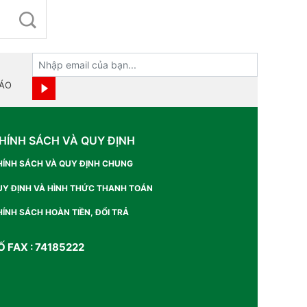
BÁO
HÍNH SÁCH VÀ QUY ĐỊNH
HÍNH SÁCH VÀ QUY ĐỊNH CHUNG
UY ĐỊNH VÀ HÌNH THỨC THANH TOÁN
ÍNH SÁCH HOÀN TIỀN, ĐỔI TRẢ
Ố FAX : 74185222