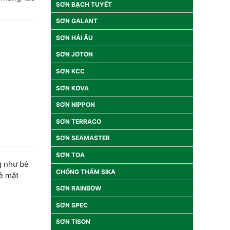
SƠN BẠCH TUYẾT
SƠN GALANT
SƠN HẢI ÂU
SƠN JOTON
SƠN KCC
SƠN KOVA
SƠN NIPPON
SƠN TERRACO
SƠN SEAMASTER
SƠN TOA
g như bê
CHỐNG THẤM SIKA
bề mặt
SƠN RAINBOW
SƠN SPEC
SƠN TISON