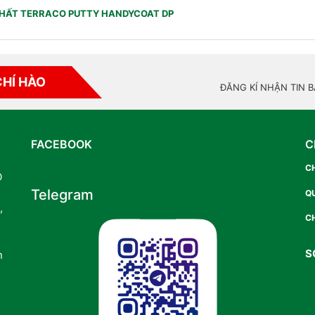
THẤT TERRACO PUTTY HANDYCOAT DP
CHÍ HÀO
ĐĂNG KÍ NHẬN TIN 
FACEBOOK
C
C
O
Telegram
Q
,
CH
S
n