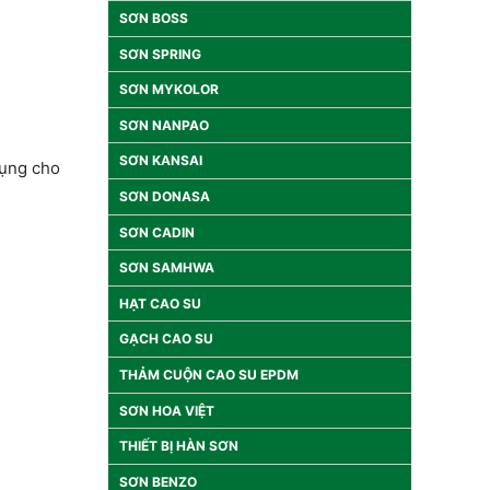
SƠN BOSS
SƠN SPRING
SƠN MYKOLOR
SƠN NANPAO
SƠN KANSAI
dụng cho
SƠN DONASA
SƠN CADIN
SƠN SAMHWA
HẠT CAO SU
GẠCH CAO SU
THẢM CUỘN CAO SU EPDM
SƠN HOA VIỆT
THIẾT BỊ HÀN SƠN
SƠN BENZO