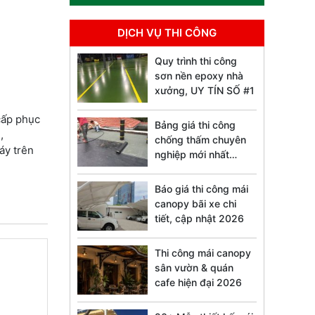
DỊCH VỤ THI CÔNG
Quy trình thi công
sơn nền epoxy nhà
xưởng, UY TÍN SỐ #1
cấp phục
Bảng giá thi công
,
chống thấm chuyên
áy trên
nghiệp mới nhất
2026
Báo giá thi công mái
canopy bãi xe chi
tiết, cập nhật 2026
Thi công mái canopy
sân vườn & quán
cafe hiện đại 2026