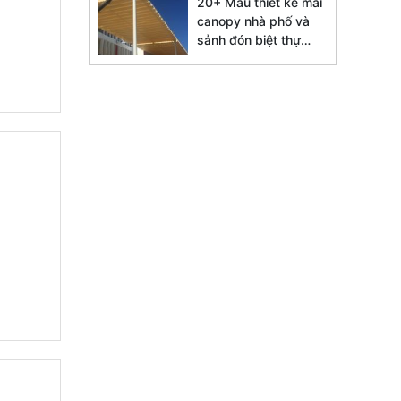
20+ Mẫu thiết kế mái
canopy nhà phố và
sảnh đón biệt thự
đẹp 2026