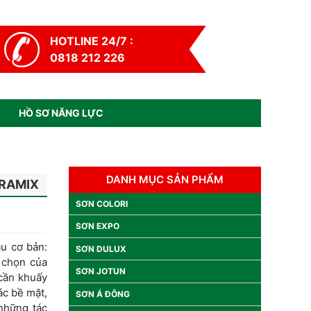
HOTLINE 24/7 :
0818 212 226
HỒ SƠ NĂNG LỰC
DANH MỤC SẢN PHẨM
RRAMIX
SƠN COLORI
SƠN EXPO
u cơ bản:
SƠN DULUX
a chọn của
SƠN JOTUN
 cần khuấy
ác bề mặt,
SƠN Á ĐÔNG
 những tác