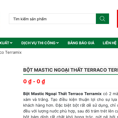
XUẤT
DỊCH VỤ THI CÔNG
BẢNG BÁO GIÁ
LIÊN HỆ
aco Terramix
BỘT MASTIC NGOẠI THẤT TERRACO TE
0
₫
-
0
₫
Bột Mastic Ngoại Thất Terraco Terramix
có 2 mà
xám và trắng. Tạo điều kiện thuận lợi cho sự lự
khách hàng hơn. Đặc biệt bột rất dễ sử dụng, chỉ
đều với lượng nước phù hợp, sau đó trám trét lên c
bột bám dính rất chặt khó bong tróc, nứt nẻ bởi