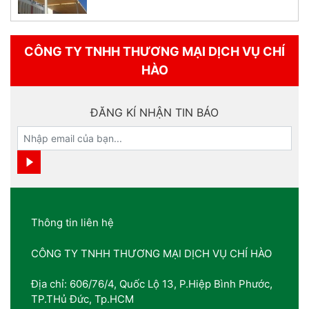
CÔNG TY TNHH THƯƠNG MẠI DỊCH VỤ CHÍ
HÀO
ĐĂNG KÍ NHẬN TIN BÁO
Thông tin liên hệ
CÔNG TY TNHH THƯƠNG MẠI DỊCH VỤ CHÍ HÀO
Địa chỉ: 606/76/4, Quốc Lộ 13, P.Hiệp Bình Phước,
TP.THủ Đức, Tp.HCM