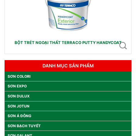
BỘT TRÉT NGOẠI THẤT TERRACO PUTTY HANDYCOAT
DANH MỤC SẢN PHẨM
SƠN COLORI
SƠN EXPO
SƠN DULUX
SƠN JOTUN
SƠN Á ĐÔNG
SƠN BẠCH TUYẾT
SƠN GALANT