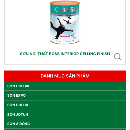
SƠN NỘI THẤT BOSS INTERIOR CELLING FINISH
DANH MỤC SẢN PHẨM
SƠN COLORI
SƠN EXPO
SƠN DULUX
SƠN JOTUN
SƠN Á ĐÔNG