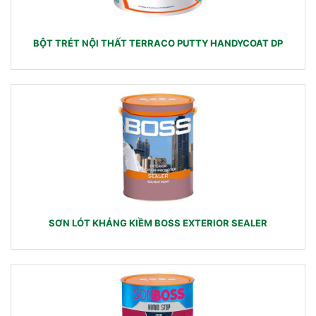
BỘT TRÉT NỘI THẤT TERRACO PUTTY HANDYCOAT DP
SƠN LÓT KHÁNG KIỀM BOSS EXTERIOR SEALER