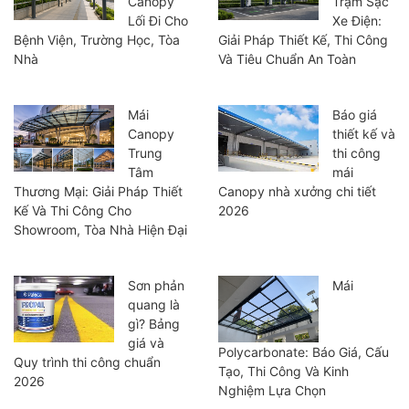
Canopy
Trạm Sạc
Lối Đi Cho
Xe Điện:
Bệnh Viện, Trường Học, Tòa
Giải Pháp Thiết Kế, Thi Công
Nhà
Và Tiêu Chuẩn An Toàn
Mái
Báo giá
Canopy
thiết kế và
Trung
thi công
Tâm
mái
Thương Mại: Giải Pháp Thiết
Canopy nhà xưởng chi tiết
Kế Và Thi Công Cho
2026
Showroom, Tòa Nhà Hiện Đại
Sơn phản
Mái
quang là
gì? Bảng
giá và
Polycarbonate: Báo Giá, Cấu
Quy trình thi công chuẩn
Tạo, Thi Công Và Kinh
2026
Nghiệm Lựa Chọn