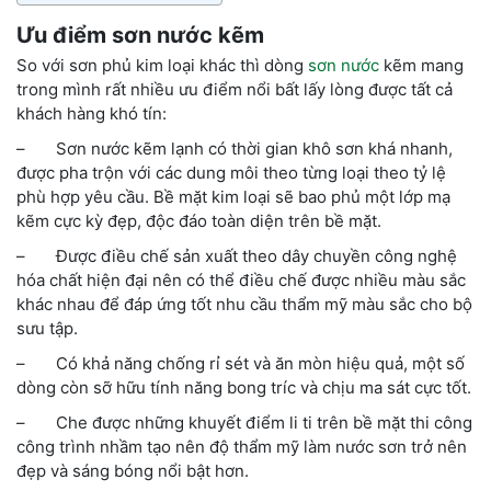
Ưu điểm sơn nước kẽm
So với sơn phủ kim loại khác thì dòng
sơn nước
kẽm mang
trong mình rất nhiều ưu điểm nổi bất lấy lòng được tất cả
khách hàng khó tín:
– Sơn nước kẽm lạnh có thời gian khô sơn khá nhanh,
được pha trộn với các dung môi theo từng loại theo tỷ lệ
phù hợp yêu cầu. Bề mặt kim loại sẽ bao phủ một lớp mạ
kẽm cực kỳ đẹp, độc đáo toàn diện trên bề mặt.
– Được điều chế sản xuất theo dây chuyền công nghệ
hóa chất hiện đại nên có thể điều chế được nhiều màu sắc
khác nhau để đáp ứng tốt nhu cầu thẩm mỹ màu sắc cho bộ
sưu tập.
– Có khả năng chống rỉ sét và ăn mòn hiệu quả, một số
dòng còn sỡ hữu tính năng bong tríc và chịu ma sát cực tốt.
– Che được những khuyết điểm li ti trên bề mặt thi công
công trình nhầm tạo nên độ thẩm mỹ làm nước sơn trở nên
đẹp và sáng bóng nổi bật hơn.