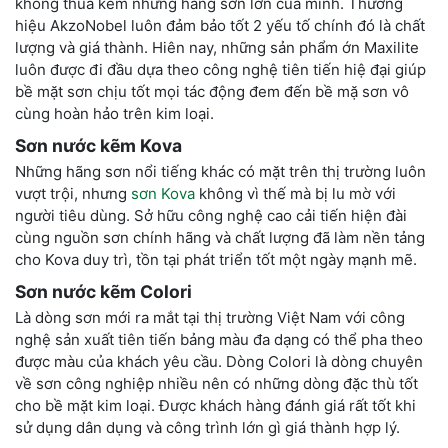
không thua kém những hãng sơn lớn của mình. Thương
hiệu AkzoNobel luôn đảm bảo tốt 2 yếu tố chính đó là chất
lượng và giá thành. Hiên nay, những sản phẩm ớn Maxilite
luôn được đi đầu dựa theo công nghệ tiên tiến hiệ đại giúp
bề mặt sơn chịu tốt mọi tác động đem đến bề mặ sơn vô
cùng hoàn hảo trên kim loại.
Sơn nước kẽm
Kova
Những hãng sơn nổi tiếng khác có mặt trên thị trường luôn
vượt trội, nhưng
sơn Kova
không vì thế mà bị lu mờ với
người tiêu dùng. Sở hữu công nghệ cao cải tiến hiện đài
cùng nguồn sơn chính hãng và chất lượng đã làm nền tảng
cho Kova duy trì, tồn tại phát triển tốt một ngày mạnh mẽ.
Sơn nước kẽm
Colori
Là dòng sơn mới ra mắt tại thị trường Việt Nam với công
nghệ sản xuất tiên tiến bảng màu đa dạng có thể pha theo
được màu của khách yêu cầu. Dòng Colori là dòng chuyên
về sơn công nghiệp nhiều nên có những dòng đặc thù tốt
cho bề mặt kim loại. Được khách hàng đánh giá rất tốt khi
sử dụng dân dụng và công trình lớn gì giá thành hợp lý.