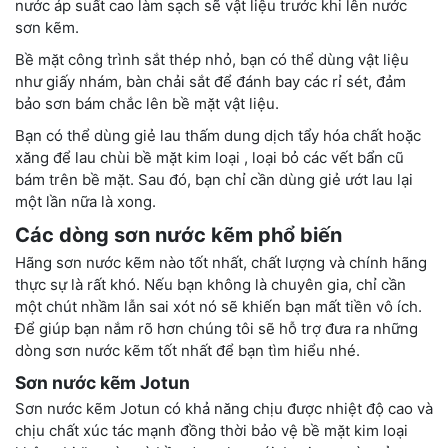
nước áp suất cao làm sạch sẽ vật liệu trước khi lên nước
sơn kẽm.
Bề mặt công trình sắt thép nhỏ, bạn có thể dùng vật liệu
như giấy nhám, bàn chải sắt để đánh bay các rỉ sét, đảm
bảo sơn bám chắc lên bề mặt vật liệu.
Bạn có thể dùng giẻ lau thấm dung dịch tẩy hóa chất hoặc
xăng để lau chùi bề mặt kim loại , loại bỏ các vết bẩn cũ
bám trên bề mặt. Sau đó, bạn chỉ cần dùng giẻ ướt lau lại
một lần nữa là xong.
Các dòng sơn nước kẽm phổ biến
Hãng sơn nước kẽm nào tốt nhất, chất lượng và chính hãng
thực sự là rất khó. Nếu bạn không là chuyên gia, chỉ cần
một chút nhầm lẫn sai xót nó sẽ khiến bạn mất tiền vô ích.
Để giúp bạn nắm rõ hơn chúng tôi sẽ hỗ trợ đưa ra những
dòng sơn nước kẽm tốt nhất để bạn tìm hiểu nhé.
Sơn nước kẽm Jotun
Sơn nước kẽm Jotun có khả năng chịu được nhiệt độ cao và
chịu chất xúc tác mạnh đồng thời bảo vệ bề mặt kim loại