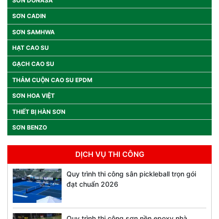
SƠN DONASA
SƠN CADIN
SƠN SAMHWA
HẠT CAO SU
GẠCH CAO SU
THẢM CUỘN CAO SU EPDM
SƠN HOA VIỆT
THIẾT BỊ HÀN SƠN
SƠN BENZO
DỊCH VỤ THI CÔNG
Quy trình thi công sân pickleball trọn gói
đạt chuẩn 2026
Quy trình thi công sơn nền epoxy nhà