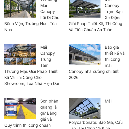
Mái
Canopy
Canopy
Trạm Sạc
Lối Đi Cho
Xe Điện:
Bệnh Viện, Trường Học, Tòa
Giải Pháp Thiết Kế, Thi Công
Nhà
Và Tiêu Chuẩn An Toàn
Mái
Báo giá
Canopy
thiết kế và
Trung
thi công
Tâm
mái
Thương Mại: Giải Pháp Thiết
Canopy nhà xưởng chi tiết
Kế Và Thi Công Cho
2026
Showroom, Tòa Nhà Hiện Đại
Sơn phản
Mái
quang là
gì? Bảng
giá và
Polycarbonate: Báo Giá, Cấu
Quy trình thi công chuẩn
Tạo, Thi Công Và Kinh