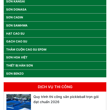
SƠN KANSAI
SƠN DONASA
SƠN CADIN
SƠN SAMHWA
HẠT CAO SU
GẠCH CAO SU
THẢM CUỘN CAO SU EPDM
SƠN HOA VIỆT
THIẾT BỊ HÀN SƠN
SƠN BENZO
DỊCH VỤ THI CÔNG
Quy trình thi công sân pickleball trọn gói
đạt chuẩn 2026