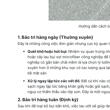
Hướng dẫn cách bảo
1. Bảo trì hàng ngày (Thường xuyên)
Đây là những công việc đơn giản nhưng cực kỳ quan tr
Quét khô hoặc hút bụi:
Nhiệm vụ quan trọng nhấ
hoặc cây lau bụi sợi microfiber công nghiệp để 
nghiệp có gắn bàn chải mềm là lựa chọn lý tưởn
xuyên hơn ở những khu vực có lưu lượng qua lạ
bề mặt sàn.
Xử lý ngay lập tức các vết đổ:
Bất cứ khi nào có
sạch ngay lập tức bằng khăn giấy hoặc giẻ sạch
nguy cơ thẩm thấu vào lớp sơn. Đây là một ngu
2. Bảo trì hàng tuần (Định kỳ)
Sau khi đã loại bỏ bụi bẩn khô, việc lau ướt sẽ giúp l