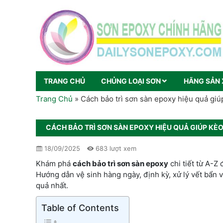
TRANG CHỦ
CHỦNG LOẠI SƠN
HÃNG SẢN 
Trang Chủ
»
Cách bảo trì sơn sàn epoxy hiệu quả giúp
CÁCH BẢO TRÌ SƠN SÀN EPOXY HIỆU QUẢ GIÚP KÈO
18/09/2025
683 lượt xem
Khám phá
cách bảo trì sơn sàn epoxy
chi tiết từ A-Z
Hướng dẫn vệ sinh hàng ngày, định kỳ, xử lý vết bẩn 
quả nhất.
Table of Contents