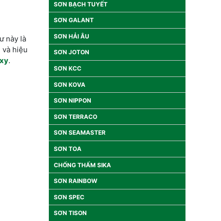
SƠN BẠCH TUYẾT
SƠN GALANT
SƠN HẢI ÂU
ư này là
 và hiệu
SƠN JOTON
oxy
.
SƠN KCC
SƠN KOVA
SƠN NIPPON
SƠN TERRACO
SƠN SEAMASTER
SƠN TOA
CHỐNG THẤM SIKA
SƠN RAINBOW
SƠN SPEC
SƠN TISON