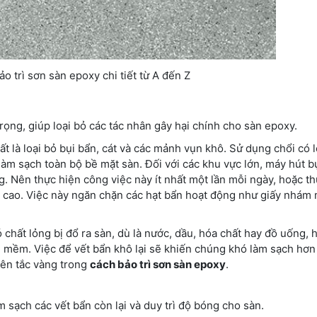
 trì sơn sàn epoxy chi tiết từ A đến Z
ọng, giúp loại bỏ các tác nhân gây hại chính cho sàn epoxy.
t là loại bỏ bụi bẩn, cát và các mảnh vụn khô. Sử dụng chổi có
làm sạch toàn bộ bề mặt sàn. Đối với các khu vực lớn, máy hút b
g. Nên thực hiện công việc này ít nhất một lần mỗi ngày, hoặc t
i cao. Việc này ngăn chặn các hạt bẩn hoạt động như giấy nhám
 chất lỏng bị đổ ra sàn, dù là nước, dầu, hóa chất hay đồ uống, 
, mềm. Việc để vết bẩn khô lại sẽ khiến chúng khó làm sạch hơn
yên tắc vàng trong
cách bảo trì sơn sàn epoxy
.
àm sạch các vết bẩn còn lại và duy trì độ bóng cho sàn.