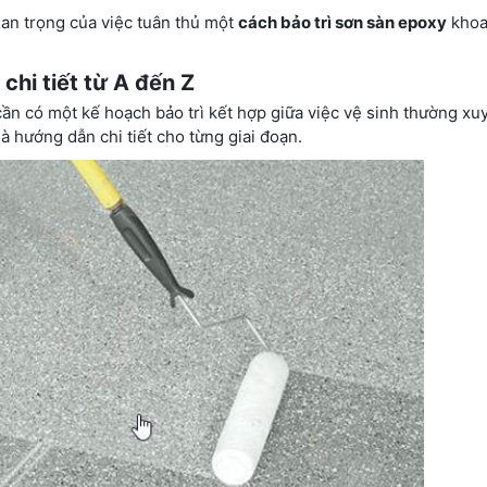
an trọng của việc tuân thủ một
cách bảo trì sơn sàn epoxy
khoa
chi tiết từ A đến Z
cần có một kế hoạch bảo trì kết hợp giữa việc vệ sinh thường xu
à hướng dẫn chi tiết cho từng giai đoạn.