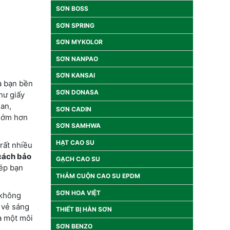
SƠN BOSS
SƠN SPRING
SƠN MYKOLOR
SƠN NANPAO
SƠN KANSAI
ủa bạn bền
SƠN DONASA
hư giấy
ian,
SƠN CADIN
 sớm hơn
SƠN SAMHWA
HẠT CAO SU
rất nhiều
cách bảo
GẠCH CAO SU
hép bạn
THẢM CUỘN CAO SU EPDM
SƠN HOA VIỆT
 không
i vẻ sáng
THIẾT BỊ HÀN SƠN
a một môi
SƠN BENZO