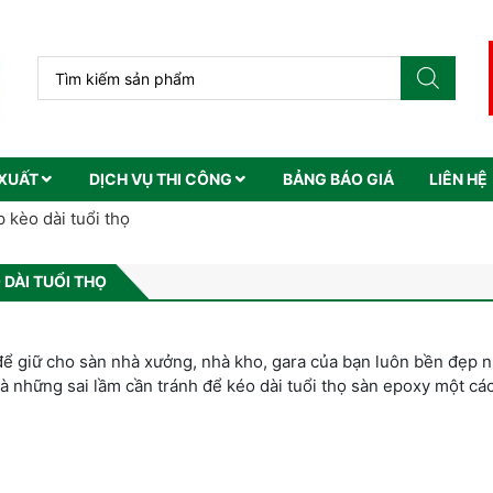
XUẤT
DỊCH VỤ THI CÔNG
BẢNG BÁO GIÁ
LIÊN HỆ
 kèo dài tuổi thọ
 DÀI TUỔI THỌ
 để giữ cho sàn nhà xưởng, nhà kho, gara của bạn luôn bền đẹp 
và những sai lầm cần tránh để kéo dài tuổi thọ sàn epoxy một cá