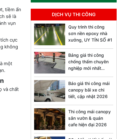
t, tiềm ẩn
DỊCH VỤ THI CÔNG
ch sẽ là
mảnh vụn
Quy trình thi công
sơn nền epoxy nhà
tích cực
xưởng, UY TÍN SỐ #1
ợng không
Bảng giá thi công
chống thấm chuyên
là một
nghiệp mới nhất
ạn.
2026
ẩn
Báo giá thi công mái
ọ và chất
canopy bãi xe chi
tiết, cập nhật 2026
Thi công mái canopy
sân vườn & quán
cafe hiện đại 2026