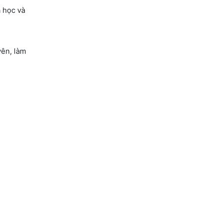
 học và
yên, làm