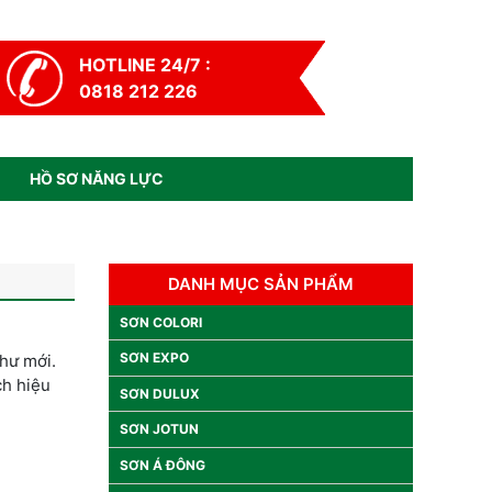
HOTLINE 24/7 :
0818 212 226
HỒ SƠ NĂNG LỰC
DANH MỤC SẢN PHẨM
SƠN COLORI
SƠN EXPO
như mới.
ch hiệu
SƠN DULUX
SƠN JOTUN
SƠN Á ĐÔNG