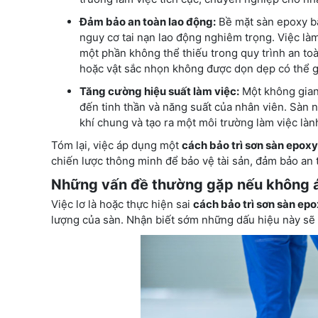
Đảm bảo an toàn lao động:
Bề mặt sàn epoxy bẩn
nguy cơ tai nạn lao động nghiêm trọng. Việc làm
một phần không thể thiếu trong quy trình an to
hoặc vật sắc nhọn không được dọn dẹp có thể gâ
Tăng cường hiệu suất làm việc:
Một không gian 
đến tinh thần và năng suất của nhân viên. Sàn n
khí chung và tạo ra một môi trường làm việc là
Tóm lại, việc áp dụng một
cách bảo trì sơn sàn epoxy
chiến lược thông minh để bảo vệ tài sản, đảm bảo an
Những vấn đề thường gặp nếu không á
Việc lơ là hoặc thực hiện sai
cách bảo trì sơn sàn ep
lượng của sàn. Nhận biết sớm những dấu hiệu này sẽ g