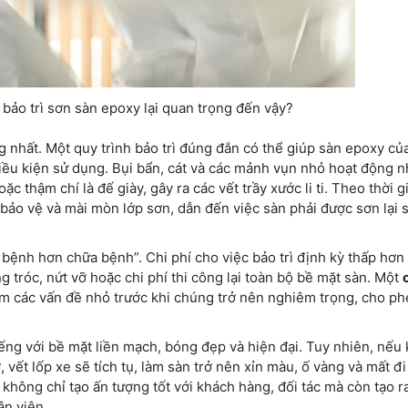
h bảo trì sơn sàn epoxy lại quan trọng đến vậy?
ng nhất. Một quy trình bảo trì đúng đắn có thể giúp sàn epoxy c
iều kiện sử dụng. Bụi bẩn, cát và các mảnh vụn nhỏ hoạt động n
 thậm chí là đế giày, gây ra các vết trầy xước li ti. Theo thời g
 bảo vệ và mài mòn lớp sơn, dẫn đến việc sàn phải được sơn lại
ệnh hơn chữa bệnh”. Chi phí cho việc bảo trì định kỳ thấp hơn 
g tróc, nứt vỡ hoặc chi phí thi công lại toàn bộ bề mặt sàn. Một
m các vấn đề nhỏ trước khi chúng trở nên nghiêm trọng, cho p
ếng với bề mặt liền mạch, bóng đẹp và hiện đại. Tuy nhiên, nếu
 vết lốp xe sẽ tích tụ, làm sàn trở nên xỉn màu, ố vàng và mất đ
không chỉ tạo ấn tượng tốt với khách hàng, đối tác mà còn tạo r
ân viên.