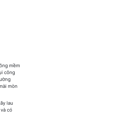
 lông mềm
ụi công
hường
 mài mòn
hãy lau
 và có