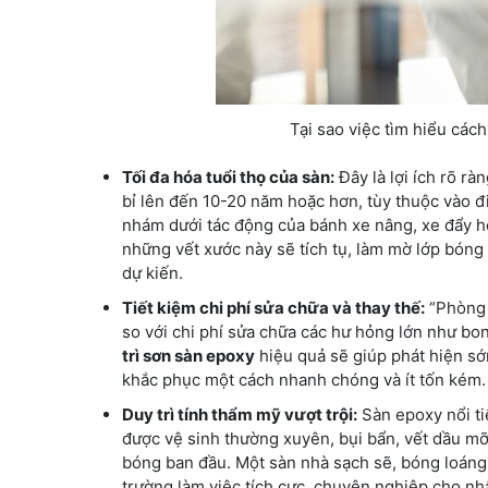
Tại sao việc tìm hiểu các
Tối đa hóa tuổi thọ của sàn:
Đây là lợi ích rõ rà
bỉ lên đến 10-20 năm hoặc hơn, tùy thuộc vào đ
nhám dưới tác động của bánh xe nâng, xe đẩy hoặc
những vết xước này sẽ tích tụ, làm mờ lớp bóng
dự kiến.
Tiết kiệm chi phí sửa chữa và thay thế:
“Phòng b
so với chi phí sửa chữa các hư hỏng lớn như bon
trì sơn sàn epoxy
hiệu quả sẽ giúp phát hiện sớ
khắc phục một cách nhanh chóng và ít tốn kém.
Duy trì tính thẩm mỹ vượt trội:
Sàn epoxy nổi ti
được vệ sinh thường xuyên, bụi bẩn, vết dầu mỡ,
bóng ban đầu. Một sàn nhà sạch sẽ, bóng loáng 
trường làm việc tích cực, chuyên nghiệp cho nh