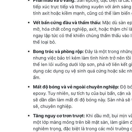
Phai màu và ố vàng:
Sàn epoxy, đặc biệt là các 
tiếp xúc trực tiếp và thường xuyên với ánh sáng
tính axit hoặc kiềm mạnh, cũng có thể làm biến 
Vết bẩn cứng đầu và thẩm thấu:
Mặc dù sàn epo
mỡ, hóa chất công nghiệp, axit, hoặc thậm chí l
ngay lập tức có thể khiến chúng thẩm thấu vào 
thể loại bỏ.
Bong tróc và phồng rộp:
Đây là một trong những
nhưng việc bảo trì kém làm tình hình trở nên tồi
thể len lỏi xuống dưới lớp sơn, phá vỡ liên kết 
dụng các dụng cụ vệ sinh quá cứng hoặc sắc nh
ẩm.
Mất độ bóng và vẻ ngoài chuyên nghiệp:
Độ bó
epoxy. Tuy nhiên, sự tích tụ của bụi bẩn, cặn x
sẽ dần dần làm mất đi độ bóng này. Sàn nhà sẽ 
sẽ, chuyên nghiệp.
Tăng nguy cơ trơn trượt:
Khi dầu mỡ, bụi mịn v
một lớp màng mỏng trên bề mặt sàn, làm giảm đá
nghiêm trọng, đặc biệt là trong các môi trường