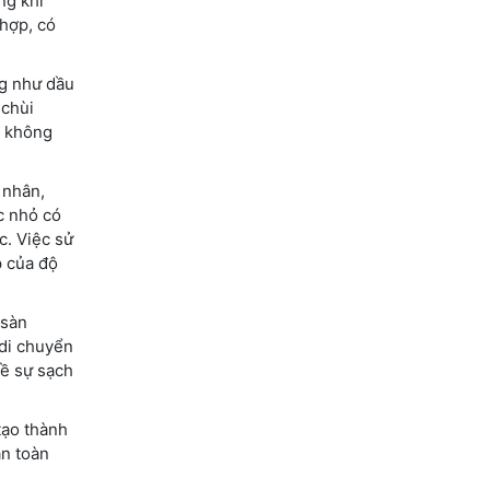
ng khi
 hợp, có
ng như dầu
 chùi
c không
 nhân,
ớc nhỏ có
c. Việc sử
p của độ
 sàn
 di chuyển
về sự sạch
tạo thành
an toàn