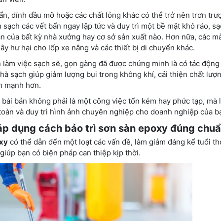
, dính dầu mỡ hoặc các chất lỏng khác có thể trở nên trơn trượ
 sạch các vết bẩn ngay lập tức và duy trì một bề mặt khô ráo, sạ
àn của bất kỳ nhà xưởng hay cơ sở sản xuất nào. Hơn nữa, các 
y hư hại cho lốp xe nâng và các thiết bị di chuyển khác.
làm việc sạch sẽ, gọn gàng đã được chứng minh là có tác động 
hà sạch giúp giảm lượng bụi trong không khí, cải thiện chất lư
nh mạnh hơn.
bài bản không phải là một công việc tốn kém hay phức tạp, mà 
 toàn và duy trì hình ảnh chuyên nghiệp cho doanh nghiệp của b
p dụng cách bảo trì sơn sàn epoxy đúng chu
oxy
có thể dẫn đến một loạt các vấn đề, làm giảm đáng kể tuổi th
iúp bạn có biện pháp can thiệp kịp thời.