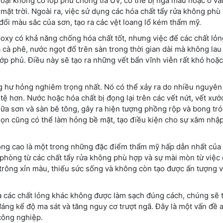
loại không có lớp phủ chống tia UV, có thể bị ngả màu hoặc ố và
 mặt trời. Ngoài ra, việc sử dụng các hóa chất tẩy rửa không phù
đổi màu sắc của sơn, tạo ra các vệt loang lổ kém thẩm mỹ.
xy có khả năng chống hóa chất tốt, nhưng việc để các chất lỏ
à cà phê, nước ngọt đổ trên sàn trong thời gian dài mà không lau
lớp phủ. Điều này sẽ tạo ra những vết bẩn vĩnh viễn rất khó hoặ
 hư hỏng nghiêm trọng nhất. Nó có thể xảy ra do nhiều nguyên
 tệ hơn. Nước hoặc hóa chất bị đọng lại trên các vết nứt, vết xư
giữa sơn và sàn bê tông, gây ra hiện tượng phồng rộp và bong tró
ọn cũng có thể làm hỏng bề mặt, tạo điều kiện cho sự xâm nhậ
ng cao là một trong những đặc điểm thẩm mỹ hấp dẫn nhất của
à phòng từ các chất tẩy rửa không phù hợp và sự mài mòn từ việc
trông xỉn màu, thiếu sức sống và không còn tạo được ấn tượng 
à các chất lỏng khác không được làm sạch đúng cách, chúng sẽ 
ng kể độ ma sát và tăng nguy cơ trượt ngã. Đây là một vấn đề 
 công nghiệp.