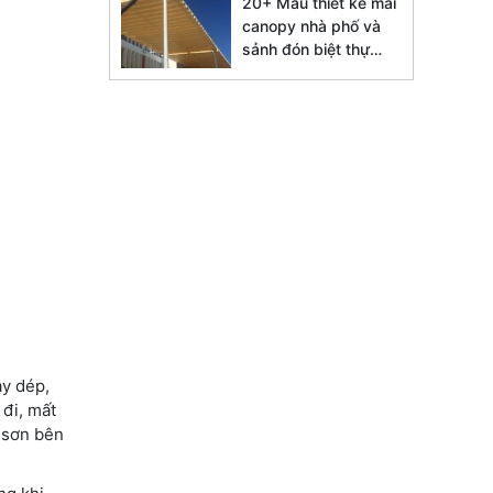
20+ Mẫu thiết kế mái
canopy nhà phố và
sảnh đón biệt thự
đẹp 2026
ày dép,
 đi, mất
 sơn bên