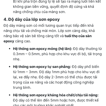
B) khi pha trộn đúng tỷ lệ sẽ tạo ra mạng lưới liên kết
không gian bền vững, quyết định độ cứng và khả
năng chống chịu của màng sơn.
4. Độ dày của lớp sơn epoxy
Độ dày màng sơn có mối tương quan trực tiếp đến khả
năng chịu tải và chống mài mòn. Lớp sơn càng dày, khả
năng bảo vệ sàn bê tông càng tốt và
tuổi thọ của sàn
epoxy
càng cao.
Hệ thống sơn epoxy mỏng (hệ lăn):
Độ dày thường từ
0.3mm – 0.5mm, phù hợp cho khu vực đi bộ, tải trọng
nhẹ.
Hệ thống sơn epoxy tự san phẳng:
Độ dày phổ biến
từ 1mm – 3mm. Độ dày 1mm phù hợp cho khu vực đi
lại, xe đẩy nhẹ. Độ dày 2-3mm có thể chịu được tải
trọng của xe nâng và các hoạt động công nghiệp
trung bình.
Hệ thống sơn epoxy kháng hóa chất/chịu tải nặng:
Độ dày có thể lên đến 5mm hoặc hơn, được thiết kế
cho các môi trường khắc nghiệt nhất.