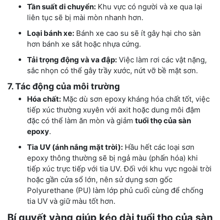
Tần suất di chuyển:
Khu vực có người và xe qua lại
liên tục sẽ bị mài mòn nhanh hơn.
Loại bánh xe:
Bánh xe cao su sẽ ít gây hại cho sàn
hơn bánh xe sắt hoặc nhựa cứng.
Tải trọng động và va đập:
Việc làm rơi các vật nặng,
sắc nhọn có thể gây trầy xước, nứt vỡ bề mặt sơn.
7. Tác động của môi trường
Hóa chất:
Mặc dù sơn epoxy kháng hóa chất tốt, việc
tiếp xúc thường xuyên với axit hoặc dung môi đậm
đặc có thể làm ăn mòn và giảm
tuổi thọ của sàn
epoxy
.
Tia UV (ánh nắng mặt trời):
Hầu hết các loại sơn
epoxy thông thường sẽ bị ngả màu (phấn hóa) khi
tiếp xúc trực tiếp với tia UV. Đối với khu vực ngoài trời
hoặc gần cửa sổ lớn, nên sử dụng sơn gốc
Polyurethane (PU) làm lớp phủ cuối cùng để chống
tia UV và giữ màu tốt hơn.
Bí quyết vàng giúp kéo dài tuổi thọ của sàn