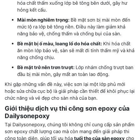
hóa chất thấm xuống lớp bê tông bên dưới, gây hư
hỏng kết cấu.
Mài mòn nghiêm trọng:
Bề mặt sơn bị mài mòn đến
mức lộ ra lớp bê tông nền. Điều này làm giảm khả
năng bảo vệ, chống thấm và chống bụi của sàn.
Bề mặt bị ố màu, loang lổ do hóa chất:
Khi hóa chất
ăn mòn lớp bảo vệ, sàn sẽ mất đi tính thẩm mỹ và khả
năng chống chịu.
Bề mặt trở nên trơn trượt:
Lớp nhám chống trượt ban
đầu bị mài mòn, gây mất an toàn lao động.
Khi gặp những vấn đề này, việc sơn lại một lớp phủ mới
hoặc sửa chữa cục bộ là giải pháp cần thiết để khôi phục lại
chức năng và vẻ đẹp cho sàn nhà của bạn.
Giới thiệu dịch vụ thi công sơn epoxy của
Dailysonepoxy
Tại Dailysonepoxy, chúng tôi không chỉ cung cấp sản phẩm
sơn epoxy chất lượng cao mà còn mang đến giải pháp thi
công toàn diện, giúp tối ưu hóa
tuổi thọ của sàn epoxy
cho