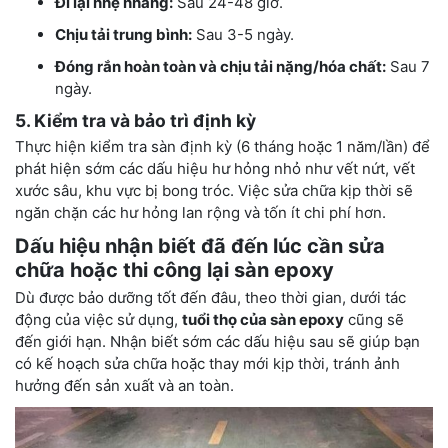
Đi lại nhẹ nhàng:
Sau 24-48 giờ.
Chịu tải trung bình:
Sau 3-5 ngày.
Đóng rắn hoàn toàn và chịu tải nặng/hóa chất:
Sau 7
ngày.
5. Kiểm tra và bảo trì định kỳ
Thực hiện kiểm tra sàn định kỳ (6 tháng hoặc 1 năm/lần) để
phát hiện sớm các dấu hiệu hư hỏng nhỏ như vết nứt, vết
xước sâu, khu vực bị bong tróc. Việc sửa chữa kịp thời sẽ
ngăn chặn các hư hỏng lan rộng và tốn ít chi phí hơn.
Dấu hiệu nhận biết đã đến lúc cần sửa
chữa hoặc thi công lại sàn epoxy
Dù được bảo dưỡng tốt đến đâu, theo thời gian, dưới tác
động của việc sử dụng,
tuổi thọ của sàn epoxy
cũng sẽ
đến giới hạn. Nhận biết sớm các dấu hiệu sau sẽ giúp bạn
có kế hoạch sửa chữa hoặc thay mới kịp thời, tránh ảnh
hưởng đến sản xuất và an toàn.