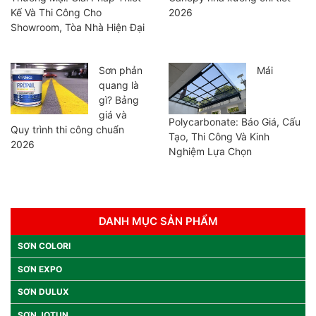
Kế Và Thi Công Cho
2026
Showroom, Tòa Nhà Hiện Đại
Sơn phản
Mái
quang là
gì? Bảng
giá và
Polycarbonate: Báo Giá, Cấu
Quy trình thi công chuẩn
Tạo, Thi Công Và Kinh
2026
Nghiệm Lựa Chọn
DANH MỤC SẢN PHẨM
SƠN COLORI
SƠN EXPO
SƠN DULUX
SƠN JOTUN