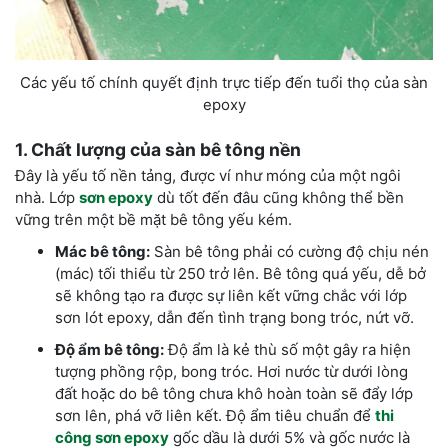
Các yếu tố chính quyết định trực tiếp đến tuổi thọ của sàn
epoxy
1. Chất lượng của sàn bê tông nền
Đây là yếu tố nền tảng, được ví như móng của một ngôi
nhà. Lớp
sơn epoxy
dù tốt đến đâu cũng không thể bền
vững trên một bề mặt bê tông yếu kém.
Mác bê tông:
Sàn bê tông phải có cường độ chịu nén
(mác) tối thiểu từ 250 trở lên. Bê tông quá yếu, dễ bở
sẽ không tạo ra được sự liên kết vững chắc với lớp
sơn lót epoxy, dẫn đến tình trạng bong tróc, nứt vỡ.
Độ ẩm bê tông:
Độ ẩm là kẻ thù số một gây ra hiện
tượng phồng rộp, bong tróc. Hơi nước từ dưới lòng
đất hoặc do bê tông chưa khô hoàn toàn sẽ đẩy lớp
sơn lên, phá vỡ liên kết. Độ ẩm tiêu chuẩn để
thi
công sơn epoxy
gốc dầu là dưới 5% và gốc nước là