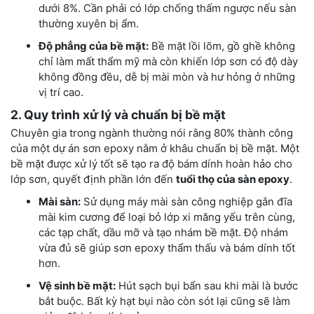
dưới 8%. Cần phải có lớp chống thấm ngược nếu sàn
thường xuyên bị ẩm.
Độ phẳng của bề mặt:
Bề mặt lồi lõm, gồ ghề không
chỉ làm mất thẩm mỹ mà còn khiến lớp sơn có độ dày
không đồng đều, dễ bị mài mòn và hư hỏng ở những
vị trí cao.
2. Quy trình xử lý và chuẩn bị bề mặt
Chuyên gia trong ngành thường nói rằng 80% thành công
của một dự án sơn epoxy nằm ở khâu chuẩn bị bề mặt. Một
bề mặt được xử lý tốt sẽ tạo ra độ bám dính hoàn hảo cho
lớp sơn, quyết định phần lớn đến
tuổi thọ của sàn epoxy
.
Mài sàn:
Sử dụng máy mài sàn công nghiệp gắn đĩa
mài kim cương để loại bỏ lớp xi măng yếu trên cùng,
các tạp chất, dầu mỡ và tạo nhám bề mặt. Độ nhám
vừa đủ sẽ giúp sơn epoxy thẩm thấu và bám dính tốt
hơn.
Vệ sinh bề mặt:
Hút sạch bụi bẩn sau khi mài là bước
bắt buộc. Bất kỳ hạt bụi nào còn sót lại cũng sẽ làm