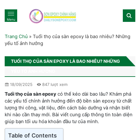
Menu
Trang Chủ
»
Tuổi thọ của sàn epoxy là bao nhiêu? Những
yếu tố ảnh hưởng
TUỔI THỌ CỦA SÀN EPOXY LÀ BAO NHIÊU? NHỮNG
YẾU TỐ ẢNH HƯỞNG
18/09/2025
847 lượt xem
Tuổi thọ của sàn epoxy
có thể kéo dài bao lâu? Khám phá
các yếu tố chính ảnh hưởng đến độ bền sàn epoxy từ chất
lượng thi công, vật liệu, đến cách bảo dưỡng và nhận biết
khi nào cần thay mới. Bài viết cung cấp thông tin toàn diện
giúp bạn tối ưu hóa khoản đầu tư của mình.
Table of Contents