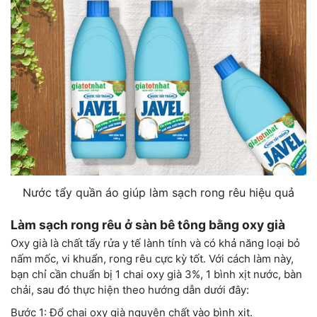
Nước tẩy quần áo giúp làm sạch rong rêu hiệu quả
Làm sạch rong rêu ở sàn bê tông bằng oxy già
Oxy già là chất tẩy rửa y tế lành tính và có khả năng loại bỏ
nấm mốc, vi khuẩn, rong rêu cực kỳ tốt. Với cách làm này,
bạn chỉ cần chuẩn bị 1 chai oxy già 3%, 1 bình xịt nước, bàn
chải, sau đó thực hiện theo hướng dẫn dưới đây:
Bước 1: Đổ chai oxy già nguyên chất vào bình xịt.