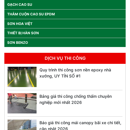
GẠCH CAO SU
THẢM CUỘN CAO SU EPDM
SƠN HOA VIỆT
THIẾT BỊ HÀN SƠN
SƠN BENZO
DỊCH VỤ THI CÔNG
Quy trình thi công sơn nền epoxy nhà
xưởng, UY TÍN SỐ #1
Bảng giá thi công chống thấm chuyên
nghiệp mới nhất 2026
Báo giá thi công mái canopy bãi xe chi tiết,
cập nhật 2026