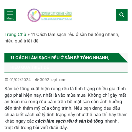
Menu
Trang Chủ
»
11 Cách làm sạch rêu ở sàn bê tông nhanh,
hiệu quả triệt để
11 CÁCH LÀM SẠCH RÊU Ở SÀN BÊ TÔNG NHANH,
HIỆU QUẢ TRIỆT ĐỂ
01/02/2024
3092 lượt xem
Sàn bê tông xuất hiện rong rêu là tình trạng nhiều gia đình
gặp phải hiện nay, nhất là vào mùa mưa. Không chỉ gây mất
an toàn mà rong rêu bám trên bề mặt sàn còn ảnh hưởng
đến tính thẩm mỹ của công trình. Nếu bạn đang đau đầu
chưa biết cách xử lý tình trạng này như thế nào thì hãy tham
khảo ngay các
cách làm sạch rêu ở sàn bê tông
nhanh,
triệt để trong bài viết dưới đây.