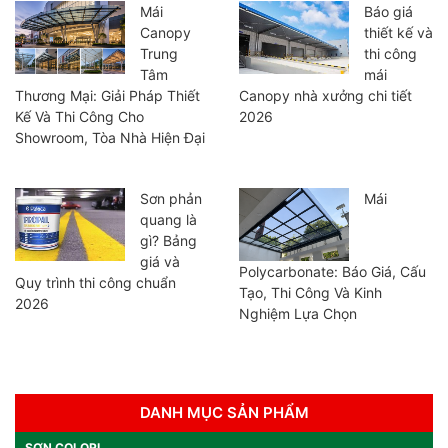
Mái
Báo giá
Canopy
thiết kế và
Trung
thi công
Tâm
mái
Thương Mại: Giải Pháp Thiết
Canopy nhà xưởng chi tiết
Kế Và Thi Công Cho
2026
Showroom, Tòa Nhà Hiện Đại
Sơn phản
Mái
quang là
gì? Bảng
giá và
Polycarbonate: Báo Giá, Cấu
Quy trình thi công chuẩn
Tạo, Thi Công Và Kinh
2026
Nghiệm Lựa Chọn
DANH MỤC SẢN PHẨM
SƠN COLORI