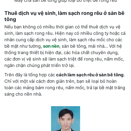
Máy chà sàn bê tông giúp loại bỏ triệt để rong rêu
Thuê dịch vụ vệ sinh, làm sạch rong rêu ở sàn bê
tông
Nếu bạn không có nhiều thời gian có thể thuê dịch vụ vệ
sinh, làm sạch rong rêu. Hiện nay có nhiều công ty hoặc cá
nhân cung cấp dịch vụ vệ sinh, làm sạch rêu mốc cho các
bề mặt như tường,
sơn nền
, sàn bê tông, mái nhà… Với hệ
thống trang thiết bị hiện đại, các hóa chất chuyên dụng,
các đơn vị vệ sinh sẽ làm sạch triệt để rong rêu, nấm mốc,
ngăn chặn chúng phát triển trở lại.
Trên đây là tổng hợp các
cách làm sạch rêu ở sàn bê tông
.
Chỉ với một vài cách đơn giản trên, bạn sẽ loại bỏ hoàn
toàn các mảng bám rong rêu, nấm mốc, trả lại bề mặt trắng
sáng cho nền nhà.