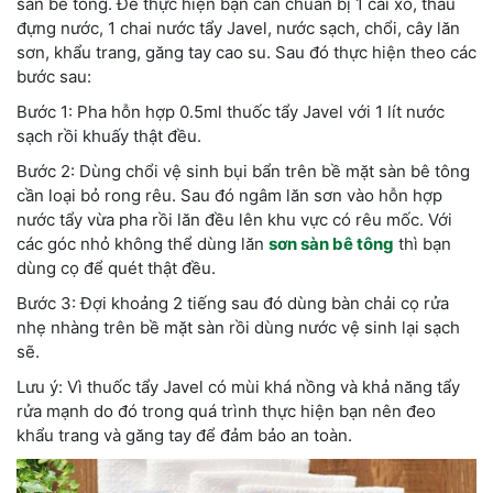
sàn bê tông. Để thực hiện bạn cần chuẩn bị 1 cái xô, thau
đựng nước, 1 chai nước tẩy Javel, nước sạch, chổi, cây lăn
sơn, khẩu trang, găng tay cao su. Sau đó thực hiện theo các
bước sau:
Bước 1: Pha hỗn hợp 0.5ml thuốc tẩy Javel với 1 lít nước
sạch rồi khuấy thật đều.
Bước 2: Dùng chổi vệ sinh bụi bẩn trên bề mặt sàn bê tông
cần loại bỏ rong rêu. Sau đó ngâm lăn sơn vào hỗn hợp
nước tẩy vừa pha rồi lăn đều lên khu vực có rêu mốc. Với
các góc nhỏ không thể dùng lăn
sơn sàn bê tông
thì bạn
dùng cọ để quét thật đều.
Bước 3: Đợi khoảng 2 tiếng sau đó dùng bàn chải cọ rửa
nhẹ nhàng trên bề mặt sàn rồi dùng nước vệ sinh lại sạch
sẽ.
Lưu ý: Vì thuốc tẩy Javel có mùi khá nồng và khả năng tẩy
rửa mạnh do đó trong quá trình thực hiện bạn nên đeo
khẩu trang và găng tay để đảm bảo an toàn.