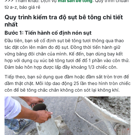
>>> Tham khảo: Dịch vụ
mài sàn bê tông
: Quy trình chuẩn
từ a-z, báo giá rẻ
Quy trình kiểm tra độ sụt bê tông chi tiết
nhất
Bước 1: Tiến hành cố định nón sụt
Đầu tiên, bạn sẽ cố định sụt bê tông tươi thông qua thao
tác đặt côn lên mâm đo độ sụt. Đồng thời tiến hành giữ
vững bằng đôi chân của mình. Kế đến, bạn dùng bay kết
hợp với dụng cụ xúc bê tông tươi để đổ 1 phần vào côn thử.
Đảm bảo hôn hợp được lấp đầy khoảng 1/3 chiếc côn.
Tiếp theo, bạn sử dụng que đầm hoặc đầm sắt tròn trơn để
dầm thật chặt. Mỗi lớp dao động 25 lần theo hình tròn chiếc
côn để bê tông chắc chắn không còn sót lại không khí.