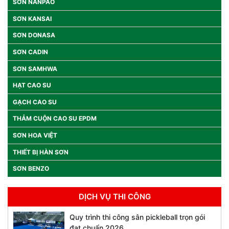
SƠN NANPAO
SƠN KANSAI
SƠN DONASA
SƠN CADIN
SƠN SAMHWA
HẠT CAO SU
GẠCH CAO SU
THẢM CUỘN CAO SU EPDM
SƠN HOA VIỆT
THIẾT BỊ HÀN SƠN
SƠN BENZO
DỊCH VỤ THI CÔNG
Quy trình thi công sân pickleball trọn gói
đạt chuẩn 2026