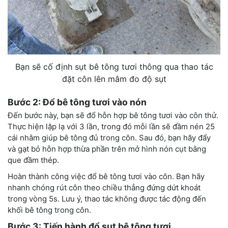
Bạn sẽ cố định sụt bê tông tươi thông qua thao tác
đặt côn lên mâm đo độ sụt
Bước 2: Đổ bê tông tươi vào nón
Đến bước này, bạn sẽ đổ hỗn hợp bê tông tươi vào côn thử.
Thực hiện lặp lạ với 3 lần, trong đó mỗi lần sẽ đầm nén 25
cái nhằm giúp bê tông đủ trong côn. Sau đó, bạn hãy đẩy
và gạt bỏ hỗn hợp thừa phần trên mở hình nón cụt bằng
que đầm thép.
Hoàn thành công việc đổ bê tông tươi vào côn. Bạn hãy
nhanh chóng rút côn theo chiều thẳng đứng dứt khoát
trong vòng 5s. Lưu ý, thao tác không được tác động đến
khối bê tông trong côn.
Bước 3: Tiến hành đổ sụt bê tông tươi