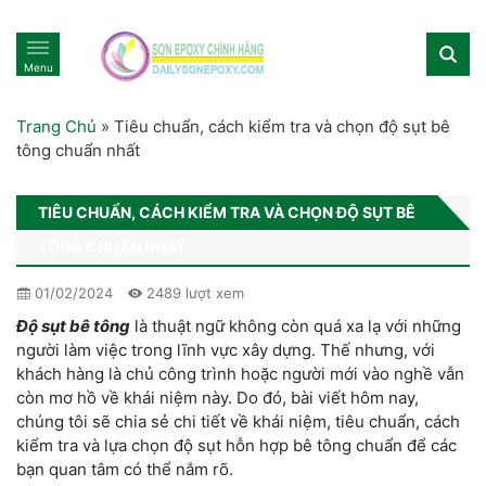
Menu
Trang Chủ
»
Tiêu chuẩn, cách kiểm tra và chọn độ sụt bê
tông chuẩn nhất
TIÊU CHUẨN, CÁCH KIỂM TRA VÀ CHỌN ĐỘ SỤT BÊ
TÔNG CHUẨN NHẤT
01/02/2024
2489 lượt xem
Độ sụt bê tông
là thuật ngữ không còn quá xa lạ với những
người làm việc trong lĩnh vực xây dựng. Thế nhưng, với
khách hàng là chủ công trình hoặc người mới vào nghề vẫn
còn mơ hồ về khái niệm này. Do đó, bài viết hôm nay,
chúng tôi sẽ chia sẻ chi tiết về khái niệm, tiêu chuẩn, cách
kiểm tra và lựa chọn độ sụt hỗn hợp bê tông chuẩn để các
bạn quan tâm có thể nắm rõ.