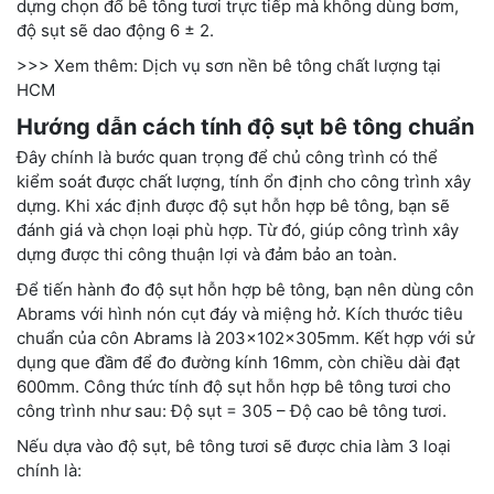
dựng chọn đổ bê tông tươi trực tiếp mà không dùng bơm,
độ sụt sẽ dao động 6 ± 2.
>>> Xem thêm: Dịch vụ
sơn nền bê tông chất lượng tại
HCM
Hướng dẫn cách tính độ sụt bê tông chuẩn
Đây chính là bước quan trọng để chủ công trình có thể
kiểm soát được chất lượng, tính ổn định cho công trình xây
dựng. Khi xác định được độ sụt hỗn hợp bê tông, bạn sẽ
đánh giá và chọn loại phù hợp. Từ đó, giúp công trình xây
dựng được thi công thuận lợi và đảm bảo an toàn.
Để tiến hành đo độ sụt hỗn hợp bê tông, bạn nên dùng côn
Abrams với hình nón cụt đáy và miệng hở. Kích thước tiêu
chuẩn của côn Abrams là 203x102x305mm. Kết hợp với sử
dụng que đầm để đo đường kính 16mm, còn chiều dài đạt
600mm. Công thức tính độ sụt hỗn hợp bê tông tươi cho
công trình như sau: Độ sụt = 305 – Độ cao bê tông tươi.
Nếu dựa vào độ sụt, bê tông tươi sẽ được chia làm 3 loại
chính là: