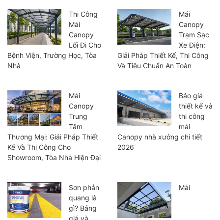
Thi Công
Mái
Mái
Canopy
Canopy
Trạm Sạc
Lối Đi Cho
Xe Điện:
Bệnh Viện, Trường Học, Tòa
Giải Pháp Thiết Kế, Thi Công
Nhà
Và Tiêu Chuẩn An Toàn
Mái
Báo giá
Canopy
thiết kế và
Trung
thi công
Tâm
mái
Thương Mại: Giải Pháp Thiết
Canopy nhà xưởng chi tiết
Kế Và Thi Công Cho
2026
Showroom, Tòa Nhà Hiện Đại
Sơn phản
Mái
quang là
gì? Bảng
giá và