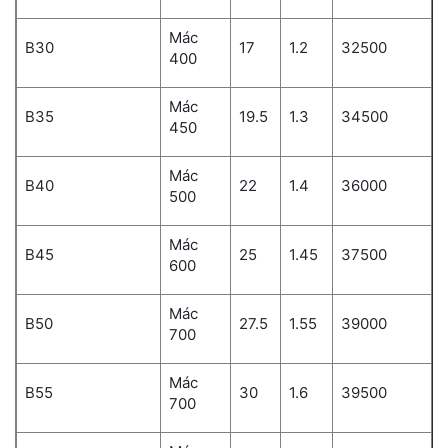
Mác
B30
17
1.2
32500
400
Mác
B35
19.5
1.3
34500
450
Mác
B40
22
1.4
36000
500
Mác
B45
25
1.45
37500
600
Mác
B50
27.5
1.55
39000
700
Mác
B55
30
1.6
39500
700