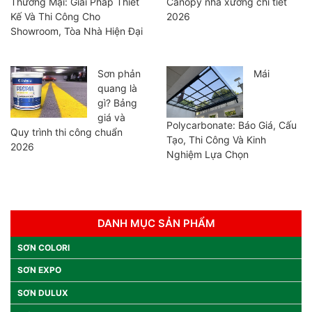
Thương Mại: Giải Pháp Thiết
Canopy nhà xưởng chi tiết
Kế Và Thi Công Cho
2026
Showroom, Tòa Nhà Hiện Đại
Sơn phản
Mái
quang là
gì? Bảng
giá và
Polycarbonate: Báo Giá, Cấu
Quy trình thi công chuẩn
Tạo, Thi Công Và Kinh
2026
Nghiệm Lựa Chọn
DANH MỤC SẢN PHẨM
SƠN COLORI
SƠN EXPO
SƠN DULUX