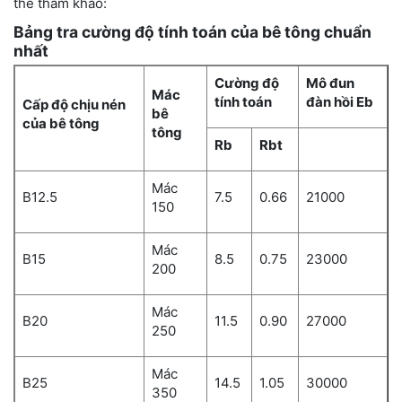
thể tham khảo:
Bảng tra cường độ tính toán của bê tông chuẩn
nhất
Cường độ
Mô đun
Mác
tính toán
đàn hồi Eb
Cấp độ chịu nén
bê
của bê tông
tông
Rb
Rbt
Mác
B12.5
7.5
0.66
21000
150
Mác
B15
8.5
0.75
23000
200
Mác
B20
11.5
0.90
27000
250
Mác
B25
14.5
1.05
30000
350