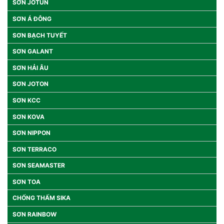
SƠN JOTUN
SƠN Á ĐÔNG
SƠN BẠCH TUYẾT
SƠN GALANT
SƠN HẢI ÂU
SƠN JOTON
SƠN KCC
SƠN KOVA
SƠN NIPPON
SƠN TERRACO
SƠN SEAMASTER
SƠN TOA
CHỐNG THẤM SIKA
SƠN RAINBOW