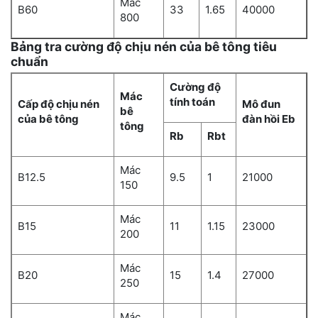
Mác
B60
33
1.65
40000
800
Bảng tra cường độ chịu nén của bê tông tiêu
chuẩn
Cường độ
Mác
tính toán
Cấp độ chịu nén
Mô đun
bê
của bê tông
đàn hồi Eb
tông
Rb
Rbt
Mác
B12.5
9.5
1
21000
150
Mác
B15
11
1.15
23000
200
Mác
B20
15
1.4
27000
250
Mác