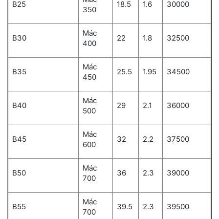
B25
18.5
1.6
30000
350
Mác
B30
22
1.8
32500
400
Mác
B35
25.5
1.95
34500
450
Mác
B40
29
2.1
36000
500
Mác
B45
32
2.2
37500
600
Mác
B50
36
2.3
39000
700
Mác
B55
39.5
2.3
39500
700