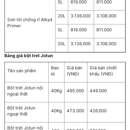
5L
819.000
811.000
20L
3.136.000
3.108.000
Sơn lót chống rỉ Alkyd
Primer
5L
819.000
811.000
20L
3.136.000
3.108.000
Bảng giá bột trét Jotun
Bao
Giá bán
Giá bán chiết
Tên sản phẩm
bì
(VNĐ)
khấu (VNĐ)
Bột trét Jotun nội
40Kg
495.000
446.000
ngoại thất
Bột trét Jotun
40Kg
473.000
426.000
ngoại thất
Bột trét Jotun nội