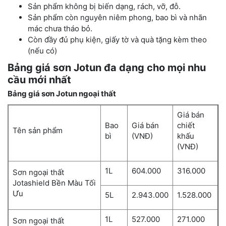
Sản phẩm không bị biến dạng, rách, vỡ, đỗ.
Sản phẩm còn nguyên niêm phong, bao bì và nhãn
mác chưa tháo bỏ.
Còn đầy đủ phụ kiện, giấy tờ và quà tặng kèm theo
(nếu có)
Bảng giá sơn Jotun đa dạng cho mọi nhu
cầu mới nhất
Bảng giá sơn Jotun ngoại thất
Giá bán
Bao
Giá bán
chiết
Tên sản phẩm
bì
(VNĐ)
khấu
(VNĐ)
1L
604.000
316.000
Sơn ngoại thất
Jotashield Bền Màu Tối
Ưu
5L
2.943.000
1.528.000
1L
527.000
271.000
Sơn ngoại thất