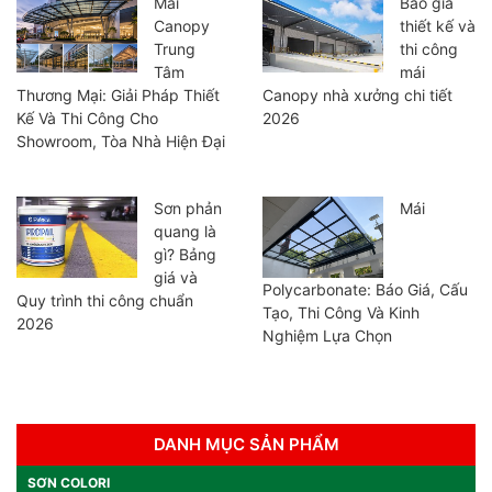
Mái
Báo giá
Canopy
thiết kế và
Trung
thi công
Tâm
mái
Thương Mại: Giải Pháp Thiết
Canopy nhà xưởng chi tiết
Kế Và Thi Công Cho
2026
Showroom, Tòa Nhà Hiện Đại
Sơn phản
Mái
quang là
gì? Bảng
giá và
Polycarbonate: Báo Giá, Cấu
Quy trình thi công chuẩn
Tạo, Thi Công Và Kinh
2026
Nghiệm Lựa Chọn
DANH MỤC SẢN PHẨM
SƠN COLORI