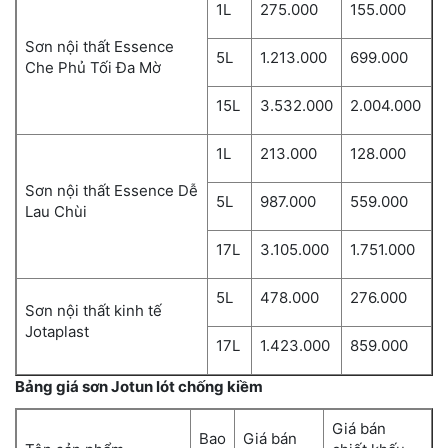
1L
275.000
155.000
Sơn nội thất Essence
5L
1.213.000
699.000
Che Phủ Tối Đa Mờ
15L
3.532.000
2.004.000
1L
213.000
128.000
Sơn nội thất Essence Dễ
5L
987.000
559.000
Lau Chùi
17L
3.105.000
1.751.000
5L
478.000
276.000
Sơn nội thất kinh tế
Jotaplast
17L
1.423.000
859.000
Bảng giá sơn Jotun lót chống kiềm
Giá bán
Bao
Giá bán