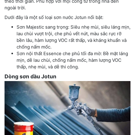
theo thời gian. Phù hợp với mọi công từ trong nhà đến
ngoài trời.
Dưới đây là một số loại sơn nước Jotun nổi bật:
Sơn Majestic sang trọng: Siêu nhẹ mùi, siêu láng mịn,
lau chùi vượt trội, che phủ vết nứt, màu sắc rực rỡ
bền lâu, hàm lượng VOC rất thấp, và kháng khuẩn và
chống nấm mốc.
Sơn nội thất Essence che phủ tối đa mờ: Bề mặt láng
mịn, dễ lau chùi, chống nấm mốc, hàm lượng VOC
thấp, nhẹ mùi, và dễ thi công.
Dòng sơn dầu Jotun