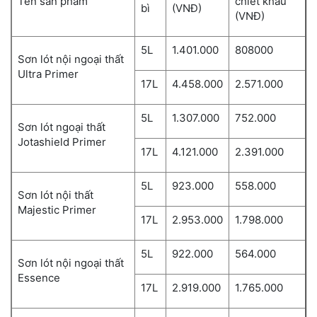
Tên sản phẩm
chiết khấu
bì
(VNĐ)
(VNĐ)
5L
1.401.000
808000
Sơn lót nội ngoại thất
Ultra Primer
17L
4.458.000
2.571.000
5L
1.307.000
752.000
Sơn lót ngoại thất
Jotashield Primer
17L
4.121.000
2.391.000
5L
923.000
558.000
Sơn lót nội thất
Majestic Primer
17L
2.953.000
1.798.000
5L
922.000
564.000
Sơn lót nội ngoại thất
Essence
17L
2.919.000
1.765.000