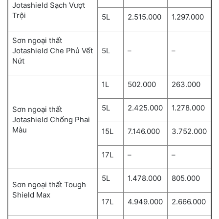
Jotashield Sạch Vượt
Trội
5L
2.515.000
1.297.000
Sơn ngoại thất
Jotashield Che Phủ Vết
5L
–
–
Nứt
1L
502.000
263.000
5L
2.425.000
1.278.000
Sơn ngoại thất
Jotashield Chống Phai
Màu
15L
7.146.000
3.752.000
17L
–
–
5L
1.478.000
805.000
Sơn ngoại thất Tough
Shield Max
17L
4.949.000
2.666.000