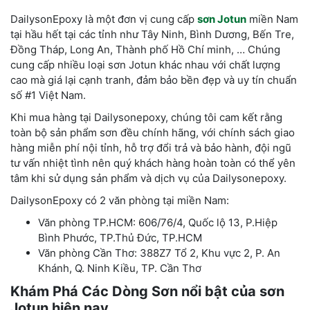
DailysonEpoxy là một đơn vị cung cấp
sơn Jotun
miền Nam
tại hầu hết tại các tỉnh như Tây Ninh, Bình Dương, Bến Tre,
Đồng Tháp, Long An, Thành phố Hồ Chí minh, … Chúng
cung cấp nhiều loại sơn Jotun khác nhau với chất lượng
cao mà giá lại cạnh tranh, đảm bảo bền đẹp và uy tín chuẩn
số #1 Việt Nam.
Khi mua hàng tại Dailysonepoxy, chúng tôi cam kết rằng
toàn bộ sản phẩm sơn đều chính hãng, với chính sách giao
hàng miễn phí nội tỉnh, hỗ trợ đổi trả và bảo hành, đội ngũ
tư vấn nhiệt tình nên quý khách hàng hoàn toàn có thể yên
tâm khi sử dụng sản phẩm và dịch vụ của Dailysonepoxy.
DailysonEpoxy có 2 văn phòng tại miền Nam:
Văn phòng TP.HCM: 606/76/4, Quốc lộ 13, P.Hiệp
Bình Phước, TP.Thủ Đức, TP.HCM
Văn phòng Cần Thơ: 388Z7 Tổ 2, Khu vực 2, P. An
Khánh, Q. Ninh Kiều, TP. Cần Thơ
Khám Phá Các Dòng Sơn nổi bật của sơn
Jotun hiện nay