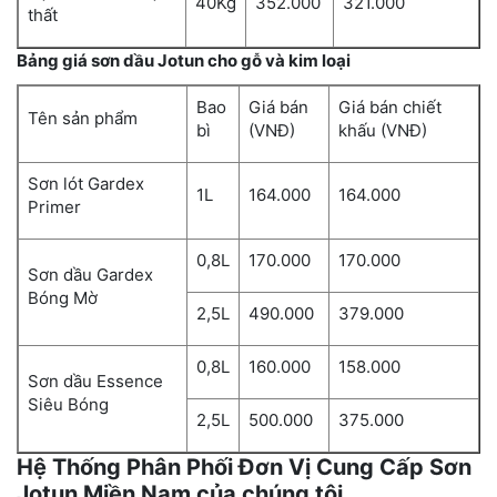
40Kg
352.000
321.000
thất
Bảng giá sơn dầu Jotun cho gỗ và kim loại
Bao
Giá bán
Giá bán chiết
Tên sản phẩm
bì
(VNĐ)
khấu (VNĐ)
Sơn lót Gardex
1L
164.000
164.000
Primer
0,8L
170.000
170.000
Sơn dầu Gardex
Bóng Mờ
2,5L
490.000
379.000
0,8L
160.000
158.000
Sơn dầu Essence
Siêu Bóng
2,5L
500.000
375.000
Hệ Thống Phân Phối Đơn Vị Cung Cấp Sơn
Jotun Miền Nam của chúng tôi