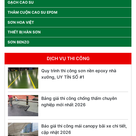
GẠCH CAO SU
THẢM CUỘN CAO SU EPDM
SƠN HOA VIỆT
THIẾT BỊ HÀN SƠN
SƠN BENZO
DỊCH VỤ THI CÔNG
Quy trình thi công sơn nền epoxy nhà
xưởng, UY TÍN SỐ #1
Bảng giá thi công chống thấm chuyên
nghiệp mới nhất 2026
Báo giá thi công mái canopy bãi xe chi tiết,
cập nhật 2026