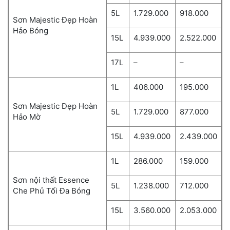
5L
1.729.000
918.000
Sơn Majestic Đẹp Hoàn
Hảo Bóng
15L
4.939.000
2.522.000
17L
–
–
1L
406.000
195.000
Sơn Majestic Đẹp Hoàn
5L
1.729.000
877.000
Hảo Mờ
15L
4.939.000
2.439.000
1L
286.000
159.000
Sơn nội thất Essence
5L
1.238.000
712.000
Che Phủ Tối Đa Bóng
15L
3.560.000
2.053.000