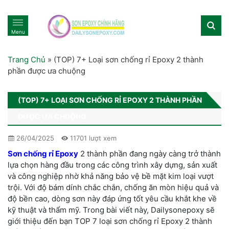
Menu
Trang Chủ
»
(TOP) 7+ Loại sơn chống rỉ Epoxy 2 thành
phần được ưa chuộng
(TOP) 7+ LOẠI SƠN CHỐNG RỈ EPOXY 2 THÀNH PHẦN
ĐƯỢC ƯA CHUỘNG
26/04/2025
11701 lượt xem
Sơn chống rỉ Epoxy
2 thành phần đang ngày càng trở thành
lựa chọn hàng đầu trong các công trình xây dựng, sản xuất
và công nghiệp nhờ khả năng bảo vệ bề mặt kim loại vượt
trội. Với độ bám dính chắc chắn, chống ăn mòn hiệu quả và
độ bền cao, dòng sơn này đáp ứng tốt yêu cầu khắt khe về
kỹ thuật và thẩm mỹ. Trong bài viết này, Dailysonepoxy sẽ
giới thiệu đến bạn TOP 7 loại sơn chống rỉ Epoxy 2 thành