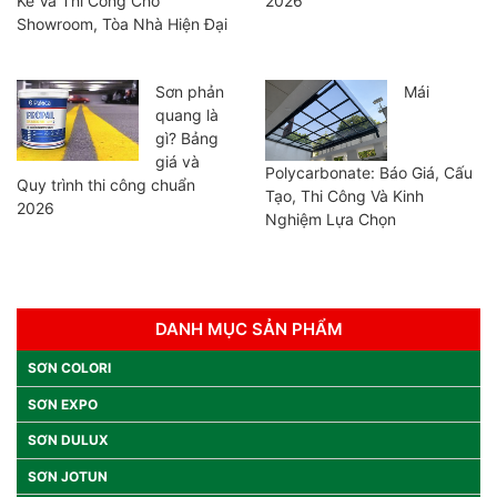
Kế Và Thi Công Cho
2026
Showroom, Tòa Nhà Hiện Đại
Sơn phản
Mái
quang là
gì? Bảng
giá và
Polycarbonate: Báo Giá, Cấu
Quy trình thi công chuẩn
Tạo, Thi Công Và Kinh
2026
Nghiệm Lựa Chọn
DANH MỤC SẢN PHẨM
SƠN COLORI
SƠN EXPO
SƠN DULUX
SƠN JOTUN