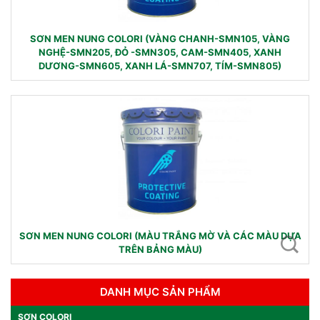
SƠN MEN NUNG COLORI (VÀNG CHANH-SMN105, VÀNG
NGHỆ-SMN205, ĐỎ -SMN305, CAM-SMN405, XANH
DƯƠNG-SMN605, XANH LÁ-SMN707, TÍM-SMN805)
SƠN MEN NUNG COLORI (MÀU TRẮNG MỜ VÀ CÁC MÀU DỰA
TRÊN BẢNG MÀU)
DANH MỤC SẢN PHẨM
SƠN COLORI