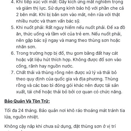
Khi tiếp xúc với mắt: Gây kích ứng mắt nghiêm trọng
và giảm thị lực. Sử dụng kính bảo hộ với phần che cả
2 bên mắt. Khi bị bắn sơn vào mắt, nên rửa với thật
nhiều nước và tham vấn bác sỹ.
Khi nuốt phải: Rất nguy hiểm nếu nuốt phải. Để xa đồ
ăn, thức uống và tầm với của trẻ em. Nếu nuốt phải,
nên gặp bác sỹ ngay và mang theo thùng sơn hoặc
nhãn sơn.
Trong trường hợp bị đổ, thu gom bằng đất hay cát
hoặc vật liệu hút thích hợp. Không được đổ sơn vào
cống, rãnh hay nguồn nước.
Chất thải và thùng rỗng nên được xử lý và thải bỏ
theo quy định của quốc gia và địa phương. Thùng
rỗng và các bao bì đóng gói khác nên được tái sản
xuất, tái chế hoặc thải bỏ bởi cơ quan có chức năng.
Bảo Quản Và Tồn Trữ:
Tối đa 24 tháng. Bảo quản nơi khô ráo thoáng mát tránh tia
lửa, nguồn nhiệt.
Không cậy nắp khi chưa sử dụng, đặt thùng sơn ở vị trí