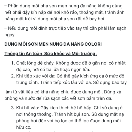
– Phần dung môi pha sơn men nung đa năng không dùng
hết phải đậy kín nắp để nơi khô ráo, thoáng mát, tránh ánh
nắng mặt trời vì dung môi pha sơn rất dễ bay hơi.
– Nếu dung môi dính trực tiếp vào tay thì cần phải làm sạch
ngay.
DUNG MÔI SƠN MEN NUNG ĐA NĂNG COLORI
Thông tin An toàn, Sức khỏe và Môi trường:
Chất lỏng dễ cháy. Không được để ở gần nơi có nhiêt
độ cao, nơi có tia lửa hoặc ngọn lửa.
Khi tiếp xúc với da: Có thể gây kích ứng da ở mức độ
trung bình. Tránh tiếp xúc lâu với da. Sử dụng bao tay
làm từ vật liệu có khả năng chịu được dung môi. Dùng xà
phòng và nước để rửa sạch các vết sơn bám trên da.
Khi hít vào: Gây kích thích hệ hô hấp. Chỉ sử dụng ở
nơi thông thoáng. Tránh hít bụi sơn. Sử dụng mặt nạ
phòng hơi độc với bộ lọc có thể lọc được dung môi
hữu cơ.