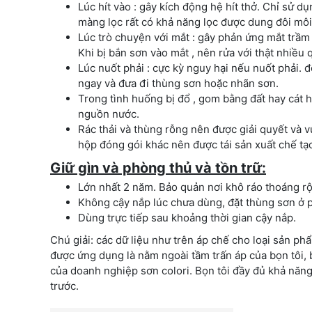
Lúc hít vào : gây kích động hệ hít thở. Chỉ sử 
màng lọc rất có khả năng lọc được dung đôi môi
Lúc trò chuyện với mắt : gây phản ứng mắt trầm 
Khi bị bắn sơn vào mắt , nên rửa với thật nhiều 
Lúc nuốt phải : cực kỳ nguy hại nếu nuốt phải. 
ngay và đưa đi thùng sơn hoặc nhãn sơn.
Trong tình huống bị đổ , gom bằng đất hay cát
nguồn nước.
Rác thải và thùng rỗng nên được giải quyết và v
hộp đóng gói khác nên được tái sản xuất chế tạo
Giữ gìn và phòng thủ và tồn trữ:
Lớn nhất 2 năm. Bảo quản nơi khô ráo thoáng rộn
Không cậy nắp lúc chưa dùng, đặt thùng sơn ở 
Dùng trực tiếp sau khoảng thời gian cậy nắp.
Chú giải: các dữ liệu như trên áp chế cho loại sản ph
được ứng dụng là nằm ngoài tầm trấn áp của bọn tôi, b
của doanh nghiệp sơn colori. Bọn tôi đầy đủ khả năng
trước.