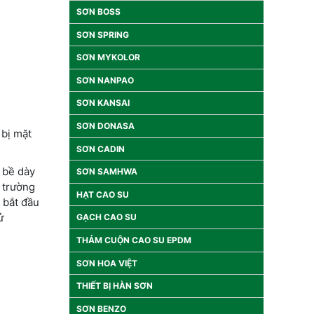
SƠN BOSS
SƠN SPRING
SƠN MYKOLOR
SƠN NANPAO
SƠN KANSAI
SƠN DONASA
 bị mặt
SƠN CADIN
 bề dày
SƠN SAMHWA
 trường
HẠT CAO SU
 bắt đầu
ử
GẠCH CAO SU
THẢM CUỘN CAO SU EPDM
SƠN HOA VIỆT
THIẾT BỊ HÀN SƠN
SƠN BENZO