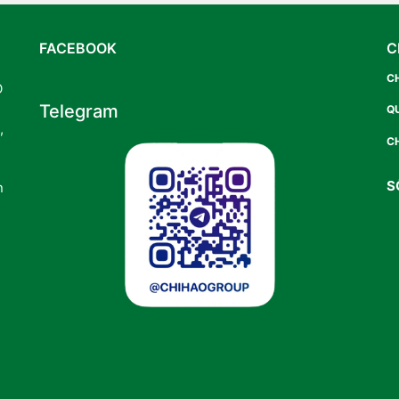
FACEBOOK
C
C
O
Telegram
Q
,
CH
S
n