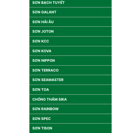
SƠN BẠCH TUYẾT
SƠN GALANT
SƠN HẢI ÂU
SƠN JOTON
SƠN KCC
SƠN KOVA
SƠN NIPPON
SƠN TERRACO
SƠN SEAMASTER
SƠN TOA
CHỐNG THẤM SIKA
SƠN RAINBOW
SƠN SPEC
SƠN TISON