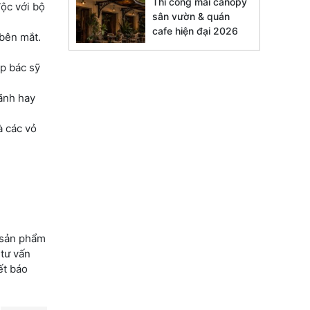
Thi công mái canopy
độc với bộ
sân vườn & quán
cafe hiện đại 2026
 bên mắt.
ặp bác sỹ
ãnh hay
à các vỏ
i sản phẩm
 tư vấn
ết báo