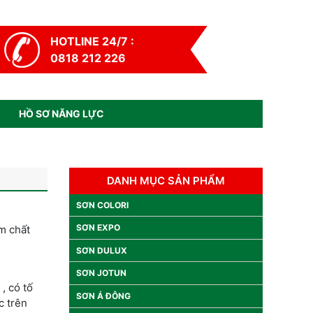
HOTLINE 24/7 :
0818 212 226
HỒ SƠ NĂNG LỰC
DANH MỤC SẢN PHẨM
SƠN COLORI
SƠN EXPO
m chất
SƠN DULUX
SƠN JOTUN
, có tố
SƠN Á ĐÔNG
c trên