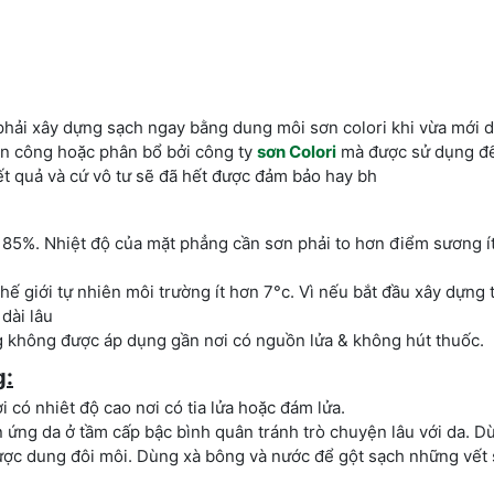
 phải xây dựng sạch ngay bằng dung môi sơn colori khi vừa mới 
ân công hoặc phân bổ bởi công ty
sơn Colori
mà được sử dụng đ
ết quả và cứ vô tư sẽ đã hết được đảm bảo hay bh
85%. Nhiệt độ của mặt phẳng cần sơn phải to hơn điểm sương ít
ế giới tự nhiên môi trường ít hơn 7°c. Vì nếu bắt đầu xây dựng t
dài lâu
g không được áp dụng gần nơi có nguồn lửa & không hút thuốc.
g:
có nhiêt độ cao nơi có tia lửa hoặc đám lửa.
n ứng da ở tầm cấp bậc bình quân tránh trò chuyện lâu với da. 
 được dung đôi môi. Dùng xà bông và nước để gột sạch những vết