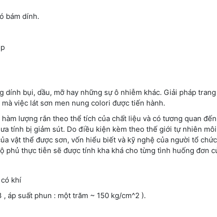
ó bám dính.
ép
g dính bụi, dầu, mỡ hay những sự ô nhiễm khác. Giải pháp trang
 mà việc lát sơn men nung colori được tiến hành.
hàm lượng rắn theo thể tích của chất liệu và có tương quan đến
 tính bị giảm sút. Do điều kiện kèm theo thế giới tự nhiên môi
a vật thể được sơn, vốn hiểu biết và kỹ nghệ của người tổ chức
 phủ thực tiễn sẽ được tính kha khá cho từng tình huống đơn c
 có khí
 , áp suất phun : một trăm ~ 150 kg/cm^2 ).