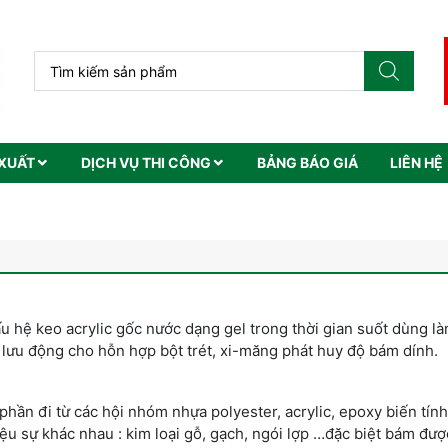
XUẤT
DỊCH VỤ THI CÔNG
BẢNG BÁO GIÁ
LIÊN HỆ
u hệ keo acrylic gốc nước dạng gel trong thời gian suốt dùng là
ộ lưu động cho hỗn hợp bột trét, xi-măng phát huy độ bám dính.
ần đi từ các hội nhóm nhựa polyester, acrylic, epoxy biến tính 
ệu sự khác nhau : kim loại gỗ, gạch, ngói lợp …đặc biệt bám đượ