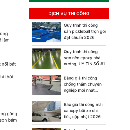
DỊCH VỤ THI CÔNG
Quy trình thi công
sân pickleball trọn gói
dùng
đạt chuẩn 2026
ể làm
Quy trình thi công
sơn nền epoxy nhà
 nổi bật
xưởng, UY TÍN SỐ #1
hì thời
Bảng giá thi công
chống thấm chuyên
nghiệp mới nhất
2026
Báo giá thi công mái
canopy bãi xe chi
Dùng găng
tiết, cập nhật 2026
 sơn bám