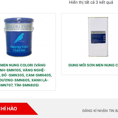
Hiển thị tất cả 3 kết quả
 MEN NUNG COLORI (VÀNG
DUNG MÔI SƠN MEN NUNG C
NH-SMN105, VÀNG NGHỆ-
, ĐỎ -SMN305, CAM-SMN405,
DƯƠNG-SMN605, XANH LÁ-
SMN707, TÍM-SMN805)
CHÍ HÀO
ĐĂNG KÍ NHẬN TIN 