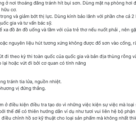
dụng ở nơi thoáng đãng tránh hít bụi sơn. Dùng mặt nạ phòng hơi 
 hữu cơ.
trọng và giảm bớt thị lực. Dùng kính bảo lãnh với phần che cả 2
quốc gia và tư vấn bác sỹ.
để xa đồ ăn đồ uống và tầm với của trẻ thơ nếu nuốt phải , nên g
 hoặc nguyên liệu hút tương xứng không được đổ sơn vào cống, r
ứt đi theo kỳ thi toàn quốc của quốc gia và bản địa thùng rỗng v
 lại hoặc vứt đi bởi cơ quan có tính năng
g tránh tia lửa, nguồn nhiệt.
phương vị đứng thẳng.
ẩm ở điều kiện điều tra tạo do vì những việc kiện sự việc mà loạ
ởi thế để có thiên hướng dẫn ví dụ như tươi vui liên hệ bộ phận
 điều chỉnh hồ sơ kỹ thuật cho loại sản phẩm mà không nhất thi