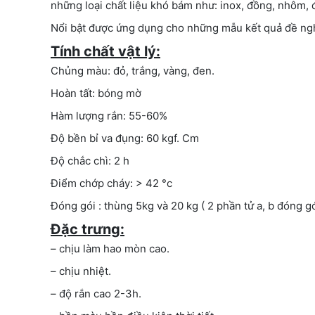
những loại chất liệu khó bám như: inox, đồng, nhôm, 
Nổi bật được ứng dụng cho những mẫu kết quả đề nghị
Tính chất vật lý:
Chủng màu: đỏ, trắng, vàng, đen.
Hoàn tất: bóng mờ
Hàm lượng rắn: 55-60%
Độ bền bỉ va đụng: 60 kgf. Cm
Độ chắc chì: 2 h
Điểm chớp cháy: > 42 °c
Đóng gói : thùng 5kg và 20 kg ( 2 phần tử a, b đóng gói
Đặc trưng:
– chịu làm hao mòn cao.
– chịu nhiệt.
– độ rắn cao 2-3h.