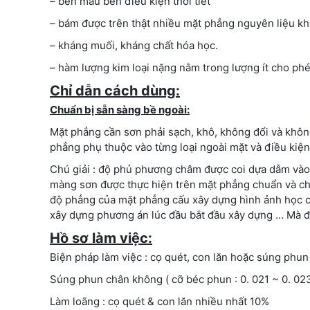
– bền màu bền điều kiện thời tiết
– bám được trên thật nhiều mặt phẳng nguyên liệu kh
– kháng muối, kháng chất hóa học.
– hàm lượng kim loại nặng nằm trong lượng ít cho ph
Chỉ dẫn cách dùng:
Chuẩn bị sẵn sàng bề ngoài:
Mặt phẳng cần sơn phải sạch, khô, không đổi và khôn
phẳng phụ thuộc vào từng loại ngoài mặt và điều kiện
Chú giải : độ phủ phương châm được coi dựa dẫm vào 
màng sơn được thực hiện trên mặt phẳng chuẩn và chưa
độ phẳng của mặt phẳng cấu xây dựng hình ảnh học củ
xây dựng phương án lúc đầu bắt đầu xây dựng … Mà độ
Hồ sơ làm việc:
Biện pháp làm việc : cọ quét, con lăn hoặc súng phun
Súng phun chân không ( cỡ béc phun : 0. 021 ~ 0. 023
Làm loãng : cọ quét & con lăn nhiều nhất 10%