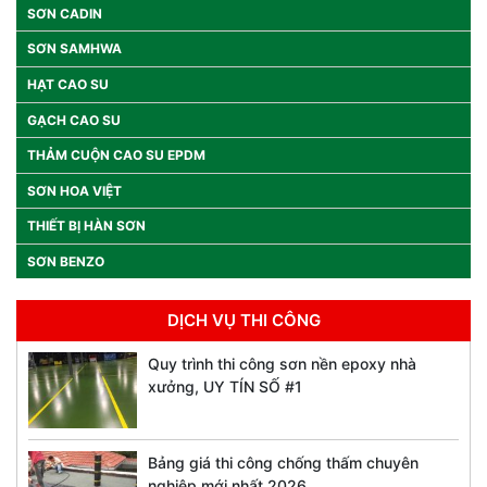
SƠN CADIN
SƠN SAMHWA
HẠT CAO SU
GẠCH CAO SU
THẢM CUỘN CAO SU EPDM
SƠN HOA VIỆT
THIẾT BỊ HÀN SƠN
SƠN BENZO
DỊCH VỤ THI CÔNG
Quy trình thi công sơn nền epoxy nhà
xưởng, UY TÍN SỐ #1
Bảng giá thi công chống thấm chuyên
nghiệp mới nhất 2026