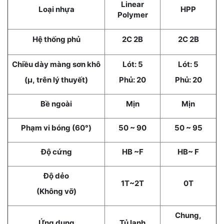
Linear
Loại nhựa
HPP
Polymer
Hệ thống phủ
2C 2B
2C 2B
Chiều dày màng sơn khô
Lót: 5
Lót: 5
(μ, trên lý thuyết)
Phủ: 20
Phủ: 20
Bề ngoài
Mịn
Mịn
Phạm vi bóng (60°)
50 ~ 90
50 ~ 95
Độ cứng
HB ~F
HB~ F
Độ dẻo
1T~2T
0T
(Không vỡ)
Chung,
Ứng dụng
Tủ lạnh