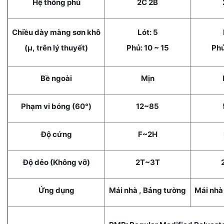
Hệ thống phủ
2C 2B
Chiều dày màng sơn khô
Lót: 5
(μ, trên lý thuyết)
Phủ: 10 ~ 15
Phủ
Bề ngoài
Mịn
Phạm vi bóng (60°)
12~85
Độ cứng
F~2H
Độ dẻo (Không vỡ)
2T~3T
Ứng dụng
Mái nhà , Bảng tường
Mái nhà