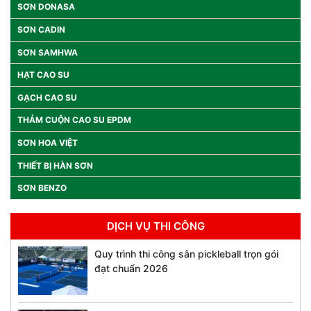
SƠN DONASA
SƠN CADIN
SƠN SAMHWA
HẠT CAO SU
GẠCH CAO SU
THẢM CUỘN CAO SU EPDM
SƠN HOA VIỆT
THIẾT BỊ HÀN SƠN
SƠN BENZO
DỊCH VỤ THI CÔNG
Quy trình thi công sân pickleball trọn gói
đạt chuẩn 2026