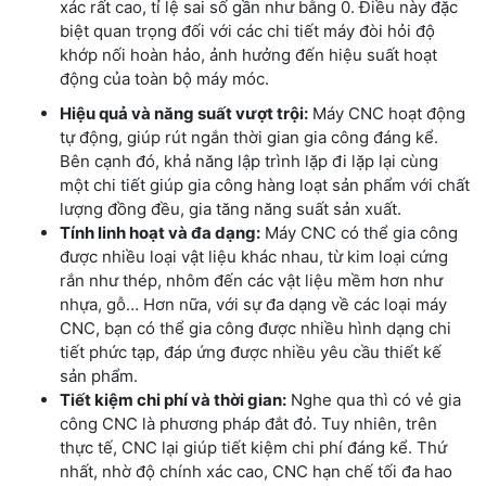
xác rất cao, tỉ lệ sai số gần như bằng 0. Điều này đặc
biệt quan trọng đối với các chi tiết máy đòi hỏi độ
khớp nối hoàn hảo, ảnh hưởng đến hiệu suất hoạt
động của toàn bộ máy móc.
Hiệu quả và năng suất vượt trội:
Máy CNC hoạt động
tự động, giúp rút ngắn thời gian gia công đáng kể.
Bên cạnh đó, khả năng lập trình lặp đi lặp lại cùng
một chi tiết giúp gia công hàng loạt sản phẩm với chất
lượng đồng đều, gia tăng năng suất sản xuất.
Tính linh hoạt và đa dạng:
Máy CNC có thể gia công
được nhiều loại vật liệu khác nhau, từ kim loại cứng
rắn như thép, nhôm đến các vật liệu mềm hơn như
nhựa, gỗ… Hơn nữa, với sự đa dạng về các loại máy
CNC, bạn có thể gia công được nhiều hình dạng chi
tiết phức tạp, đáp ứng được nhiều yêu cầu thiết kế
sản phẩm.
Tiết kiệm chi phí và thời gian:
Nghe qua thì có vẻ gia
công CNC là phương pháp đắt đỏ. Tuy nhiên, trên
thực tế, CNC lại giúp tiết kiệm chi phí đáng kể. Thứ
nhất, nhờ độ chính xác cao, CNC hạn chế tối đa hao