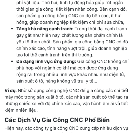
phí vật liệu. Thứ hai, tính tự động hóa giúp rút ngắn
thời gian gia công, tiết kiệm nhân công. Bên cạnh đó,
sản phẩm gia công bằng CNC có độ bền cao, ít hư
hỏng, giúp doanh nghiệp tiết kiệm chi phí sửa chữa,
Tăng khả năng cạnh tranh:
Trong thời đại cạnh tranh
gay gắt như hiện nay, chất lượng sản phẩm chính là
yếu tố then chốt. Sản phẩm gia công bằng CNC có độ
chính xác cao, tính năng vượt trội, giúp doanh nghiệp
tạo lợi thế cạnh tranh trên thị trường.
Đa dạng lĩnh vực ứng dụng:
Gia công CNC không chỉ
phù hợp với ngành cơ khí mà còn được ứng dụng
rộng rãi trong nhiều lĩnh vực khác nhau như điện tử,
sản xuất ô tô, hàng không vũ trụ, y tế…
Ví dụ:
Nhờ sử dụng công nghệ CNC để gia công các chi tiết
máy móc trong sản xuất ô tô, các nhà sản xuất có thể tạo ra
những chiếc xe với độ chính xác cao, vận hành êm ái và tiết
kiệm nhiên liệu.
Các Dịch Vụ Gia Công CNC Phổ Biến
Hiện nay, các công ty gia công CNC cung cấp nhiều dịch vụ