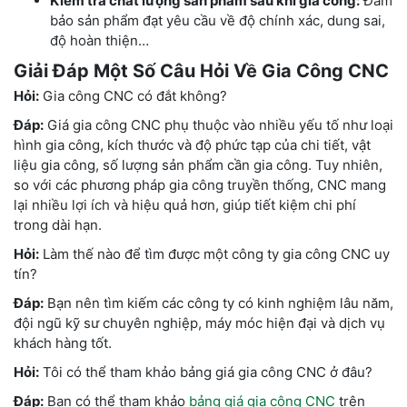
Kiểm tra chất lượng sản phẩm sau khi gia công:
Đảm
bảo sản phẩm đạt yêu cầu về độ chính xác, dung sai,
độ hoàn thiện…
Giải Đáp Một Số Câu Hỏi Về Gia Công CNC
Hỏi:
Gia công CNC có đắt không?
Đáp:
Giá gia công CNC phụ thuộc vào nhiều yếu tố như loại
hình gia công, kích thước và độ phức tạp của chi tiết, vật
liệu gia công, số lượng sản phẩm cần gia công. Tuy nhiên,
so với các phương pháp gia công truyền thống, CNC mang
lại nhiều lợi ích và hiệu quả hơn, giúp tiết kiệm chi phí
trong dài hạn.
Hỏi:
Làm thế nào để tìm được một công ty gia công CNC uy
tín?
Đáp:
Bạn nên tìm kiếm các công ty có kinh nghiệm lâu năm,
đội ngũ kỹ sư chuyên nghiệp, máy móc hiện đại và dịch vụ
khách hàng tốt.
Hỏi:
Tôi có thể tham khảo bảng giá gia công CNC ở đâu?
Đáp:
Bạn có thể tham khảo
bảng giá gia công CNC
trên