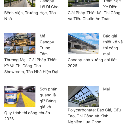
Canopy
Trạm Sạc
Lối Đi Cho
Xe Điện:
Bệnh Viện, Trường Học, Tòa
Giải Pháp Thiết Kế, Thi Công
Nhà
Và Tiêu Chuẩn An Toàn
Mái
Báo giá
Canopy
thiết kế và
Trung
thi công
Tâm
mái
Thương Mại: Giải Pháp Thiết
Canopy nhà xưởng chi tiết
Kế Và Thi Công Cho
2026
Showroom, Tòa Nhà Hiện Đại
Sơn phản
Mái
quang là
gì? Bảng
giá và
Polycarbonate: Báo Giá, Cấu
Quy trình thi công chuẩn
Tạo, Thi Công Và Kinh
2026
Nghiệm Lựa Chọn