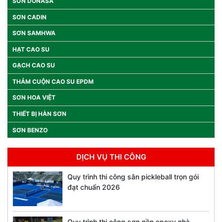
SƠN DONASA
SƠN CADIN
SƠN SAMHWA
HẠT CAO SU
GẠCH CAO SU
THẢM CUỘN CAO SU EPDM
SƠN HOA VIỆT
THIẾT BỊ HÀN SƠN
SƠN BENZO
DỊCH VỤ THI CÔNG
Quy trình thi công sân pickleball trọn gói
đạt chuẩn 2026
Quy trình thi công sơn nền epoxy nhà