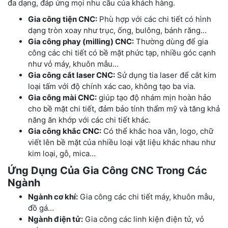
đa dạng, đáp ứng mọi nhu cầu của khách hàng.
Gia công tiện CNC:
Phù hợp với các chi tiết có hình
dạng tròn xoay như trục, ống, bulông, bánh răng…
Gia công phay (milling) CNC:
Thường dùng để gia
công các chi tiết có bề mặt phức tạp, nhiều góc cạnh
như vỏ máy, khuôn mẫu…
Gia công cắt laser CNC:
Sử dụng tia laser để cắt kim
loại tấm với độ chính xác cao, không tạo ba via.
Gia công mài CNC:
giúp tạo độ nhám mịn hoàn hảo
cho bề mặt chi tiết, đảm bảo tính thẩm mỹ và tăng khả
năng ăn khớp với các chi tiết khác.
Gia công khắc CNC:
Có thể khắc hoa văn, logo, chữ
viết lên bề mặt của nhiều loại vật liệu khác nhau như
kim loại, gỗ, mica…
Ứng Dụng Của Gia Công CNC Trong Các
Ngành
Ngành cơ khí:
Gia công các chi tiết máy, khuôn mẫu,
đồ gá…
Ngành điện tử:
Gia công các linh kiện điện tử, vỏ