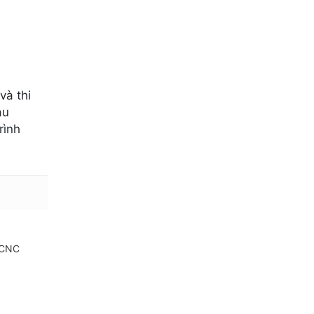
và thi
au
rình
 CNC