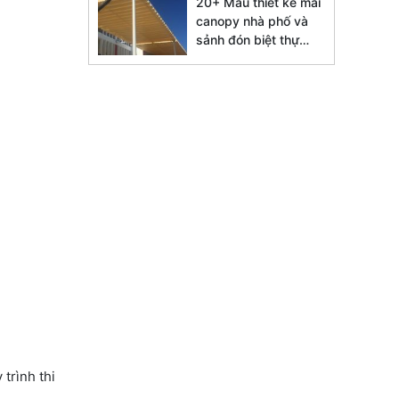
20+ Mẫu thiết kế mái
canopy nhà phố và
sảnh đón biệt thự
đẹp 2026
trình thi