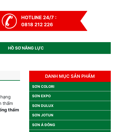
HOTLINE 24/7 :
0818 212 226
HỒ SƠ NĂNG LỰC
DANH MỤC SẢN PHẨM
SƠN COLORI
SƠN EXPO
 hạng
ân thấm
SƠN DULUX
ống thấm
SƠN JOTUN
SƠN Á ĐÔNG