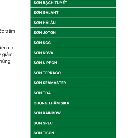
SƠN BẠCH TUYẾT
SƠN GALANT
SƠN HẢI ÂU
ớc trầm
SƠN JOTON
SƠN KCC
iên có
SƠN KOVA
y giảm
những
SƠN NIPPON
SƠN TERRACO
SƠN SEAMASTER
SƠN TOA
CHỐNG THẤM SIKA
SƠN RAINBOW
SƠN SPEC
SƠN TISON