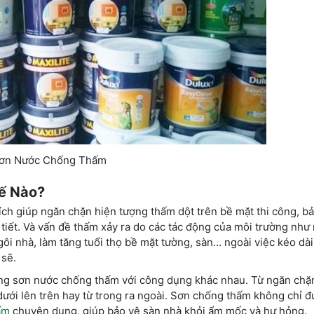
ơn Nước Chống Thấm
ế Nào?
h giúp ngăn chặn hiện tượng thấm dột trên bề mặt thi công, bả
tiết. Và vấn đề thấm xảy ra do các tác động của môi trường như
 nhà, làm tăng tuổi thọ bề mặt tường, sàn… ngoài việc kéo dài 
 sẽ.
òng sơn nước chống thấm với công dụng khác nhau. Từ ngăn chặ
ưới lên trên hay từ trong ra ngoài. Sơn chống thấm không chỉ đ
ấm
chuyên dụng, giúp bảo vệ sàn nhà khỏi ẩm mốc và hư hỏng.