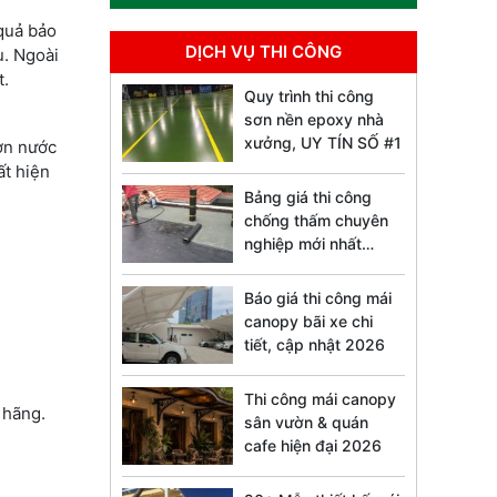
 quả bảo
DỊCH VỤ THI CÔNG
u. Ngoài
t.
Quy trình thi công
sơn nền epoxy nhà
xưởng, UY TÍN SỐ #1
ơn nước
ất hiện
Bảng giá thi công
chống thấm chuyên
nghiệp mới nhất
2026
Báo giá thi công mái
canopy bãi xe chi
tiết, cập nhật 2026
Thi công mái canopy
 hãng.
sân vườn & quán
cafe hiện đại 2026