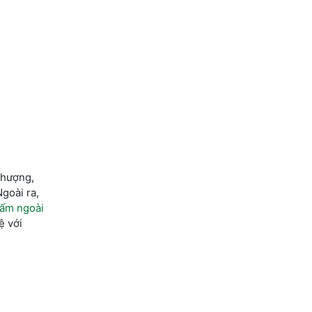
thượng,
goài ra,
hấm ngoài
ệ với