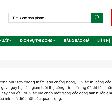
XUẤT
DỊCH VỤ THI CÔNG
BẢNG BÁO GIÁ
LIÊN HỆ
i công như sơn chống thấm, sơn chống nóng, … Việc thi công các
gây nguy hại làm giảm tuổi thọ công trình. Trong đó thì tác nh
 hay chủ đầu tư. Việc lựa chọn một trong các dòng
sơn nước ch
ủa mình là điều hết sức quan trọng.