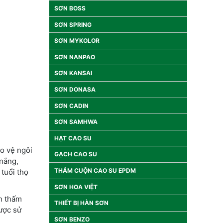
SƠN BOSS
SƠN SPRING
SƠN MYKOLOR
SƠN NANPAO
SƠN KANSAI
SƠN DONASA
SƠN CADIN
SƠN SAMHWA
HẠT CAO SU
o vệ ngôi
GẠCH CAO SU
 nắng,
THẢM CUỘN CAO SU EPDM
tuổi thọ
SƠN HOA VIỆT
n thấm
THIẾT BỊ HÀN SƠN
ược sử
SƠN BENZO