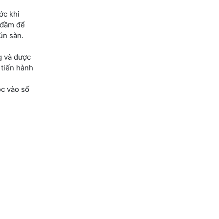
ớc khi
 đầm để
ún sàn.
g và được
 tiến hành
ộc vào số