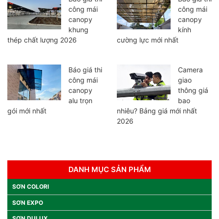
công mái
công mái
canopy
canopy
khung
kính
thép chất lượng 2026
cường lực mới nhất
Báo giá thi
Camera
công mái
giao
canopy
thông giá
alu trọn
bao
gói mới nhất
nhiêu? Bảng giá mới nhất
2026
DANH MỤC SẢN PHẨM
SƠN COLORI
SƠN EXPO
SƠN DULUX