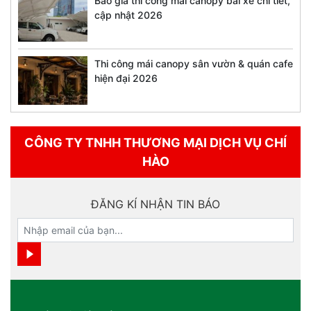
Báo giá thi công mái canopy bãi xe chi tiết,
cập nhật 2026
Thi công mái canopy sân vườn & quán cafe
hiện đại 2026
CÔNG TY TNHH THƯƠNG MẠI DỊCH VỤ CHÍ
HÀO
ĐĂNG KÍ NHẬN TIN BÁO