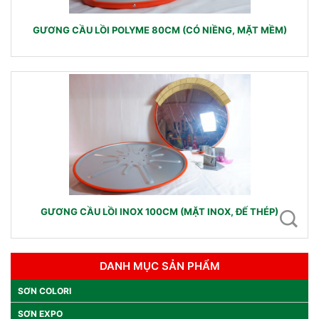
GƯƠNG CẦU LỒI POLYME 80CM (CÓ NIỀNG, MẶT MỀM)
GƯƠNG CẦU LỒI INOX 100CM (MẶT INOX, ĐẾ THÉP)
DANH MỤC SẢN PHẨM
SƠN COLORI
SƠN EXPO