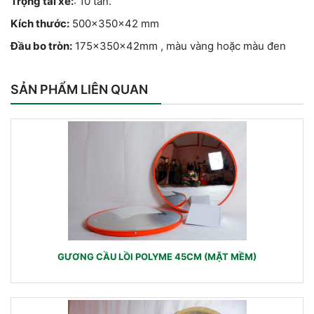
Trọng tải xe:
: 10 tấn.
Kích thước:
500x350x42 mm
Đầu bo tròn:
175x350x42mm , màu vàng hoặc màu đen
SẢN PHẨM LIÊN QUAN
GƯƠNG CẦU LỒI POLYME 45CM (MẶT MỀM)