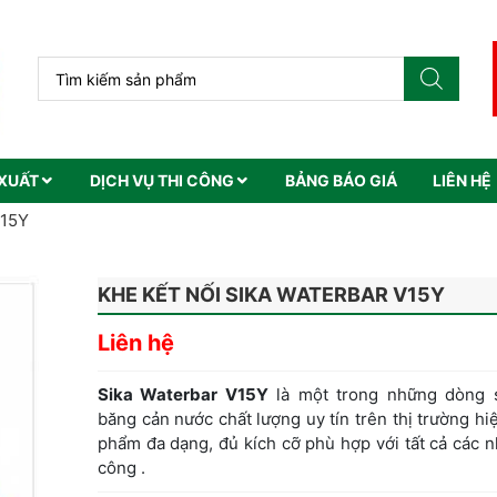
XUẤT
DỊCH VỤ THI CÔNG
BẢNG BÁO GIÁ
LIÊN HỆ
V15Y
KHE KẾT NỐI SIKA WATERBAR V15Y
Liên hệ
Sika Waterbar V15Y
là một trong những dòng 
băng cản nước chất lượng uy tín trên thị trường hi
phẩm đa dạng, đủ kích cỡ phù hợp với tất cả các n
công .