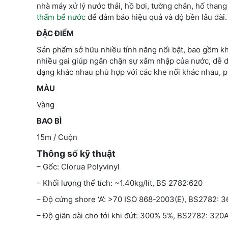
nhà máy xử lý nước thải, hồ bơi, tường chắn, hố tha
thấm bể nước
để đảm bảo hiệu quả và độ bền lâu dài.
ĐẶC ĐIỂM
Sản phẩm sở hữu nhiều tính năng nổi bật, bao gồm kh
nhiều gai giúp ngăn chặn sự xâm nhập của nước, dễ dà
dạng khác nhau phù hợp với các khe nối khác nhau, 
MÀU
Vàng
BAO BÌ
15m / Cuộn
Thông số kỹ thuật
– Gốc: Clorua Polyvinyl
– Khối lượng thể tích: ~1.40kg/lít, BS 2782:620
– Độ cứng shore ‘A’: >70 ISO 868-2003(E), BS2782: 
– Độ giãn dài cho tới khi đứt: 300% 5%, BS2782: 32