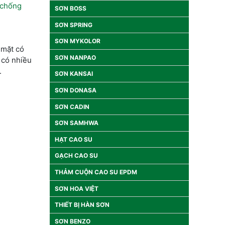
 chống
SƠN BOSS
SƠN SPRING
SƠN MYKOLOR
 mặt có
SƠN NANPAO
 có nhiều
.
SƠN KANSAI
SƠN DONASA
SƠN CADIN
SƠN SAMHWA
HẠT CAO SU
GẠCH CAO SU
THẢM CUỘN CAO SU EPDM
SƠN HOA VIỆT
THIẾT BỊ HÀN SƠN
SƠN BENZO