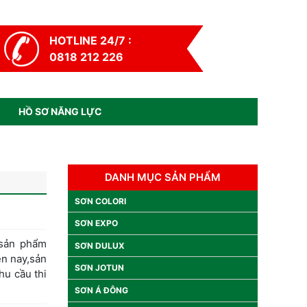
HOTLINE 24/7 :
0818 212 226
HỒ SƠ NĂNG LỰC
DANH MỤC SẢN PHẨM
SƠN COLORI
SƠN EXPO
sản phẩm
SƠN DULUX
ện nay,sản
SƠN JOTUN
hu cầu thi
SƠN Á ĐÔNG