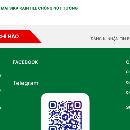
MÁI SIKA RAINTILE CHỐNG NỨT TƯỜNG
CHÍ HÀO
ĐĂNG KÍ NHẬN TIN 
FACEBOOK
C
C
O
Telegram
Q
,
CH
S
n