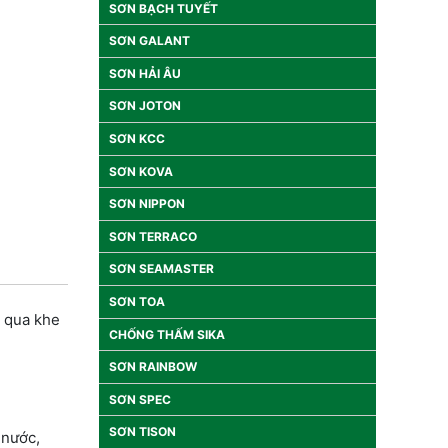
SƠN BẠCH TUYẾT
SƠN GALANT
SƠN HẢI ÂU
SƠN JOTON
SƠN KCC
SƠN KOVA
SƠN NIPPON
SƠN TERRACO
SƠN SEAMASTER
SƠN TOA
m qua khe
CHỐNG THẤM SIKA
SƠN RAINBOW
SƠN SPEC
SƠN TISON
 nước,