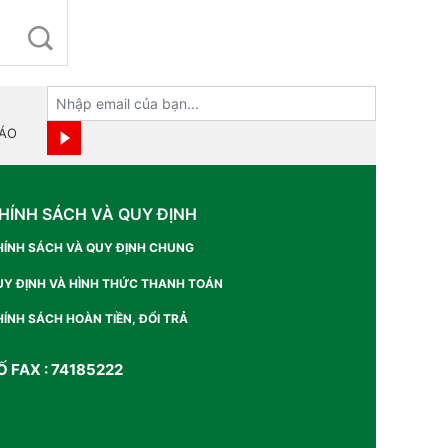
BÁO
HÍNH SÁCH VÀ QUY ĐỊNH
HÍNH SÁCH VÀ QUY ĐỊNH CHUNG
UY ĐỊNH VÀ HÌNH THỨC THANH TOÁN
ÍNH SÁCH HOÀN TIỀN, ĐỔI TRẢ
Ố FAX : 74185222