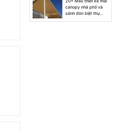
20+ Mẫu thiết kế mái
canopy nhà phố và
sảnh đón biệt thự
đẹp 2026