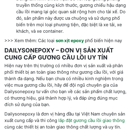
truyền thống cùng kích thước, gương chiếu hậu dạng
cầu lồi mang lại góc quan sát rộng hơn cho tài xế. Do
đó, sản phẩm này được ưa chuộng và sử dụng phổ
biến trên mọi loại phương tiện, đặc biệt là xe tải, xe
khách, và xe container.
>>> Xem thêm: Các loại
sơn xịt epoxy
phổ biến hiện nay
DAILYSONEPOXY – ĐƠN VỊ SẢN XUẤT
CUNG CẤP GƯƠNG CẦU LỒI UY TÍN
Hiện nay trên thị trường có nhiều đơn vị sản xuất và phân
phối thiết bị an toàn giao thông như gương cầu lồi, với giá
thành đa dạng. Nếu bạn chưa có nhiều kinh nghiệm trong
việc mua gương cầu lồi, hãy để đội ngũ chuyên gia của
Dailysonepoxy tư vấn cho bạn về các sản phẩm chất lượng,
có thương hiệu, giá thành hợp lý, và đáp ứng đúng mục
đích sử dụng của bạn.
Dailysonepoxy là đơn vị hàng đầu tại Việt Nam chuyên sản
xuất cung cấp và thi công
lắp đặt gương cầu lồi giao thông
cùng các thiết bị an toàn giao thông chất lượng và uy tín.