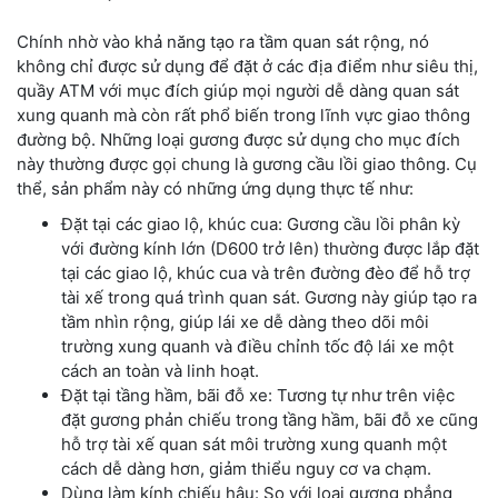
Chính nhờ vào khả năng tạo ra tầm quan sát rộng, nó
không chỉ được sử dụng để đặt ở các địa điểm như siêu thị,
quầy ATM với mục đích giúp mọi người dễ dàng quan sát
xung quanh mà còn rất phổ biến trong lĩnh vực giao thông
đường bộ. Những loại gương được sử dụng cho mục đích
này thường được gọi chung là gương cầu lồi giao thông. Cụ
thể, sản phẩm này có những ứng dụng thực tế như:
Đặt tại các giao lộ, khúc cua: Gương cầu lồi phân kỳ
với đường kính lớn (D600 trở lên) thường được lắp đặt
tại các giao lộ, khúc cua và trên đường đèo để hỗ trợ
tài xế trong quá trình quan sát. Gương này giúp tạo ra
tầm nhìn rộng, giúp lái xe dễ dàng theo dõi môi
trường xung quanh và điều chỉnh tốc độ lái xe một
cách an toàn và linh hoạt.
Đặt tại tầng hầm, bãi đỗ xe: Tương tự như trên việc
đặt gương phản chiếu trong tầng hầm, bãi đỗ xe cũng
hỗ trợ tài xế quan sát môi trường xung quanh một
cách dễ dàng hơn, giảm thiểu nguy cơ va chạm.
Dùng làm kính chiếu hậu: So với loại gương phẳng