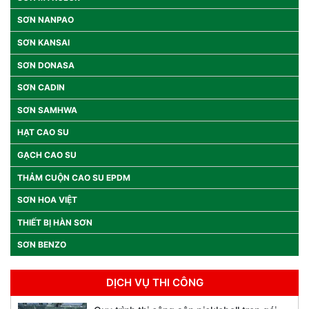
SƠN NANPAO
SƠN KANSAI
SƠN DONASA
SƠN CADIN
SƠN SAMHWA
HẠT CAO SU
GẠCH CAO SU
THẢM CUỘN CAO SU EPDM
SƠN HOA VIỆT
THIẾT BỊ HÀN SƠN
SƠN BENZO
DỊCH VỤ THI CÔNG