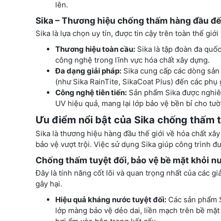
lên.
Sika – Thương hiệu chống thấm hàng đầu đế
Sika là lựa chọn uy tín, được tin cậy trên toàn thế giớ
Thương hiệu toàn cầu:
Sika là tập đoàn đa quốc
công nghệ trong lĩnh vực hóa chất xây dựng.
Đa dạng giải pháp:
Sika cung cấp các dòng sản
(như Sika RainTite, SikaCoat Plus) đến các phụ gi
Công nghệ tiên tiến:
Sản phẩm Sika được nghiên
UV hiệu quả, mang lại lớp bảo vệ bền bỉ cho tườ
Ưu điểm nổi bật của Sika chống thấm 
Sika là thương hiệu hàng đầu thế giới về hóa chất x
bảo vệ vượt trội. Việc sử dụng Sika giúp công trình đ
Chống thấm tuyệt đối, bảo vệ bề mặt khỏi n
Đây là tính năng cốt lõi và quan trọng nhất của các g
gây hại.
Hiệu quả kháng nước tuyệt đối:
Các sản phẩm Si
lớp màng bảo vệ dẻo dai, liền mạch trên bề mặ