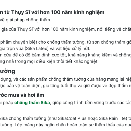
n từ Thụy Sĩ với hơn 100 năm kinh nghiệm
i về giải pháp chống thấm.
 gia của Thụy Sĩ với hơn 100 năm kinh nghiệm, nổi tiếng về chấ
 phẩm chuyên biệt cho chống thấm tường, từ sơn chống thấm g
a trộn vữa (Sika Latex) và vật liệu xử lý nứt.
 cứu để có độ bám dính cực tốt, khả năng kháng kiềm và chống 
ng nhà trong mọi điều kiện thời tiết khắc nghiệt.
tường
ây dựng, và các sản phẩm chống thấm tường của hãng mang lại hi
ược bảo vệ toàn diện, gia tăng tuổi thọ và giữ được vẻ đẹp thẩm m
ước mưa và hơi ẩm
iải pháp
chống thấm Sika
, giúp công trình bền vững trước các tá
ka chống thấm tường (như SikaCoat Plus hoặc Sika RainTite) t
t tường. Lớp màng này ngăn chặn hoàn toàn sự thẩm thấu của n