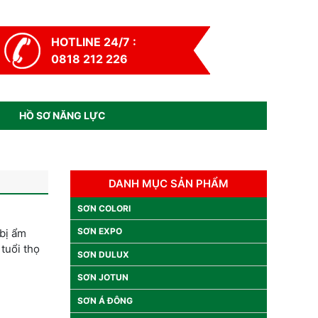
HOTLINE 24/7 :
0818 212 226
HỒ SƠ NĂNG LỰC
DANH MỤC SẢN PHẨM
SƠN COLORI
SƠN EXPO
bị ẩm
tuổi thọ
SƠN DULUX
SƠN JOTUN
SƠN Á ĐÔNG