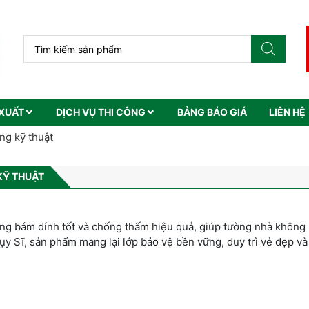
XUẤT
DỊCH VỤ THI CÔNG
BẢNG BÁO GIÁ
LIÊN HỆ
ng kỹ thuật
KỸ THUẬT
ng bám dính tốt và chống thấm hiệu quả, giúp tường nhà không 
ụy Sĩ, sản phẩm mang lại lớp bảo vệ bền vững, duy trì vẻ đẹp và 