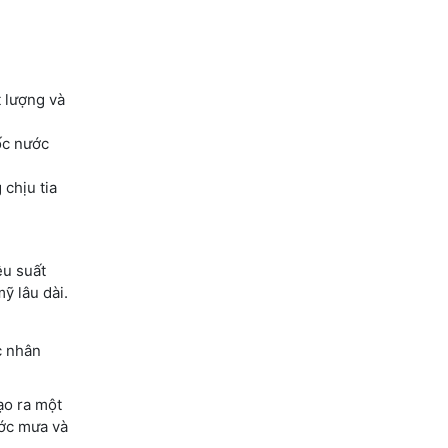
t lượng và
ốc nước
chịu tia
ệu suất
ỹ lâu dài.
c nhân
ạo ra một
ước mưa và