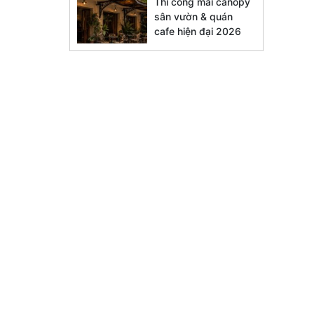
Thi công mái canopy
sân vườn & quán
cafe hiện đại 2026