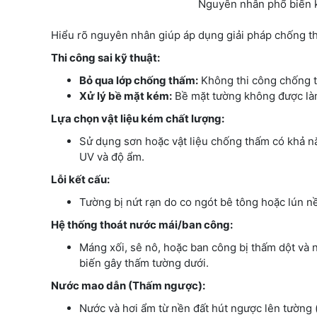
Nguyên nhân phổ biến k
Hiểu rõ nguyên nhân giúp áp dụng giải pháp chống th
Thi công sai kỹ thuật:
Bỏ qua lớp chống thấm:
Không thi công chống t
Xử lý bề mặt kém:
Bề mặt tường không được làm
Lựa chọn vật liệu kém chất lượng:
Sử dụng sơn hoặc vật liệu chống thấm có khả nă
UV và độ ẩm.
Lỗi kết cấu:
Tường bị nứt rạn do co ngót bê tông hoặc lún n
Hệ thống thoát nước mái/ban công:
Máng xối, sê nô, hoặc ban công bị thấm dột và 
biến gây thấm tường dưới.
Nước mao dẫn (Thấm ngược):
Nước và hơi ẩm từ nền đất hút ngược lên tường (