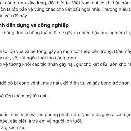
i công trình xây dựng, đặc biệt tại Việt Nam nơi có khí hậu nó
n là lớp bảo vệ vững chắc cho kết cấu ngôi nhà. Thương hiệu S
ho vấn đề này.
ình dân dụng và công nghiệp
ếu không được chống thấm tốt sẽ gây ra nhiều hậu quả nghiêm tr
ào lớp vữa và bê tông, gây ăn mòn cốt thép bên trong. Điều nà
 nứt, vỡ, rút ngắn tuổi thọ công trình.
vệ tường khỏi các tác nhân gây hại, giữ cho kết cấu luôn khô r
đồ gỗ bị cong vênh, mục nát), đồ điện tử, và gây bong tróc sơn
vẻ đẹp thẩm mỹ lâu dài.
khuẩn, nấm mốc và rêu phong phát triển. Nấm mốc gây ra các bệ
ỏe, đặc biệt là trẻ em và người lớn tuổi.
áo, sạch sẽ.