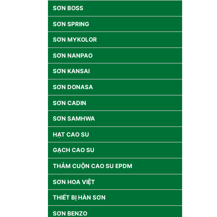
SƠN BOSS
SƠN SPRING
SƠN MYKOLOR
SƠN NANPAO
SƠN KANSAI
SƠN DONASA
SƠN CADIN
SƠN SAMHWA
HẠT CAO SU
GẠCH CAO SU
THẢM CUỘN CAO SU EPDM
SƠN HOA VIỆT
THIẾT BỊ HÀN SƠN
SƠN BENZO