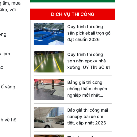
ng ẩm, mưa
ika, với
DỊCH VỤ THI CÔNG
Quy trình thi công
sân pickleball trọn gói
ọng.
đạt chuẩn 2026
y làm
Quy trình thi công
sơn nền epoxy nhà
áo.
xưởng, UY TÍN SỐ #1
Bảng giá thi công
, ố vàng
chống thấm chuyên
nghiệp mới nhất
2026
Báo giá thi công mái
canopy bãi xe chi
nh về hô
tiết, cập nhật 2026