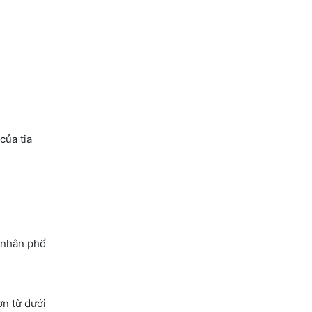
của tia
n nhân phổ
ơn từ dưới