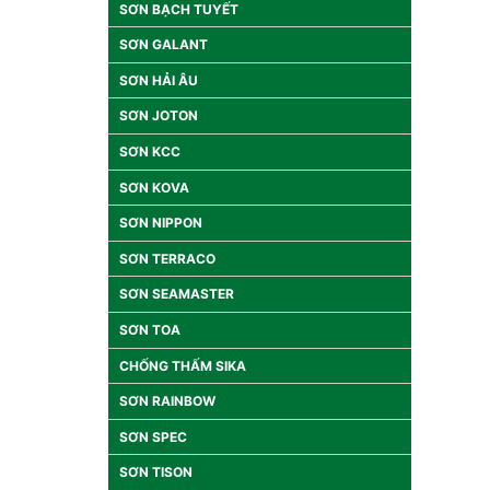
SƠN BẠCH TUYẾT
SƠN GALANT
SƠN HẢI ÂU
SƠN JOTON
SƠN KCC
SƠN KOVA
SƠN NIPPON
SƠN TERRACO
SƠN SEAMASTER
SƠN TOA
CHỐNG THẤM SIKA
SƠN RAINBOW
SƠN SPEC
SƠN TISON