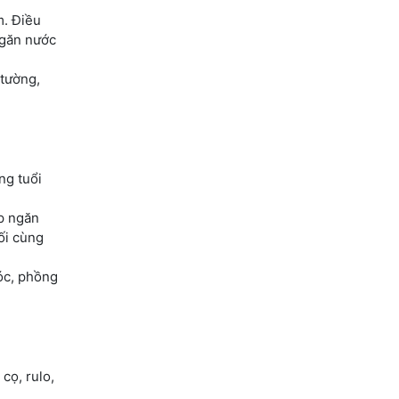
m. Điều
ngăn nước
tường,
ng tuổi
úp ngăn
ối cùng
óc, phồng
cọ, rulo,