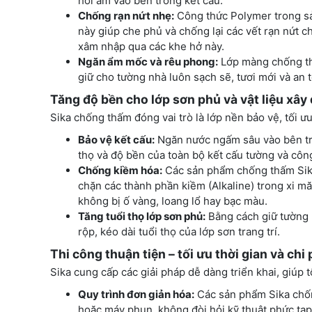
hơi ẩm vào bên trong kết cấu.
Chống rạn nứt nhẹ:
Công thức Polymer trong sả
này giúp che phủ và chống lại các vết rạn nứt c
xâm nhập qua các khe hở này.
Ngăn ẩm mốc và rêu phong:
Lớp màng chống th
giữ cho tường nhà luôn sạch sẽ, tươi mới và an 
Tăng độ bền cho lớp sơn phủ và vật liệu xây
Sika chống thấm đóng vai trò là lớp nền bảo vệ, tối ưu
Bảo vệ kết cấu:
Ngăn nước ngấm sâu vào bên tron
thọ và độ bền của toàn bộ kết cấu tường và công
Chống kiềm hóa:
Các sản phẩm chống thấm Sika 
chặn các thành phần kiềm (Alkaline) trong xi 
không bị ố vàng, loang lổ hay bạc màu.
Tăng tuổi thọ lớp sơn phủ:
Bằng cách giữ tường 
rộp, kéo dài tuổi thọ của lớp sơn trang trí.
Thi công thuận tiện – tối ưu thời gian và ch
Sika cung cấp các giải pháp dễ dàng triển khai, giúp t
Quy trình đơn giản hóa:
Các sản phẩm Sika chốn
hoặc máy phun, không đòi hỏi kỹ thuật phức tạp