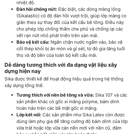
nhiệt độ.
Đàn hồi chống nứt:
Đặc biệt, các dòng màng lỏng
(Sikalastic) có độ đàn hồi vượt trội, giúp lớp màng co
giãn theo sự thay đổi của kết cấu bê tông. Điều này
cho phép lớp chống thấm che phủ và chống lại các
vết rạn nứt nhỏ phát triển trên sàn mái.
Bảo vệ kết cấu:
Ngăn chặn nước ngấm vào, bảo vệ
cốt thép khỏi bị ăn mòn và gỉ sét, từ đó gia tăng tuổi
thọ và độ bền của toàn bộ kết cấu mái.
Dễ dàng tương thích với đa dạng vật liệu xây
dựng hiện nay
Sika được thiết kế để hoạt động hiệu quả trong hệ thống
xây dựng tổng thể.
Tương thích với nền bê tông và vữa:
Sika 107 và các
sản phẩm khác có gốc xi măng polyme, bám dính
hoàn hảo trên các bề mặt gốc xi măng.
Lớp kết nối:
Các sản phẩm như Sika Latex còn được
dùng làm phụ gia để tăng cường độ bám dính của lớp
vữa trát hoặc lớp vữa cán nền mới với nền cũ, đảm