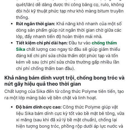
quét/lăn) dễ dàng được thi công bằng cọ, rulo, không
đòi hỏi kỹ thuật phức tạp như khò màng bitum truyền
thống.
Rút ngắn thời gian:
Khả năng khô nhanh của một số
dòng sản phẩm giúp rút ngắn thời gian chờ giữa các
lớp, đẩy nhanh tiến độ hoàn thiện mái nhà.
Tiết kiệm chi phí dài hạn:
Đầu tư vào
chống thấm
Sika
chất lượng cao ngay từ đầu sẽ giúp giảm thiểu
đáng kể chi phí sửa chữa thấm dột phức tạp và tốn
kém về sau (chi phí sửa chữa thường gấp nhiều lần
chi phí chống thấm ban đầu).
Khả năng bám dính vượt trội, chống bong tróc và
nứt gãy hiệu quả theo thời gian
Chất lượng của Sika đến từ công thức Polyme tiên tiến, tạo
ra một lớp màng bảo vệ bền chặt và linh hoạt.
Độ bám dính cực cao:
Công thức Polyme giúp vật
liệu Sika bám dính cực kỳ tốt vào bề mặt bê tông, vữa
xi măng (sau khi đã xử lý bề mặt chuẩn), chống lại
hiện tượng bong tróc, phồng rộp dưới áp lực nước và