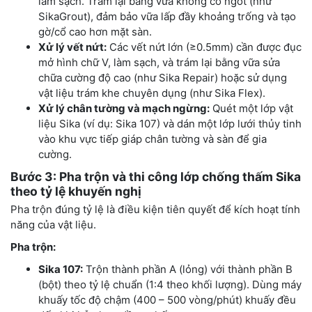
làm sạch. Trám lại bằng vữa không co ngót (như
SikaGrout), đảm bảo vữa lấp đầy khoảng trống và tạo
gờ/cổ cao hơn mặt sàn.
Xử lý vết nứt:
Các vết nứt lớn (≥0.5mm) cần được đục
mở hình chữ V, làm sạch, và trám lại bằng vữa sửa
chữa cường độ cao (như Sika Repair) hoặc sử dụng
vật liệu trám khe chuyên dụng (như Sika Flex).
Xử lý chân tường và mạch ngừng:
Quét một lớp vật
liệu Sika (ví dụ: Sika 107) và dán một lớp lưới thủy tinh
vào khu vực tiếp giáp chân tường và sàn để gia
cường.
Bước 3: Pha trộn và thi công lớp chống thấm Sika
theo tỷ lệ khuyến nghị
Pha trộn đúng tỷ lệ là điều kiện tiên quyết để kích hoạt tính
năng của vật liệu.
Pha trộn:
Sika 107:
Trộn thành phần A (lỏng) với thành phần B
(bột) theo tỷ lệ chuẩn (1:4 theo khối lượng). Dùng máy
khuấy tốc độ chậm (400 – 500 vòng/phút) khuấy đều