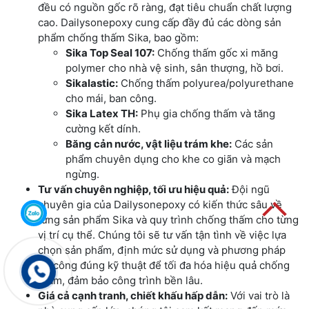
đều có nguồn gốc rõ ràng, đạt tiêu chuẩn chất lượng
cao. Dailysonepoxy cung cấp đầy đủ các dòng sản
phẩm chống thấm Sika, bao gồm:
Sika Top Seal 107:
Chống thấm gốc xi măng
polymer cho nhà vệ sinh, sân thượng, hồ bơi.
Sikalastic:
Chống thấm polyurea/polyurethane
cho mái, ban công.
Sika Latex TH:
Phụ gia chống thấm và tăng
cường kết dính.
Băng cản nước, vật liệu trám khe:
Các sản
phẩm chuyên dụng cho khe co giãn và mạch
ngừng.
Tư vấn chuyên nghiệp, tối ưu hiệu quả:
Đội ngũ
chuyên gia của Dailysonepoxy có kiến thức sâu về
từng sản phẩm Sika và quy trình chống thấm cho từng
vị trí cụ thể. Chúng tôi sẽ tư vấn tận tình về việc lựa
chọn sản phẩm, định mức sử dụng và phương pháp
thi công đúng kỹ thuật để tối đa hóa hiệu quả chống
thấm, đảm bảo công trình bền lâu.
Giá cả cạnh tranh, chiết khấu hấp dẫn:
Với vai trò là