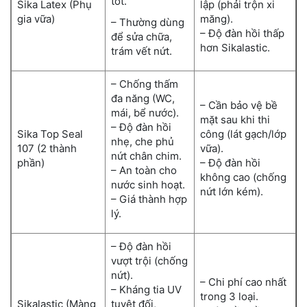
tốt.
Sika Latex (Phụ
lập (phải trộn xi
gia vữa)
măng).
– Thường dùng
– Độ đàn hồi thấp
để sửa chữa,
hơn Sikalastic.
trám vết nứt.
– Chống thấm
đa năng (WC,
– Cần bảo vệ bề
mái, bể nước).
mặt sau khi thi
– Độ đàn hồi
Sika Top Seal
công (lát gạch/lớp
nhẹ, che phủ
107 (2 thành
vữa).
nứt chân chim.
phần)
– Độ đàn hồi
– An toàn cho
không cao (chống
nước sinh hoạt.
nứt lớn kém).
– Giá thành hợp
lý.
– Độ đàn hồi
vượt trội (chống
nứt).
– Chi phí cao nhất
– Kháng tia UV
trong 3 loại.
Sikalastic (Màng
tuyệt đối,