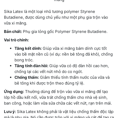
Sika Latex là một loại nhũ tương polymer Styrene
Butadiene, được dùng chủ yếu như một phụ gia trộn vào
vữa xi măng.
Bản chất:
Phụ gia lỏng gốc Polymer Styrene Butadiene.
Vai trò chính:
Tăng kết dính:
Giúp vữa xi măng bám dính cực tốt
vào bề mặt nền cũ (ví dụ: nền bê tông đã khô), chống
bong tróc.
Tăng tính đàn hồi:
Giúp vữa có độ đàn hồi cao hơn,
chống lại các vết nứt nhỏ do co ngót.
Chống thấm:
Giảm thiểu tính thấm nước của vữa và
bê tông khi được trộn theo đúng tỷ lệ.
Ứng dụng:
Thường dùng để trộn vào vữa xi măng để tạo
lớp hồ dầu kết nối, vữa trát chống thấm cho nhà vệ sinh,
ban công, hoặc làm vữa sửa chữa các vết nứt, rạn trên mái.
Lưu ý:
Sika Latex không phải là vật liệu chống thấm độc lập
mà là phụ gia. Nó cần được trộn với xi măng và cát để tạo ra