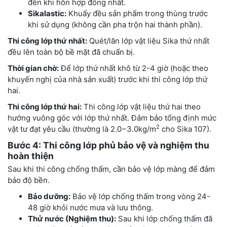
đến khi hỗn hợp đồng nhất.
Sikalastic:
Khuấy đều sản phẩm trong thùng trước
khi sử dụng (không cần pha trộn hai thành phần).
Thi công lớp thứ nhất:
Quét/lăn lớp vật liệu Sika thứ nhất
đều lên toàn bộ bề mặt đã chuẩn bị.
Thời gian chờ:
Để lớp thứ nhất khô từ 2-4 giờ (hoặc theo
khuyến nghị của nhà sản xuất) trước khi thi công lớp thứ
hai.
Thi công lớp thứ hai:
Thi công lớp vật liệu thứ hai theo
hướng vuông góc với lớp thứ nhất. Đảm bảo tổng định mức
2
vật tư đạt yêu cầu (thường là 2.0−3.0kg/m
cho Sika 107).
Bước 4: Thi công lớp phủ bảo vệ và nghiệm thu
hoàn thiện
Sau khi thi công chống thấm, cần bảo vệ lớp màng để đảm
bảo độ bền.
Bảo dưỡng:
Bảo vệ lớp chống thấm trong vòng 24-
48 giờ khỏi nước mưa và lưu thông.
Thử nước (Nghiệm thu):
Sau khi lớp chống thấm đã