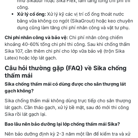
như Sikadur hoặc Sika Flex, làm tăng tổng chi phí thi
công.
Xử lý cổ ống:
Xử lý kỹ các vị trí cổ ống thoát nước
bằng vữa không co ngót (SikaGrout) hoặc keo chuyên
dụng cũng làm tăng chi phí nhân công và vật tư phụ.
Chi phí nhân công và bảo vệ:
Chi phí nhân công chiếm
khoảng 40-60% tổng chi phí thi công. Sau khi chống thấm
Sika 107, cần thêm chi phí cho lớp vữa bảo vệ (trộn Sika
Latex) hoặc lớp lát gạch.
Câu hỏi thường gặp (FAQ) về Sika chống
thấm mái
Sika chống thấm mái có dùng được cho sân thượng lát
gạch không?
Sika chống thấm mái không dùng trực tiếp cho sân thượng
lát gạch. Cần tháo gạch, xử lý bề mặt, sau đó mới thi công
Sika rồi lát gạch lại.
Bao lâu nên bảo dưỡng lại lớp chống thấm mái Sika?
Nên bảo dưỡng định kỳ 2-3 năm một lần để kiểm tra và xử