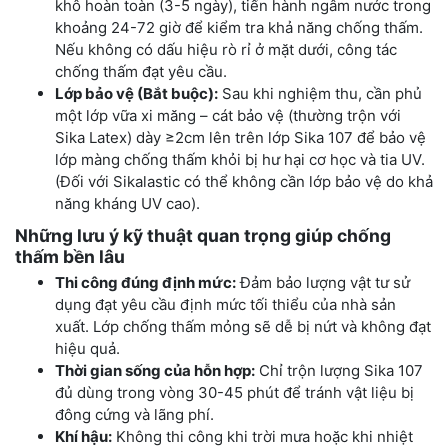
khô hoàn toàn (3-5 ngày), tiến hành ngâm nước trong
khoảng 24-72 giờ để kiểm tra khả năng chống thấm.
Nếu không có dấu hiệu rò rỉ ở mặt dưới, công tác
chống thấm đạt yêu cầu.
Lớp bảo vệ (Bắt buộc):
Sau khi nghiệm thu, cần phủ
một lớp vữa xi măng – cát bảo vệ (thường trộn với
Sika Latex) dày ≥2cm lên trên lớp Sika 107 để bảo vệ
lớp màng chống thấm khỏi bị hư hại cơ học và tia UV.
(Đối với Sikalastic có thể không cần lớp bảo vệ do khả
năng kháng UV cao).
Những lưu ý kỹ thuật quan trọng giúp chống
thấm bền lâu
Thi công đúng định mức:
Đảm bảo lượng vật tư sử
dụng đạt yêu cầu định mức tối thiểu của nhà sản
xuất. Lớp chống thấm mỏng sẽ dễ bị nứt và không đạt
hiệu quả.
Thời gian sống của hỗn hợp:
Chỉ trộn lượng Sika 107
đủ dùng trong vòng 30-45 phút để tránh vật liệu bị
đông cứng và lãng phí.
Khí hậu:
Không thi công khi trời mưa hoặc khi nhiệt