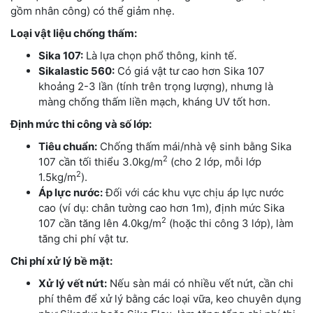
gồm nhân công) có thể giảm nhẹ.
Loại vật liệu chống thấm:
Sika 107:
Là lựa chọn phổ thông, kinh tế.
Sikalastic 560:
Có giá vật tư cao hơn Sika 107
khoảng 2-3 lần (tính trên trọng lượng), nhưng là
màng chống thấm liền mạch, kháng UV tốt hơn.
Định mức thi công và số lớp:
Tiêu chuẩn:
Chống thấm mái/nhà vệ sinh bằng Sika
2
107 cần tối thiểu 3.0kg/m
(cho 2 lớp, mỗi lớp
2
1.5kg/m
).
Áp lực nước:
Đối với các khu vực chịu áp lực nước
cao (ví dụ: chân tường cao hơn 1m), định mức Sika
2
107 cần tăng lên 4.0kg/m
(hoặc thi công 3 lớp), làm
tăng chi phí vật tư.
Chi phí xử lý bề mặt:
Xử lý vết nứt:
Nếu sàn mái có nhiều vết nứt, cần chi
phí thêm để xử lý bằng các loại vữa, keo chuyên dụng