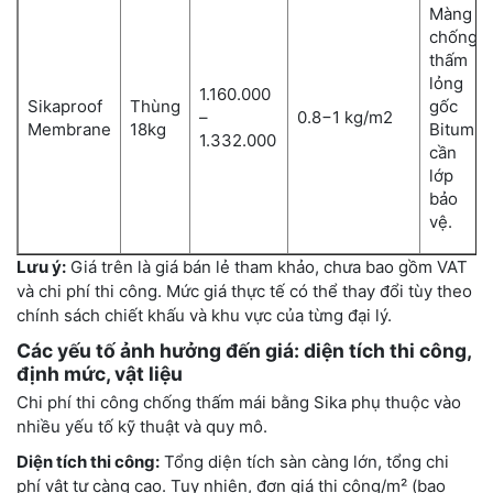
Màng
chống
thấm
lỏng
1.160.000
Sikaproof
Thùng
gốc
–
0.8−1 kg/m2
Membrane
18kg
Bitum,
1.332.000
cần
lớp
bảo
vệ.
Lưu ý:
Giá trên là giá bán lẻ tham khảo, chưa bao gồm VAT
và chi phí thi công. Mức giá thực tế có thể thay đổi tùy theo
chính sách chiết khấu và khu vực của từng đại lý.
Các yếu tố ảnh hưởng đến giá: diện tích thi công,
định mức, vật liệu
Chi phí thi công chống thấm mái bằng Sika phụ thuộc vào
nhiều yếu tố kỹ thuật và quy mô.
Diện tích thi công:
Tổng diện tích sàn càng lớn, tổng chi
phí vật tư càng cao. Tuy nhiên, đơn giá thi công/m² (bao