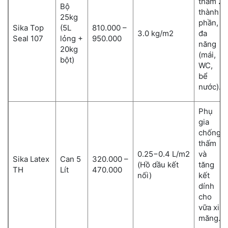
thấm 2
Bộ
thành
25kg
phần,
Sika Top
(5L
810.000 –
3.0 kg/m2
đa
Seal 107
lỏng +
950.000
năng
20kg
(mái,
bột)
WC,
bể
nước).
Phụ
gia
chống
thấm
0.25−0.4 L/m2
và
Sika Latex
Can 5
320.000 –
(Hồ dầu kết
tăng
TH
Lít
470.000
nối)
kết
dính
cho
vữa xi
măng.