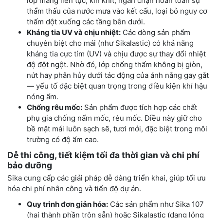
lớp màng liên tục, kín khít, ngăn chặn hoàn toàn sự
thẩm thấu của nước mưa vào kết cấu, loại bỏ nguy cơ
thấm dột xuống các tầng bên dưới.
Kháng tia UV và chịu nhiệt:
Các dòng sản phẩm
chuyên biệt cho mái (như Sikalastic) có khả năng
kháng tia cực tím (UV) và chịu được sự thay đổi nhiệt
độ đột ngột. Nhờ đó, lớp chống thấm không bị giòn,
nứt hay phân hủy dưới tác động của ánh nắng gay gắt
— yếu tố đặc biệt quan trọng trong điều kiện khí hậu
nóng ẩm.
Chống rêu mốc:
Sản phẩm được tích hợp các chất
phụ gia chống nấm mốc, rêu mốc. Điều này giữ cho
bề mặt mái luôn sạch sẽ, tươi mới, đặc biệt trong môi
trường có độ ẩm cao.
Dễ thi công, tiết kiệm tối đa thời gian và chi phí
bảo dưỡng
Sika cung cấp các giải pháp dễ dàng triển khai, giúp tối ưu
hóa chi phí nhân công và tiến độ dự án.
Quy trình đơn giản hóa:
Các sản phẩm như Sika 107
(hai thành phần trộn sẵn) hoặc Sikalastic (dạng lỏng