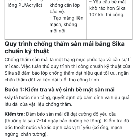
– Yêu cầu bề mặt
lỏng PU/Acrylic)
không cần lớp
khô ráo hơn Sika
bảo vệ.
107 khi thi công.
– Tạo màng liền
mạch, không
mối nối.
Quy trình chống thấm sàn mái bằng Sika
chuẩn kỹ thuật
Chống thấm sàn mái là một hạng mục phức tạp và cần sự tỉ
mỉ cao. Việc tuân thủ quy trình thi công chuẩn kỹ thuật của
Sika sẽ đảm bảo lớp chống thấm đạt hiệu quả tối ưu, ngăn
chặn thấm dột và kéo dài tuổi thọ công trình.
Bước 1: Kiểm tra và vệ sinh bề mặt sàn mái
Đây là bước nền tảng, quyết định độ bám dính và hiệu quả
lâu dài của vật liệu chống thấm.
Kiểm tra:
Đảm bảo sàn mái đã đạt cường độ yêu cầu
(thường là sau 7-14 ngày bảo dưỡng bê tông). Kiểm tra độ
dốc thoát nước và xác định các vị trí yếu (cổ ống, mạch
ngừng, chân tường).