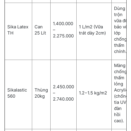
Dùng
trộn
vữa để
1.400.000
Sika Latex
Can
1 L/m2 (Vữa
bảo vệ
–
TH
25 Lít
trát dày 2cm)
lớp
2.275.000
chống
thấm
chính.
Màng
chống
thấm
lỏng
2.450.000
Sikalastic
Thùng
Acrylic
–
1.2−1.5 kg/m2
560
20kg
(chống
2.740.000
tia UV,
đàn
hồi
cao).