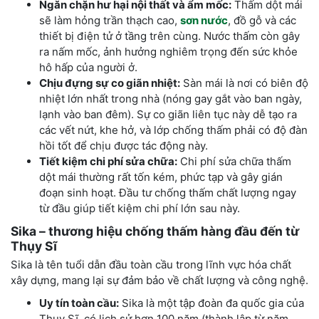
Ngăn chặn hư hại nội thất và ẩm mốc:
Thấm dột mái
sẽ làm hỏng trần thạch cao,
sơn nước
, đồ gỗ và các
thiết bị điện tử ở tầng trên cùng. Nước thấm còn gây
ra nấm mốc, ảnh hưởng nghiêm trọng đến sức khỏe
hô hấp của người ở.
Chịu đựng sự co giãn nhiệt:
Sàn mái là nơi có biên độ
nhiệt lớn nhất trong nhà (nóng gay gắt vào ban ngày,
lạnh vào ban đêm). Sự co giãn liên tục này dễ tạo ra
các vết nứt, khe hở, và lớp chống thấm phải có độ đàn
hồi tốt để chịu được tác động này.
Tiết kiệm chi phí sửa chữa:
Chi phí sửa chữa thấm
dột mái thường rất tốn kém, phức tạp và gây gián
đoạn sinh hoạt. Đầu tư chống thấm chất lượng ngay
từ đầu giúp tiết kiệm chi phí lớn sau này.
Sika – thương hiệu chống thấm hàng đầu đến từ
Thụy Sĩ
Sika là tên tuổi dẫn đầu toàn cầu trong lĩnh vực hóa chất
xây dựng, mang lại sự đảm bảo về chất lượng và công nghệ.
Uy tín toàn cầu:
Sika là một tập đoàn đa quốc gia của
Thụy Sĩ, có lịch sử hơn 100 năm (thành lập từ năm