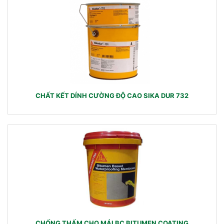
CHẤT KẾT DÍNH CƯỜNG ĐỘ CAO SIKA DUR 732
CHỐNG THẤM CHO MÁI BC BITUMEN COATING