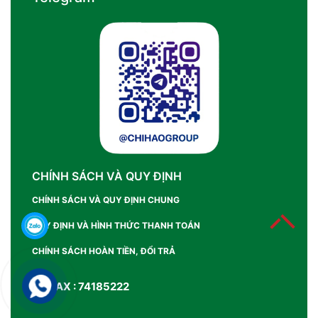
CHÍNH SÁCH VÀ QUY ĐỊNH
CHÍNH SÁCH VÀ QUY ĐỊNH CHUNG
QUY ĐỊNH VÀ HÌNH THỨC THANH TOÁN
CHÍNH SÁCH HOÀN TIỀN, ĐỔI TRẢ
SỐ FAX : 74185222