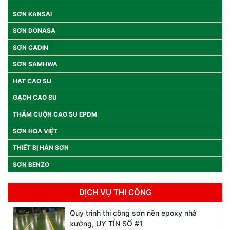
SƠN KANSAI
SƠN DONASA
SƠN CADIN
SƠN SAMHWA
HẠT CAO SU
GẠCH CAO SU
THẢM CUỘN CAO SU EPDM
SƠN HOA VIỆT
THIẾT BỊ HÀN SƠN
SƠN BENZO
DỊCH VỤ THI CÔNG
Quy trình thi công sơn nền epoxy nhà
xưởng, UY TÍN SỐ #1