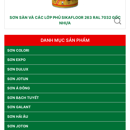
SƠN SÀN VÀ CÁC LỚP PHỦ SIKAFLOOR 263 RAL 7032 GỐC
NHỰA
DANH MỤC SẢN PHẨM
SƠN COLORI
SƠN EXPO
SƠN DULUX
SƠN JOTUN
SƠN Á ĐÔNG
SƠN BẠCH TUYẾT
SƠN GALANT
SƠN HẢI ÂU
SƠN JOTON