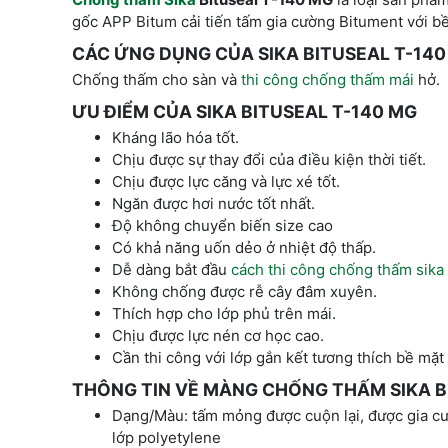
gốc APP Bitum cải tiến tấm gia cường Bitument với 
CÁC ỨNG DỤNG CỦA SIKA BITUSEAL T-140
Chống thấm cho sàn và
thi công chống thấm mái
hở.
ƯU ĐIỂM CỦA SIKA BITUSEAL T-140 MG
Kháng lão hóa tốt.
Chịu được sự thay đổi của điều kiện thời tiết.
Chịu được lực căng và lực xé tốt.
Ngăn được hơi nước tốt nhất.
Độ không chuyển biến size cao
Có khả năng uốn dẻo ở nhiệt độ thấp.
Dễ dàng bắt đầu
cách thi công chống thấm sika
Không chống được rễ cây đâm xuyên.
Thích hợp cho lớp phủ trên mái.
Chịu được lực nén cơ học cao.
Cần thi công với lớp gắn kết tương thích bề mặ
THÔNG TIN VỀ MÀNG CHỐNG THẤM SIKA
B
Dạng/Màu: tấm mỏng được cuộn lại, được gia cư
lớp polyetylene