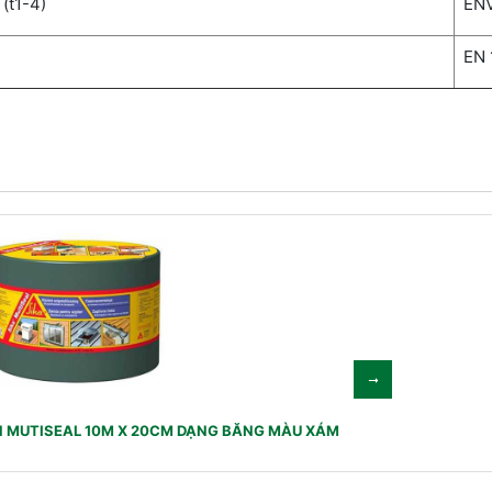
 (t1-4)
EN
EN 
N MUTISEAL 10M X 20CM DẠNG BĂNG MÀU XÁM