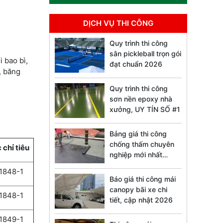
DỊCH VỤ THI CÔNG
Quy trình thi công
sân pickleball trọn gói
 bao bì,
đạt chuẩn 2026
, băng
Quy trình thi công
sơn nền epoxy nhà
xưởng, UY TÍN SỐ #1
Bảng giá thi công
chống thấm chuyên
 chỉ tiêu
nghiệp mới nhất
2026
1848-1
Báo giá thi công mái
canopy bãi xe chi
1848-1
tiết, cập nhật 2026
1849-1