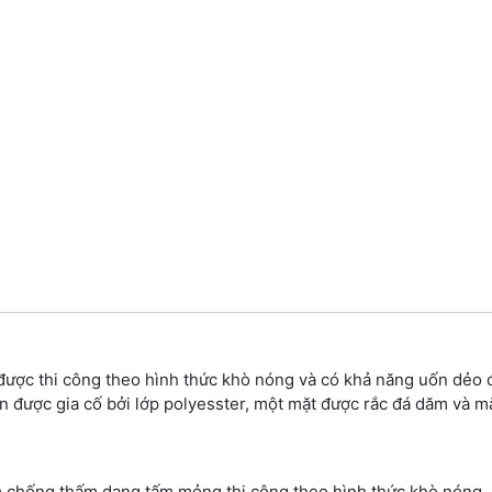
ợc thi công theo hình thức khò nóng và có khả năng uốn dẻo 
n được gia cố bởi lớp polyesster, một mặt được rắc đá dăm và mặ
m chống thấm dạng tấm mỏng thi công theo hình thức khò nóng