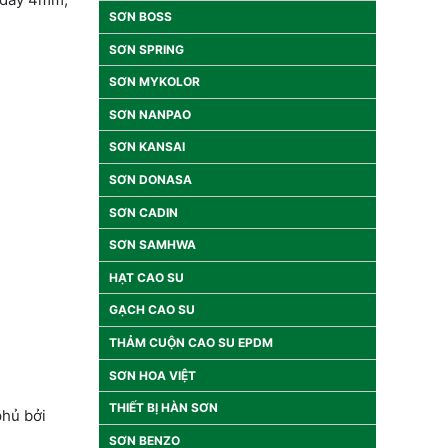
SƠN BOSS
SƠN SPRING
SƠN MYKOLOR
SƠN NANPAO
SƠN KANSAI
SƠN DONASA
SƠN CADIN
SƠN SAMHWA
HẠT CAO SU
GẠCH CAO SU
THẢM CUỘN CAO SU EPDM
SƠN HOA VIỆT
THIẾT BỊ HÀN SƠN
phủ bởi
SƠN BENZO