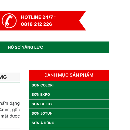
HOTLINE 24/7 :
0818 212 226
HỒ SƠ NĂNG LỰC
DANH MỤC SẢN PHẨM
 MG
SƠN COLORI
SƠN EXPO
thấm dạng
SƠN DULUX
 4mm, gốc
SƠN JOTUN
ề mặt được
SƠN Á ĐÔNG