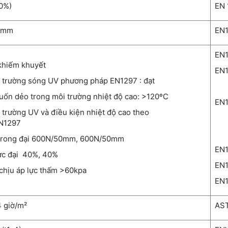
0%)
EN 
0mm
EN1
EN
khiếm khuyết
EN1
 trường sóng UV phương pháp EN1297 : đạt
uốn dẻo trong môi trường nhiệt độ cao: >120ºC
EN1
 trường UV và điều kiện nhiệt độ cao theo
N1297
 trong đại 600N/50mm, 600N/50mm
EN1
ực đại 40%, 40%
EN1
chịu áp lực thấm >60kpa
EN
 giờ/m²
AS