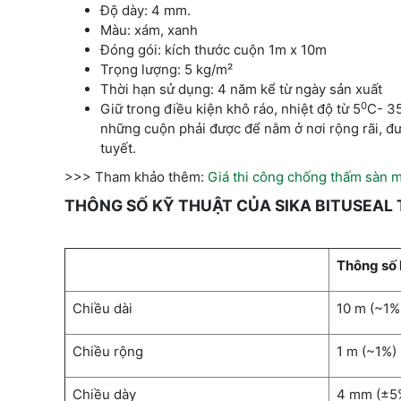
Độ dày: 4 mm.
Màu: xám, xanh
Đóng gói: kích thước cuộn 1m x 10m
Trọng lượng: 5 kg/m²
Thời hạn sử dụng: 4 năm kể từ ngày sản xuất
0
Giữ trong điều kiện khô ráo, nhiệt độ từ 5
C- 3
những cuộn phải được để nằm ở nơi rộng rãi, đượ
tuyết.
>>> Tham khảo thêm:
Giá thi công chống thấm sàn m
THÔNG SỐ KỸ THUẬT CỦA SIKA BITUSEAL 
Thông số 
Chiều dài
10 m (~1%
Chiều rộng
1 m (~1%)
Chiều dày
4 mm (±5