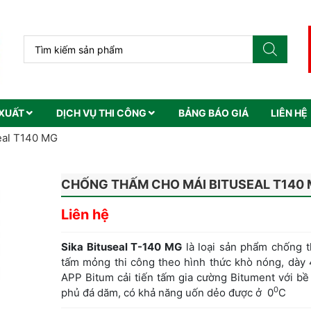
XUẤT
DỊCH VỤ THI CÔNG
BẢNG BÁO GIÁ
LIÊN HỆ
eal T140 MG
CHỐNG THẤM CHO MÁI BITUSEAL T140
Liên hệ
Sika Bituseal T-140 MG
là loại sản phẩm chống 
tấm mỏng thi công theo hình thức khò nóng, dày
APP Bitum cải tiến tấm gia cường Bitument với b
0
phủ đá dăm, có khả năng uốn dẻo được ở 0
C