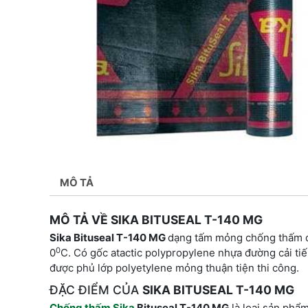
MÔ TẢ
MÔ TẢ VỀ SIKA BITUSEAL T-140 MG
Sika Bituseal T-140 MG
dạng tấm mỏng chống thấm đư
0
0
C. Có gốc atactic polypropylene nhựa đường cải tiế
được phủ lớp polyetylene mỏng thuận tiện thi công.
ĐẶC ĐIỂM CỦA
SIKA BITUSEAL T-140 MG
Chống thấm Sika
Bituseal T-140 MG
là loại sản phẩ