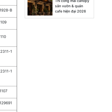
Thi công mái canopy
sân vườn & quán
1928-B
cafe hiện đại 2026
109
110
2311-1
2311-1
1107
129691