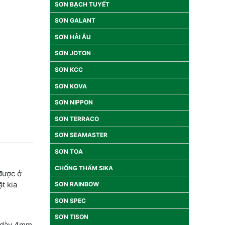
SƠN BẠCH TUYẾT
SƠN GALANT
SƠN HẢI ÂU
SƠN JOTON
SƠN KCC
SƠN KOVA
SƠN NIPPON
SƠN TERRACO
SƠN SEAMASTER
SƠN TOA
CHỐNG THẤM SIKA
được ở
t kia
SƠN RAINBOW
SƠN SPEC
SƠN TISON
, dày 4mm,