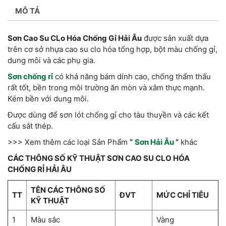
MÔ TẢ
Sơn Cao Su CLo Hóa Chống Gỉ Hải Âu
được sản xuất dựa
trên cơ sở nhựa cao su clo hóa tổng hợp, bột màu chống gỉ,
dung môi và các phụ gia.
Sơn chống rỉ
có khả năng bám dính cao, chống thẩm thấu
rất tốt, bền trong môi trường ăn mòn và xâm thực mạnh.
Kém bền với dung môi.
Được dùng để sơn lót chống gỉ cho tàu thuyền và các kết
cấu sắt thép.
>>> Xem thêm các loại Sản Phẩm
“
Sơn Hải Âu
”
khác
CÁC THÔNG SỐ KỸ THUẬT SƠN CAO SU CLO HÓA
CHỐNG RỈ HẢI ÂU
TÊN CÁC THÔNG SỐ
TT
ĐVT
MỨC CHỈ TIÊU
KỸ THUẬT
1
Màu sắc
Vàng