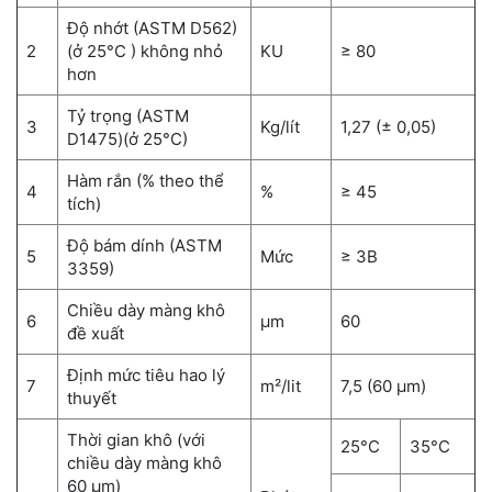
Độ nhớt (ASTM D562)
2
(ở 25°C ) không nhỏ
KU
≥ 80
hơn
Tỷ trọng (ASTM
3
Kg/lít
1,27 (± 0,05)
D1475)(ở 25°C)
Hàm rắn (% theo thể
4
%
≥ 45
tích)
Độ bám dính (ASTM
5
Mức
≥ 3B
3359)
Chiều dày màng khô
6
µm
60
đề xuất
Định mức tiêu hao lý
7
m²/lit
7,5 (60 µm)
thuyết
Thời gian khô (với
25°C
35°C
chiều dày màng khô
60 µm)