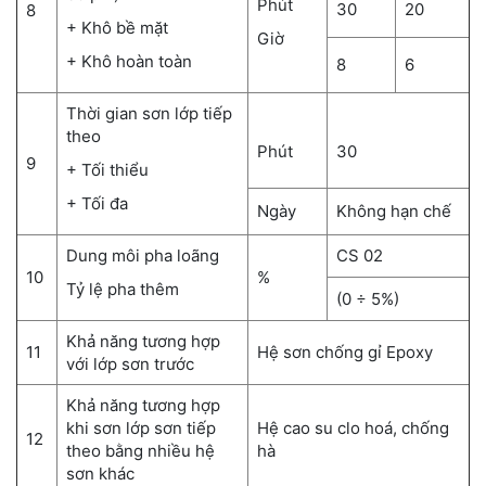
Phút
30
20
8
+ Khô bề mặt
Giờ
+ Khô hoàn toàn
8
6
Thời gian sơn lớp tiếp
theo
Phút
30
9
+ Tối thiểu
+ Tối đa
Ngày
Không hạn chế
Dung môi pha loãng
CS 02
10
%
Tỷ lệ pha thêm
(0 ÷ 5%)
Khả năng tương hợp
11
Hệ sơn chống gỉ Epoxy
với lớp sơn trước
Khả năng tương hợp
khi sơn lớp sơn tiếp
Hệ cao su clo hoá, chống
12
theo bằng nhiều hệ
hà
sơn khác