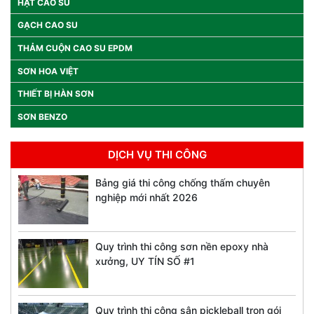
HẠT CAO SU
GẠCH CAO SU
THẢM CUỘN CAO SU EPDM
SƠN HOA VIỆT
THIẾT BỊ HÀN SƠN
SƠN BENZO
DỊCH VỤ THI CÔNG
Bảng giá thi công chống thấm chuyên
nghiệp mới nhất 2026
Quy trình thi công sơn nền epoxy nhà
xưởng, UY TÍN SỐ #1
Quy trình thi công sân pickleball trọn gói