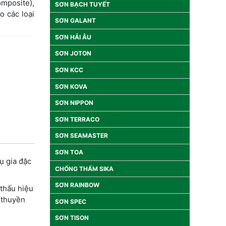
mposite),
SƠN BẠCH TUYẾT
o các loại
SƠN GALANT
SƠN HẢI ÂU
SƠN JOTON
SƠN KCC
SƠN KOVA
SƠN NIPPON
SƠN TERRACO
SƠN SEAMASTER
SƠN TOA
ụ gia đặc
CHỐNG THẤM SIKA
SƠN RAINBOW
thấu hiệu
 thuyền
SƠN SPEC
SƠN TISON