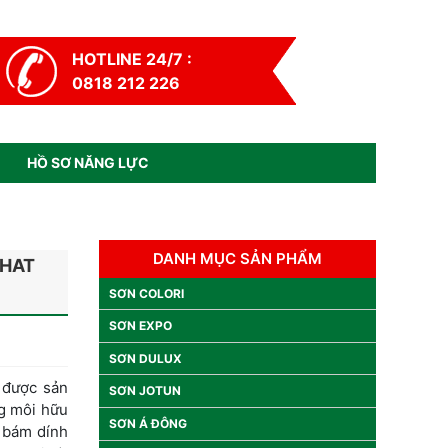
HOTLINE 24/7 :
0818 212 226
HỒ SƠ NĂNG LỰC
DANH MỤC SẢN PHẨM
PHAT
SƠN COLORI
SƠN EXPO
SƠN DULUX
được sản
SƠN JOTUN
ng môi hữu
SƠN Á ĐÔNG
ộ bám dính