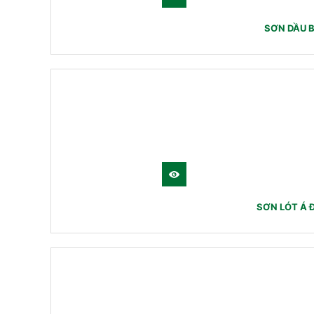
SƠN DẦU B
SƠN LÓT Á 