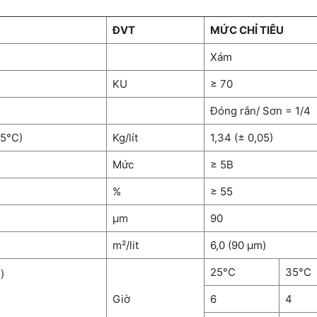
ĐVT
MỨC CHỈ TIÊU
Xám
KU
≥ 70
Đóng rắn/ Sơn = 1/4
25°C)
Kg/lít
1,34 (± 0,05)
Mức
≥ 5B
%
≥ 55
µm
90
m²/lit
6,0 (90 µm)
25°C
35°C
)
Giờ
6
4