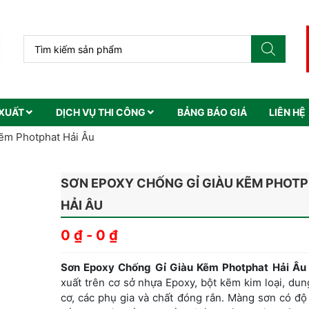
XUẤT
DỊCH VỤ THI CÔNG
BẢNG BÁO GIÁ
LIÊN HỆ
ẽm Photphat Hải Âu
SƠN EPOXY CHỐNG GỈ GIÀU KẼM PHOT
HẢI ÂU
0
₫
-
0
₫
Sơn Epoxy Chống Gỉ Giàu Kẽm Photphat Hải Âu
xuất trên cơ sở nhựa Epoxy, bột kẽm kim loại, du
cơ, các phụ gia và chất đóng rắn. Màng sơn có đ