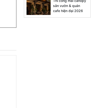
Thi công mái canopy
sân vườn & quán
cafe hiện đại 2026