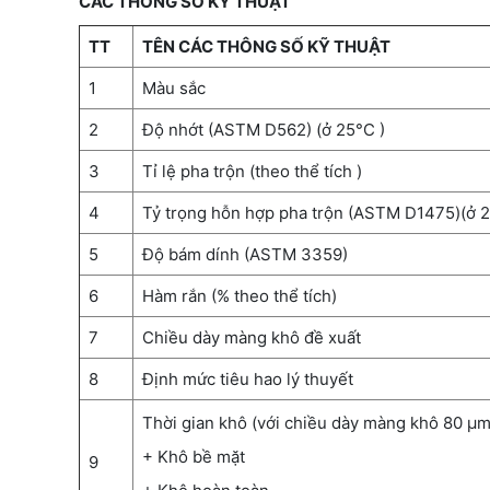
CÁC THÔNG SỐ KỸ THUẬT
TT
TÊN CÁC THÔNG SỐ KỸ THUẬT
1
Màu sắc
2
Độ nhớt (ASTM D562) (ở 25°C )
3
Tỉ lệ pha trộn (theo thể tích )
4
Tỷ trọng hỗn hợp pha trộn (ASTM D1475)(ở 
5
Độ bám dính (ASTM 3359)
6
Hàm rắn (% theo thể tích)
7
Chiều dày màng khô đề xuất
8
Định mức tiêu hao lý thuyết
Thời gian khô (với chiều dày màng khô 80 µm
+ Khô bề mặt
9