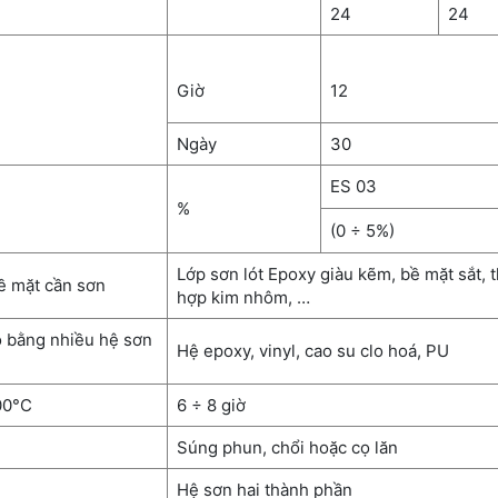
24
24
Giờ
12
Ngày
30
ES 03
%
(0 ÷ 5%)
Lớp sơn lót Epoxy giàu kẽm, bề mặt sắt, 
ề mặt cần sơn
hợp kim nhôm, …
o bằng nhiều hệ sơn
Hệ epoxy, vinyl, cao su clo hoá, PU
300°C
6 ÷ 8 giờ
Súng phun, chổi hoặc cọ lăn
Hệ sơn hai thành phần