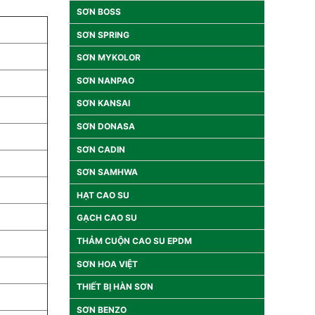
SƠN BOSS
SƠN SPRING
SƠN MYKOLOR
SƠN NANPAO
SƠN KANSAI
SƠN DONASA
SƠN CADIN
SƠN SAMHWA
HẠT CAO SU
GẠCH CAO SU
THẢM CUỘN CAO SU EPDM
SƠN HOA VIỆT
THIẾT BỊ HÀN SƠN
SƠN BENZO