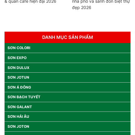
& quán cafe hiện đại 2026
nhà phố và sảnh đón biệt thự
đẹp 2026
DANH MỤC SẢN PHẨM
SƠN COLORI
SƠN EXPO
SƠN DULUX
SƠN JOTUN
SƠN Á ĐÔNG
SƠN BẠCH TUYẾT
SƠN GALANT
SƠN HẢI ÂU
SƠN JOTON