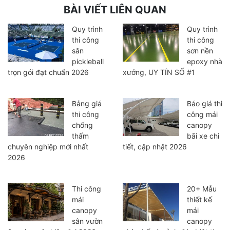
BÀI VIẾT LIÊN QUAN
Quy trình
Quy trình
thi công
thi công
sân
sơn nền
pickleball
epoxy nhà
trọn gói đạt chuẩn 2026
xưởng, UY TÍN SỐ #1
Bảng giá
Báo giá thi
thi công
công mái
chống
canopy
thấm
bãi xe chi
chuyên nghiệp mới nhất
tiết, cập nhật 2026
2026
Thi công
20+ Mẫu
mái
thiết kế
canopy
mái
sân vườn
canopy