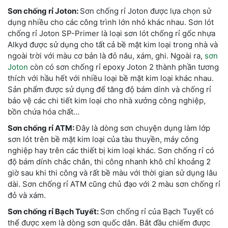
Sơn chống rỉ Joton:
Sơn chống rỉ Joton được lựa chọn sử
dụng nhiều cho các công trình lớn nhỏ khác nhau. Sơn lót
chống rỉ Joton SP-Primer là loại sơn lót chống rỉ gốc nhựa
Alkyd được sử dụng cho tất cả bề mặt kim loại trong nhà và
ngoài trời với màu cơ bản là đỏ nâu, xám, ghi. Ngoài ra,
sơn
Joton
còn có sơn chống rỉ epoxy Joton 2 thành phần tương
thích với hầu hết với nhiều loại bề mặt kim loại khác nhau.
Sản phẩm được sử dụng để tăng độ bám dính và chống rỉ
bảo vệ các chi tiết kim loại cho nhà xưởng công nghiệp,
bồn chứa hóa chất…
Sơn chống rỉ ATM:
Đây là dòng sơn chuyện dụng làm lớp
sơn lót trên bề mặt kim loại của tàu thuyền, máy công
nghiệp hay trên các thiết bị kim loại khác. Sơn chống rỉ có
độ bám dính chắc chắn, thi công nhanh khô chỉ khoảng 2
giờ sau khi thi công và rất bề màu với thời gian sử dụng lâu
dài. Sơn chống rỉ ATM cũng chủ đạo với 2 màu sơn chống rỉ
đỏ và xám.
Sơn chống rỉ Bạch Tuyết:
Sơn chống rỉ của Bạch Tuyết có
thể được xem là dòng sơn quốc dân. Bắt đầu chiếm được