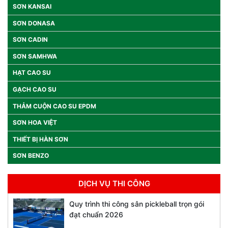
SƠN KANSAI
SƠN DONASA
SƠN CADIN
SƠN SAMHWA
HẠT CAO SU
GẠCH CAO SU
THẢM CUỘN CAO SU EPDM
SƠN HOA VIỆT
THIẾT BỊ HÀN SƠN
SƠN BENZO
DỊCH VỤ THI CÔNG
Quy trình thi công sân pickleball trọn gói
đạt chuẩn 2026