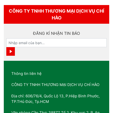
CÔNG TY TNHH THƯƠNG MẠI DỊCH VỤ CHÍ
HÀO
ĐĂNG KÍ NHẬN TIN BÁO
Thông tin liên hệ
CÔNG TY TNHH THƯƠNG MẠI DỊCH VỤ CHÍ HÀO
Địa chỉ: 606/76/4, Quốc Lộ 13, P.Hiệp Bình Phước,
TP.THủ Đức, Tp.HCM
Văn phòng Cần Thơ: 388Z7 Tổ 2, Khu vực 2, P. An