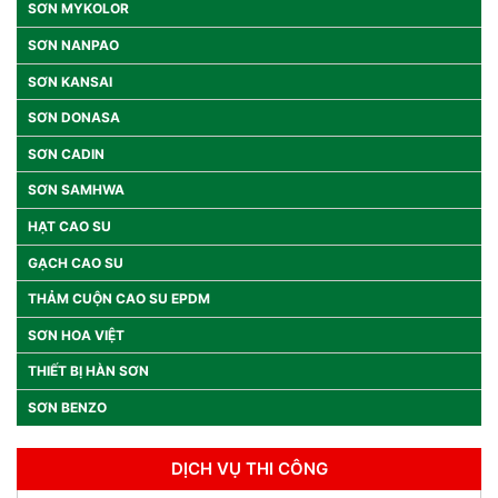
SƠN MYKOLOR
SƠN NANPAO
SƠN KANSAI
SƠN DONASA
SƠN CADIN
SƠN SAMHWA
HẠT CAO SU
GẠCH CAO SU
THẢM CUỘN CAO SU EPDM
SƠN HOA VIỆT
THIẾT BỊ HÀN SƠN
SƠN BENZO
DỊCH VỤ THI CÔNG