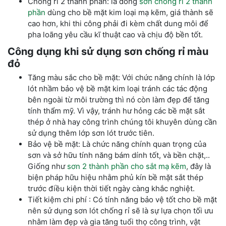
Chống rỉ 2 thành phần: là dòng
sơn chống rỉ 2 thành
phần
dùng cho bề mặt kim loại mạ kẽm, giá thành sẽ
cao hơn, khi thi công phải đi kèm chất dung môi để
pha loãng yêu cầu kĩ thuật cao và chịu độ bền tốt.
Công dụng khi sử dụng sơn chống rỉ màu
đỏ
Tăng màu sắc cho bề mặt: Với chức năng chính là lớp
lót nhầm bảo vệ bề mặt kim loại tránh các tác động
bên ngoài từ môi trường thì nó còn làm đẹp để tăng
tính thẩm mỹ. Vì vậy, tránh hư hỏng các bề mặt sắt
thép ở nhà hay công trình chúng tôi khuyên dùng cần
sử dụng thêm lớp sơn lót trước tiên.
Bảo vệ bề mặt: Là chức năng chính quan trọng của
sơn và sở hữu tính năng bám dính tốt, và bền chặt,..
Giống như
sơn 2 thành phần cho sắt mạ kẽm
, đây là
biện pháp hữu hiệu nhằm phủ kín bề mặt sắt thép
trước điều kiện thời tiết ngày càng khắc nghiệt.
Tiết kiệm chi phí : Có tính năng bảo vệ tốt cho bề mặt
nên sử dụng sơn lót chống rỉ sẽ là sự lựa chọn tối ưu
nhằm làm đẹp và gia tăng tuổi thọ công trình, vật