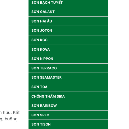
SƠN BẠCH TUYẾT
SƠN GALANT
SƠN HẢI ÂU
SƠN JOTON
SƠN KCC
SƠN KOVA
SƠN NIPPON
SƠN TERRACO
SƠN SEAMASTER
SƠN TOA
CHỐNG THẤM SIKA
SƠN RAINBOW
n hữu. Kết
SƠN SPEC
ng, buồng
SƠN TISON