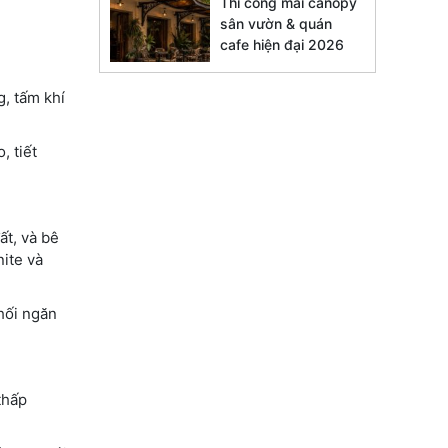
Thi công mái canopy
sân vườn & quán
cafe hiện đại 2026
g, tấm khí
, tiết
ất, và bê
ite và
phối ngăn
thấp