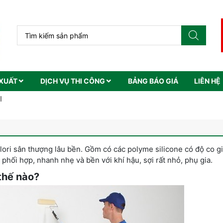
XUẤT
DỊCH VỤ THI CÔNG
BẢNG BÁO GIÁ
LIÊN HỆ
I
ori sân thượng lâu bền. Gồm có các polyme silicone có độ co g
 phối hợp, nhanh nhẹ và bền với khí hậu, sợi rất nhỏ, phụ gia.
thế nào?