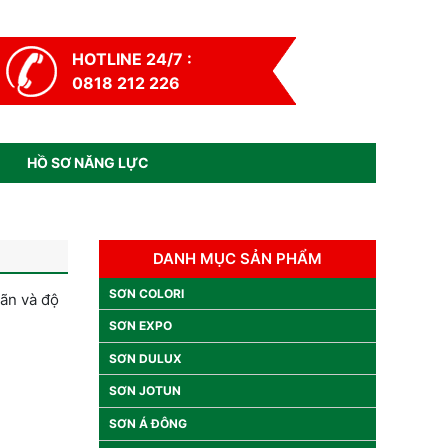
HOTLINE 24/7 :
0818 212 226
HỒ SƠ NĂNG LỰC
DANH MỤC SẢN PHẨM
SƠN COLORI
iãn và độ
SƠN EXPO
SƠN DULUX
SƠN JOTUN
SƠN Á ĐÔNG