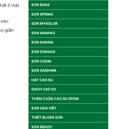
SƠN BOSS
hất ở Việt
SƠN SPRING
 sau:
SƠN MYKOLOR
co giãn
SƠN NANPAO
SƠN KANSAI
SƠN DONASA
SƠN CADIN
SƠN SAMHWA
HẠT CAO SU
GẠCH CAO SU
THẢM CUỘN CAO SU EPDM
SƠN HOA VIỆT
THIẾT BỊ HÀN SƠN
SƠN BENZO