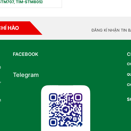
STM707, TÍM-STM805)
CHÍ HÀO
ĐĂNG KÍ NHẬN TIN 
FACEBOOK
C
C
O
Telegram
Q
,
CH
S
n