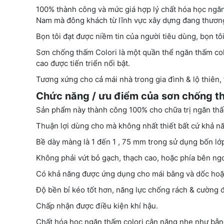
100% thành công và mức giá hợp lý chất hóa học ngăn 
Nam mà đông khách từ lĩnh vực xây dựng đang thương 
Bọn tôi đạt được niềm tin của người tiêu dùng, bọn tô
Sơn chống thấm Colori là một quần thể ngăn thấm col
cao được tiến triển nổi bật.
Tương xứng cho cả mái nhà trong gia đình & lộ thiên,
Chức năng / ưu điểm của sơn chống th
Sản phẩm này thành công 100% cho chữa trị ngăn th
Thuận lợi dùng cho mà không nhất thiết bất cứ khả nă
Bề dày màng là 1 đến 1 , 75 mm trong sử dụng bốn lớ
Không phải vứt bỏ gạch, thạch cao, hoặc phía bên ng
Có khả năng được ứng dụng cho mái bằng và dốc hoặ
Độ bền bỉ kéo tốt hơn, năng lực chống rách & cường đ
Chấp nhận được điều kiện khí hậu.
Chất hóa học ngăn thấm colori cân nặng nhẹ như bẫn