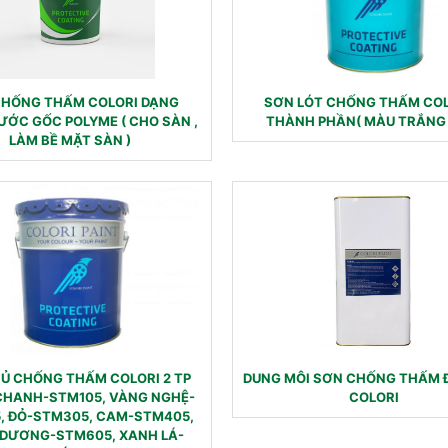
CHỐNG THẤM COLORI DẠNG
SƠN LÓT CHỐNG THẤM COL
ỚC GỐC POLYME ( CHO SÀN ,
THÀNH PHẦN( MÀU TRẮNG
LÀM BỀ MẶT SÀN )
Ủ CHỐNG THẤM COLORI 2 TP
DUNG MÔI SƠN CHỐNG THẤM 
CHANH-STM105, VÀNG NGHỆ-
COLORI
, ĐỎ-STM305, CAM-STM405,
DƯƠNG-STM605, XANH LÁ-