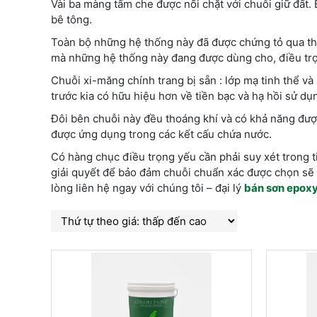
Vài ba màng tấm che được nối chặt với chuỗi giữ đất.
bê tông.
Toàn bộ những hệ thống này đã được chứng tỏ qua thờ
mà những hệ thống này đang được dùng cho, điều trọn
Chuỗi xi-măng chính trang bị sẵn : lớp mạ tinh thể v
trước kia có hữu hiệu hơn về tiền bạc và hạ hồi sử dụn
Đôi bên chuỗi này đều thoáng khí và có khả năng đượ
được ứng dụng trong các kết cấu chứa nước.
Có hàng chục điều trọng yếu cần phải suy xét trong 
giải quyết để bảo đảm chuỗi chuẩn xác được chọn sẽ 
lòng liên hệ ngay với chúng tôi – đại lý
bán sơn epox