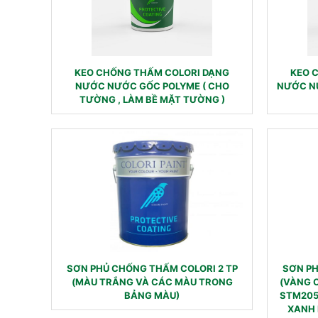
KEO CHỐNG THẤM COLORI DẠNG
KEO 
NƯỚC NƯỚC GỐC POLYME ( CHO
NƯỚC NƯ
TƯỜNG , LÀM BỀ MẶT TƯỜNG )
SƠN PHỦ CHỐNG THẤM COLORI 2 TP
SƠN PH
(MÀU TRẮNG VÀ CÁC MÀU TRONG
(VÀNG 
BẢNG MÀU)
STM205
XANH 