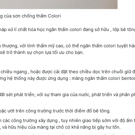
g của sơn chống thấm Colori
háp xử lí chất hóa học ngăn thấm colori đang sở hữu , lớp bê tôn
thượng, với tính thẩm mỹ cao, có thể ngăn thấm colori tuyệt hảo
sẽ trở thành sự chọn lựa tối ưu cho bạn.
hiều ngang , hoặc được cài đặt theo chiều dọc trên chuỗi giữ đ
ững hệ thống này được ứng dụng : màng ngăn thấm colori benton
ất sét phát triển, với sự tham gia của nước, phát triển và phân 
ặc ướt trên công trường trước thời điểm đổ bê tông.
 các công trường xây dựng , tuy nhiên giao tiếp sớm với độ ẩm 
, và hữu hiệu của màng tại chỗ có khả năng bị gây hư tổn.