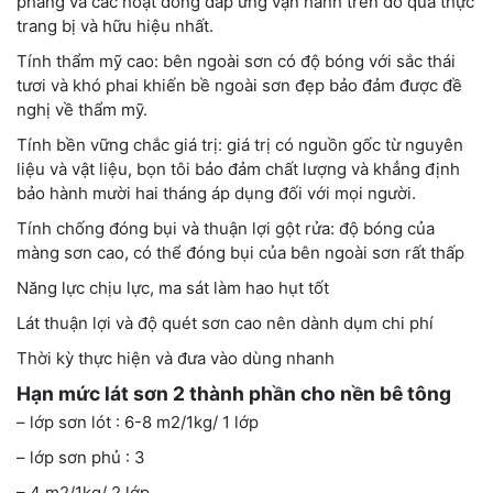
phẳng và các hoạt đông đáp ứng vận hành trên đó quả thực
trang bị và hữu hiệu nhất.
Tính thẩm mỹ cao: bên ngoài sơn có độ bóng với sắc thái
tươi và khó phai khiến bề ngoài sơn đẹp bảo đảm được đề
nghị về thẩm mỹ.
Tính bền vững chắc giá trị: giá trị có nguồn gốc từ nguyên
liệu và vật liệu, bọn tôi bảo đảm chất lượng và khẳng định
bảo hành mười hai tháng áp dụng đối với mọi người.
Tính chống đóng bụi và thuận lợi gột rửa: độ bóng của
màng sơn cao, có thể đóng bụi của bên ngoài sơn rất thấp
Năng lực chịu lực, ma sát làm hao hụt tốt
Lát thuận lợi và độ quét sơn cao nên dành dụm chi phí
Thời kỳ thực hiện và đưa vào dùng nhanh
Hạn mức lát sơn 2 thành phần cho nền bê tông
– lớp sơn lót : 6-8 m2/1kg/ 1 lớp
– lớp sơn phủ : 3
– 4 m2/1kg/ 2 lớp