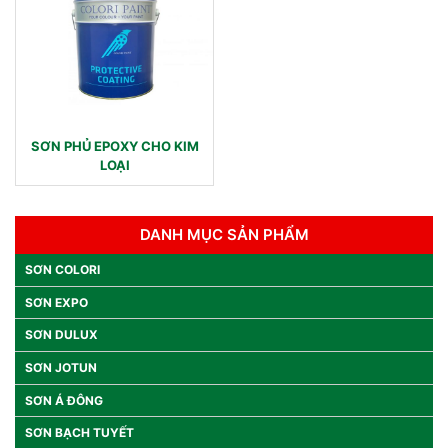
SƠN PHỦ EPOXY CHO KIM
LOẠI
DANH MỤC SẢN PHẨM
SƠN COLORI
SƠN EXPO
SƠN DULUX
SƠN JOTUN
SƠN Á ĐÔNG
SƠN BẠCH TUYẾT