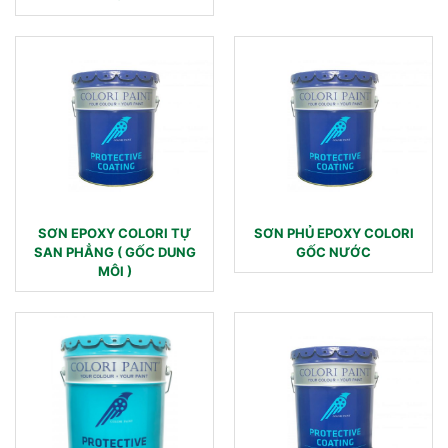
SƠN EPOXY COLORI TỰ
SƠN PHỦ EPOXY COLORI
SAN PHẲNG ( GỐC DUNG
GỐC NƯỚC
MÔI )