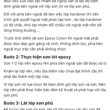
Mục tiêu của việc tạo nhám bề ngoài sàn là tạo độ bám
dính giữa bên ngoài với lớp sơn lót và lớp sơn phủ.
Đối với phía bên ngoài đã làm việc lớp hardener thì tiến
trình giải quyết ngoài mặt phức tạp hơn , do lớp hardener
có độ chắc, khó tạo nhám đối chiếu với ngoài mặt nền bê
tông thông thường …
Trước thời điểm lát sơn Epoxy Colori thì ngoài mặt phải
được dọn dẹp gọn gàng vệ sinh, không dính bụi, phía bên
ngoài trục trặc cần phải không chọn.
Bước 2: Thực hiện sơn lót epoxy
Sơn 1-2 lớp nền epoxy lên phía bên ngoài sàn đã được xử lý
Khám lại lớp nền, nếu địa điểm nào chưa đạt thỉnh cầu thì
phải lăn thêm một lớp nữa.
Vì lớp sơn lót lựa chọn độ bám dính giữ lớp sơn và sàn. Nên
lớp nền phải thực hiện bảo đảm kỹ thuật và phải hợp với lớp
sơn phủ
Bước 3: Lát lớp sơn phủ
Kể từ lúc lớp sơn lót khô, lăn 01 lớp epoxy rắc lên sàn đã