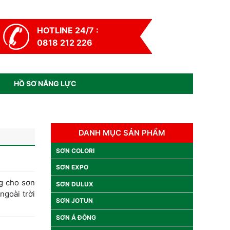
HOTLINE 24/7 :
0818 212 226
HỒ SƠ NĂNG LỰC
DANH MỤC SẢN PHẨM
SƠN COLORI
SƠN EXPO
g cho sơn
SƠN DULUX
ngoài trời
SƠN JOTUN
SƠN Á ĐÔNG