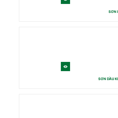
SƠN 
SƠN DẦU K