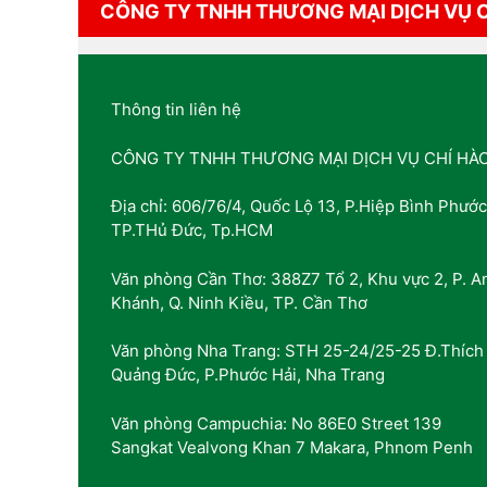
CÔNG TY TNHH THƯƠNG MẠI DỊCH VỤ 
Thông tin liên hệ
CÔNG TY TNHH THƯƠNG MẠI DỊCH VỤ CHÍ HÀ
Địa chỉ: 606/76/4, Quốc Lộ 13, P.Hiệp Bình Phước
TP.THủ Đức, Tp.HCM
Văn phòng Cần Thơ: 388Z7 Tổ 2, Khu vực 2, P. A
Khánh, Q. Ninh Kiều, TP. Cần Thơ
Văn phòng Nha Trang: STH 25-24/25-25 Đ.Thích
Quảng Đức, P.Phước Hải, Nha Trang
Văn phòng Campuchia: No 86E0 Street 139
Sangkat Vealvong Khan 7 Makara, Phnom Penh