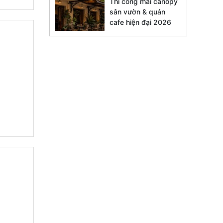
Thi công mái canopy
sân vườn & quán
cafe hiện đại 2026