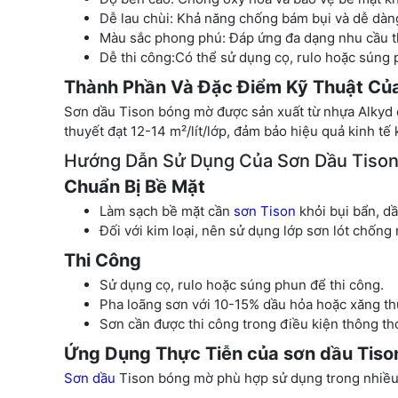
Dễ lau chùi: Khả năng chống bám bụi và dễ dàng
Màu sắc phong phú: Đáp ứng đa dạng nhu cầu 
Dễ thi công:Có thể sử dụng cọ, rulo hoặc súng p
Thành Phần Và Đặc Điểm Kỹ Thuật Củ
Sơn dầu Tison bóng mờ được sản xuất từ nhựa Alkyd c
thuyết đạt 12-14 m²/lít/lớp, đảm bảo hiệu quả kinh tế 
Hướng Dẫn Sử Dụng Của Sơn Dầu Tiso
Chuẩn Bị Bề Mặt
Làm sạch bề mặt cần
sơn Tison
khỏi bụi bẩn, d
Đối với kim loại, nên sử dụng lớp sơn lót chống 
Thi Công
Sử dụng cọ, rulo hoặc súng phun để thi công.
Pha loãng sơn với 10-15% dầu hỏa hoặc xăng th
Sơn cần được thi công trong điều kiện thông 
Ứng Dụng Thực Tiễn của sơn dầu Tiso
Sơn dầu
Tison bóng mờ phù hợp sử dụng trong nhiều