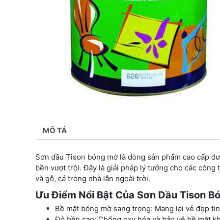
MÔ TẢ
Sơn dầu Tison bóng mờ là dòng sản phẩm cao cấp đượ
bền vượt trội. Đây là giải pháp lý tưởng cho các công
và gỗ, cả trong nhà lẫn ngoài trời.
Ưu Điểm Nổi Bật Của Sơn Dầu Tison B
Bề mặt bóng mờ sang trọng: Mang lại vẻ đẹp tin
Độ bền cao: Chống oxy hóa và bảo vệ bề mặt kh