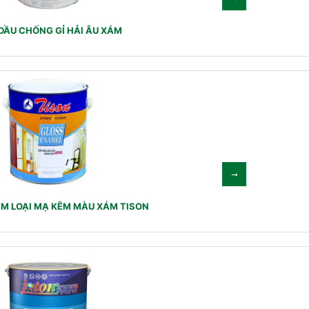
DẦU CHỐNG GỈ HẢI ÂU XÁM
IM LOẠI MẠ KẼM MÀU XÁM TISON