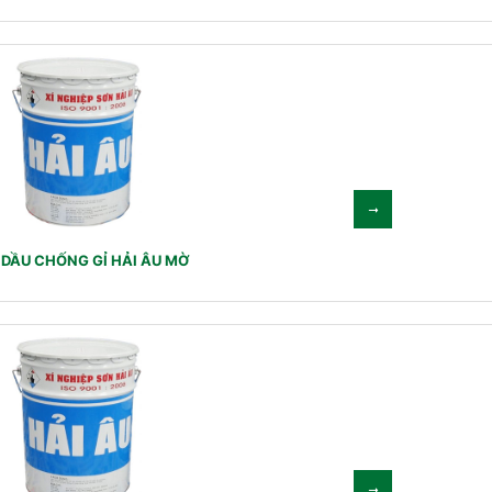
DẦU CHỐNG GỈ HẢI ÂU MỜ