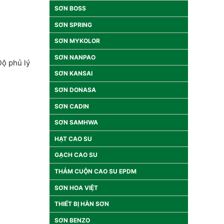
SƠN BOSS
SƠN SPRING
SƠN MYKOLOR
SƠN NANPAO
Độ phủ lý
SƠN KANSAI
SƠN DONASA
SƠN CADIN
SƠN SAMHWA
HẠT CAO SU
GẠCH CAO SU
THẢM CUỘN CAO SU EPDM
SƠN HOA VIỆT
THIẾT BỊ HÀN SƠN
SƠN BENZO