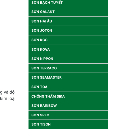
SƠN BẠCH TUYẾT
SƠN GALANT
SƠN HẢI ÂU
SƠN JOTON
SƠN KCC
SƠN KOVA
SƠN NIPPON
SƠN TERRACO
SƠN SEAMASTER
SƠN TOA
g và độ
CHỐNG THẤM SIKA
kim loại
SƠN RAINBOW
SƠN SPEC
.
SƠN TISON