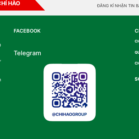
CHÍ HÀO
ĐĂNG KÍ NHẬN TIN 
FACEBOOK
C
C
O
Telegram
Q
,
CH
S
n