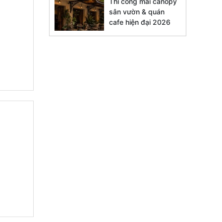
Thi công mái canopy
sân vườn & quán
cafe hiện đại 2026