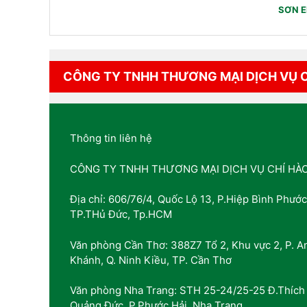
SƠN E
CÔNG TY TNHH THƯƠNG MẠI DỊCH VỤ 
Thông tin liên hệ
CÔNG TY TNHH THƯƠNG MẠI DỊCH VỤ CHÍ HÀ
Địa chỉ: 606/76/4, Quốc Lộ 13, P.Hiệp Bình Phước
TP.THủ Đức, Tp.HCM
Văn phòng Cần Thơ: 388Z7 Tổ 2, Khu vực 2, P. A
Khánh, Q. Ninh Kiều, TP. Cần Thơ
Văn phòng Nha Trang: STH 25-24/25-25 Đ.Thích
Quảng Đức, P.Phước Hải, Nha Trang