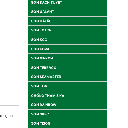
SƠN BẠCH TUYẾT
SƠN GALANT
SƠN HẢI ÂU
SƠN JOTON
SƠN KCC
SƠN KOVA
SƠN NIPPON
SƠN TERRACO
SƠN SEAMASTER
SƠN TOA
CHỐNG THẤM SIKA
SƠN RAINBOW
SƠN SPEC
mòn, có
SƠN TISON