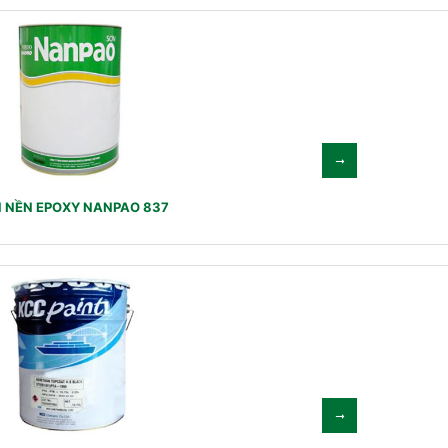
 NỀN EPOXY NANPAO 837