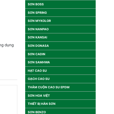
SƠN BOSS
SƠN SPRING
SƠN MYKOLOR
SƠN NANPAO
SƠN KANSAI
Ứng dụng
SƠN DONASA
SƠN CADIN
SƠN SAMHWA
HẠT CAO SU
GẠCH CAO SU
THẢM CUỘN CAO SU EPDM
SƠN HOA VIỆT
THIẾT BỊ HÀN SƠN
SƠN BENZO