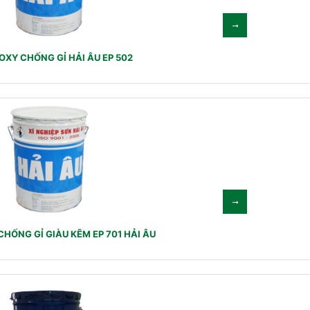
OXY CHỐNG GỈ HẢI ÂU EP 502
HỐNG GỈ GIÀU KẼM EP 701 HẢI ÂU