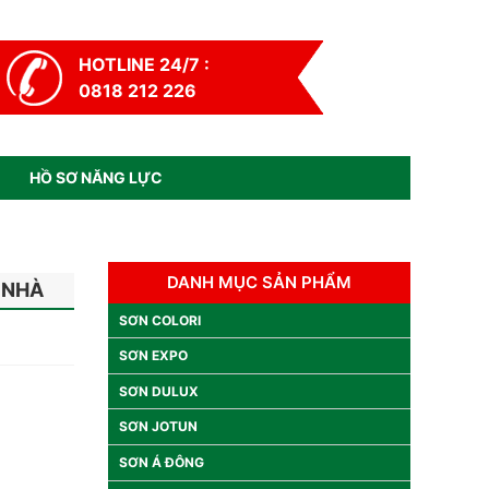
HOTLINE 24/7 :
0818 212 226
HỒ SƠ NĂNG LỰC
DANH MỤC SẢN PHẨM
 NHÀ
SƠN COLORI
SƠN EXPO
SƠN DULUX
SƠN JOTUN
SƠN Á ĐÔNG