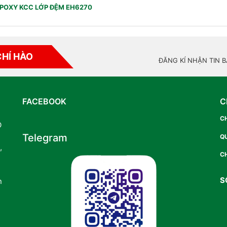
POXY KCC LỚP ĐỆM EH6270
CHÍ HÀO
ĐĂNG KÍ NHẬN TIN 
FACEBOOK
C
C
O
Telegram
Q
,
CH
S
n