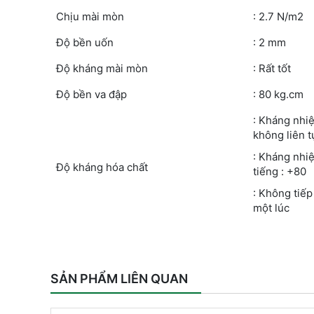
Chịu mài mòn
: 2.7 N/m2
Độ bền uốn
: 2 mm
Độ kháng mài mòn
: Rất tốt
Độ bền va đập
: 80 kg.cm
: Kháng nhiệ
không liên t
: Kháng nhiệ
Độ kháng hóa chất
tiếng : +80
: Không tiế
một lúc
SẢN PHẨM LIÊN QUAN