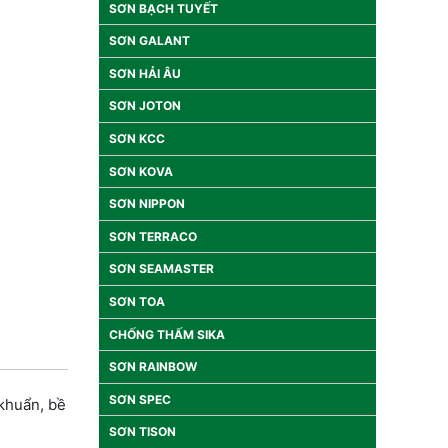
SƠN BẠCH TUYẾT
SƠN GALANT
SƠN HẢI ÂU
SƠN JOTON
SƠN KCC
SƠN KOVA
SƠN NIPPON
SƠN TERRACO
SƠN SEAMASTER
SƠN TOA
CHỐNG THẤM SIKA
SƠN RAINBOW
SƠN SPEC
khuẩn, bề
SƠN TISON