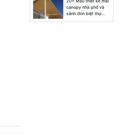
20+ Mẫu thiết kế mái
canopy nhà phố và
sảnh đón biệt thự
đẹp 2026