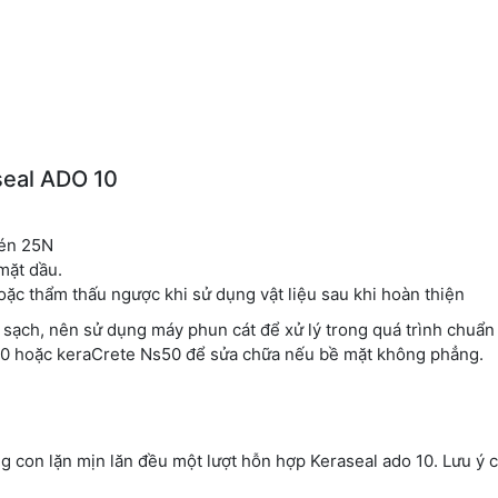
seal ADO 10
nén 25N
mặt dầu.
ặc thẩm thấu ngược khi sử dụng vật liệu sau khi hoàn thiện
ạch, nên sử dụng máy phun cát để xử lý trong quá trình chuẩn 
120 hoặc keraCrete Ns50 để sửa chữa nếu bề mặt không phẳng.
ng con lặn mịn lăn đều một lượt hỗn hợp Keraseal ado 10. Lưu ý c