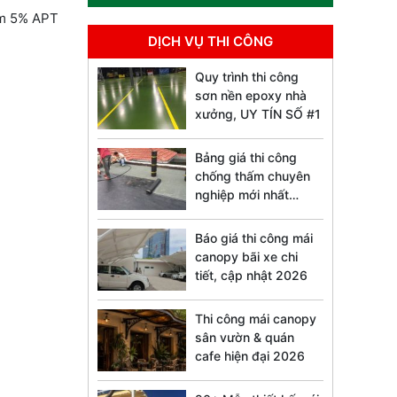
hêm 5% APT
DỊCH VỤ THI CÔNG
Quy trình thi công
sơn nền epoxy nhà
xưởng, UY TÍN SỐ #1
Bảng giá thi công
chống thấm chuyên
nghiệp mới nhất
2026
Báo giá thi công mái
canopy bãi xe chi
tiết, cập nhật 2026
Thi công mái canopy
sân vườn & quán
cafe hiện đại 2026