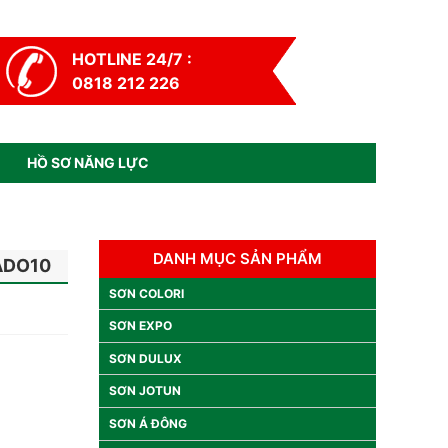
HOTLINE 24/7 :
0818 212 226
HỒ SƠ NĂNG LỰC
DANH MỤC SẢN PHẨM
ADO10
SƠN COLORI
SƠN EXPO
SƠN DULUX
SƠN JOTUN
SƠN Á ĐÔNG