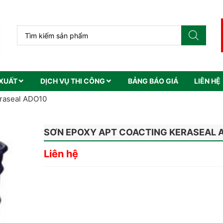
XUẤT
DỊCH VỤ THI CÔNG
BẢNG BÁO GIÁ
LIÊN HỆ
raseal ADO10
SƠN EPOXY APT COACTING KERASEAL 
Liên hệ