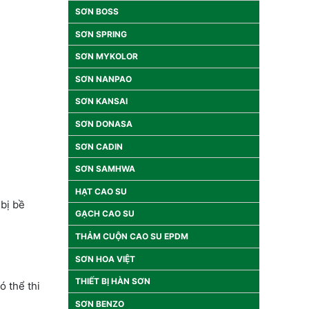
SƠN BOSS
SƠN SPRING
SƠN MYKOLOR
SƠN NANPAO
SƠN KANSAI
SƠN DONASA
SƠN CADIN
SƠN SAMHWA
HẠT CAO SU
bị bề
GẠCH CAO SU
THẢM CUỘN CAO SU EPDM
SƠN HOA VIỆT
THIẾT BỊ HÀN SƠN
ó thể thi
SƠN BENZO