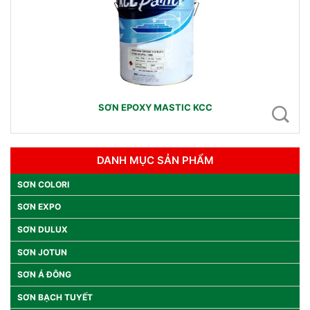
SƠN EPOXY MASTIC KCC
DANH MỤC SẢN PHẨM
SƠN COLORI
SƠN EXPO
SƠN DULUX
SƠN JOTUN
SƠN Á ĐÔNG
SƠN BẠCH TUYẾT