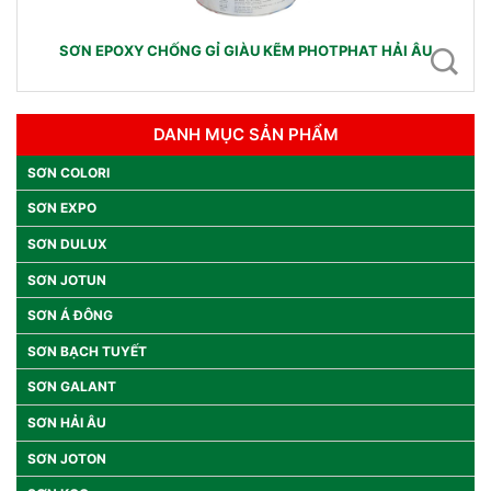
SƠN EPOXY CHỐNG GỈ GIÀU KẼM PHOTPHAT HẢI ÂU
DANH MỤC SẢN PHẨM
SƠN COLORI
SƠN EXPO
SƠN DULUX
SƠN JOTUN
SƠN Á ĐÔNG
SƠN BẠCH TUYẾT
SƠN GALANT
SƠN HẢI ÂU
SƠN JOTON