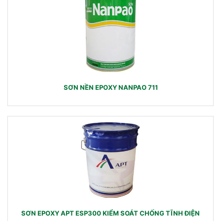
SƠN NỀN EPOXY NANPAO 711
SƠN EPOXY APT ESP300 KIỂM SOÁT CHỐNG TĨNH ĐIỆN