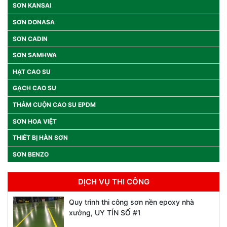
SƠN KANSAI
SƠN DONASA
SƠN CADIN
SƠN SAMHWA
HẠT CAO SU
GẠCH CAO SU
THẢM CUỘN CAO SU EPDM
SƠN HOA VIỆT
THIẾT BỊ HÀN SƠN
SƠN BENZO
DỊCH VỤ THI CÔNG
Quy trình thi công sơn nền epoxy nhà
xưởng, UY TÍN SỐ #1