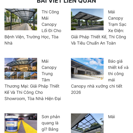
BÀI VIẾT LIÊN QUAN
Thi Công
Mái
Mái
Canopy
Canopy
Trạm Sạc
Lối Đi Cho
Xe Điện:
Bệnh Viện, Trường Học, Tòa
Giải Pháp Thiết Kế, Thi Công
Nhà
Và Tiêu Chuẩn An Toàn
Mái
Báo giá
Canopy
thiết kế và
Trung
thi công
Tâm
mái
Thương Mại: Giải Pháp Thiết
Canopy nhà xưởng chi tiết
Kế Và Thi Công Cho
2026
Showroom, Tòa Nhà Hiện Đại
Sơn phản
Mái
quang là
gì? Bảng