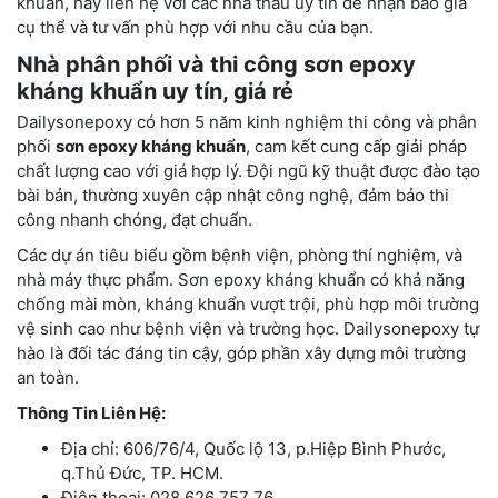
khuẩn, hãy liên hệ với các nhà thầu uy tín để nhận báo giá
cụ thể và tư vấn phù hợp với nhu cầu của bạn.
Nhà phân phối và thi công sơn epoxy
kháng khuẩn uy tín, giá rẻ
Dailysonepoxy có hơn 5 năm kinh nghiệm thi công và phân
phối
sơn epoxy kháng khuẩn
, cam kết cung cấp giải pháp
chất lượng cao với giá hợp lý. Đội ngũ kỹ thuật được đào tạo
bài bản, thường xuyên cập nhật công nghệ, đảm bảo thi
công nhanh chóng, đạt chuẩn.
Các dự án tiêu biểu gồm bệnh viện, phòng thí nghiệm, và
nhà máy thực phẩm. Sơn epoxy kháng khuẩn có khả năng
chống mài mòn, kháng khuẩn vượt trội, phù hợp môi trường
vệ sinh cao như bệnh viện và trường học. Dailysonepoxy tự
hào là đối tác đáng tin cậy, góp phần xây dựng môi trường
an toàn.
Thông Tin Liên Hệ:
Địa chỉ: 606/76/4, Quốc lộ 13, p.Hiệp Bình Phước,
q.Thủ Đức, TP. HCM.
Điện thoại: 028 626 757 76.