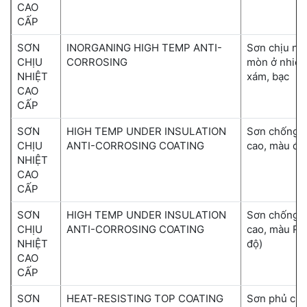
CAO
CẤP
SƠN
INORGANING HIGH TEMP ANTI-
Sơn chịu nh
CHỊU
CORROSING
mòn ở nhiệt
NHIỆT
xám, bạc
CAO
CẤP
SƠN
HIGH TEMP UNDER INSULATION
Sơn chống ă
CHỊU
ANTI-CORROSING COATING
cao, màu đen
NHIỆT
CAO
CẤP
SƠN
HIGH TEMP UNDER INSULATION
Sơn chống ă
CHỊU
ANTI-CORROSING COATING
cao, màu RA
NHIỆT
độ)
CAO
CẤP
SƠN
HEAT-RESISTING TOP COATING
Sơn phủ chị