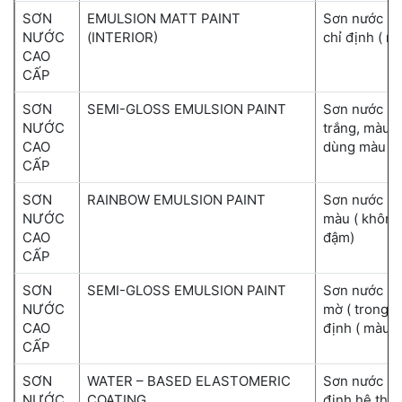
SƠN
EMULSION MATT PAINT
Sơn nước Ra
NƯỚC
(INTERIOR)
chỉ định ( m
CAO
CẤP
SƠN
SEMI-GLOSS EMULSION PAINT
Sơn nước Ra
NƯỚC
trắng, màu 
CAO
dùng màu đ
CẤP
SƠN
RAINBOW EMULSION PAINT
Sơn nước Ra
NƯỚC
màu ( không
CAO
đậm)
CẤP
SƠN
SEMI-GLOSS EMULSION PAINT
Sơn nước Ra
NƯỚC
mờ ( trong 
CAO
định ( màu đ
CẤP
SƠN
WATER – BASED ELASTOMERIC
Sơn nước ngo
NƯỚC
COATING
định hệ thố