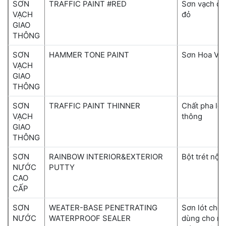
SƠN
TRAFFIC PAINT #RED
Sơn vạch đư
VẠCH
đỏ
GIAO
THÔNG
SƠN
HAMMER TONE PAINT
Sơn Hoa Vă
VẠCH
GIAO
THÔNG
SƠN
TRAFFIC PAINT THINNER
Chất pha lo
VẠCH
thông
GIAO
THÔNG
SƠN
RAINBOW INTERIOR&EXTERIOR
Bột trét nội
NƯỚC
PUTTY
CAO
CẤP
SƠN
WEATER-BASE PENETRATING
Sơn lót chố
NƯỚC
WATERPROOF SEALER
dùng cho nội