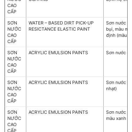
CAO
CẤP
SƠN
WATER – BASED DIRT PICK-UP
Sơn nước nư
NƯỚC
RESICTANCE ELASTIC PAINT
bụi, màu mờ
CAO
định (màu đ
CẤP
SƠN
ACRYLIC EMULSION PAINTS
Sơn nước mà
NƯỚC
CAO
CẤP
SƠN
ACRYLIC EMULSION PAINTS
Sơn nước bó
NƯỚC
nhạt)
CAO
CẤP
SƠN
ACRYLIC EMULSION PAINTS
Sơn nước bó
NƯỚC
màu xanh lá 
CAO
CẤP