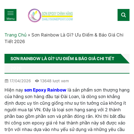
Menu
Trang Chủ
»
Sơn Rainbow Là Gì? Ưu Điểm & Báo Giá Chi
Tiết 2026
SƠN RAINBOW LÀ GÌ? ƯU ĐIỂM & BÁO GIÁ CHI TIẾT
2026
17/04/2026
13648 lượt xem
Hiện nay
sơn Epoxy Rainbow
là sản phẩm sơn thượng hạng
của hãng sơn hàng đầu tại Đài Loan, là dòng sơn khẳng
định được uy tín cũng giống như sự tin tưởng của không ít
người mua tại VN. Đây là loại sơn hạng sang với 2 thành
phần bao gồm phần sơn và phần đóng rắn. Khi thi bắt đầu
thi công sơn epoxy giá rẻ hai thành phần này sẽ được xáo
trộn với nhau dựa vào nhu yếu sử dụng và những yêu cầu