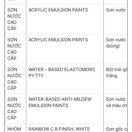
SƠN
ACRYLIC EMULSION PAINTS
Sơn nước bó
NƯỚC
CAO
CẤP
SƠN
ACRYLIC EMULSION PAINTS
Sơn nước mà
NƯỚC
(bóng)
CAO
CẤP
SƠN
WATER – BASED ELASTOMERIC
Bột trét gốc
NƯỚC
PYTTY
trắng
CAO
CẤP
SƠN
WATER-BASED ANTI-MILDEW
Sơn nước ch
NƯỚC
EMULSION PAINTS
và màu chỉ 
CAO
CẤP
NHÓM
RAINBOW C.R.FINISH, WHITE
Sơn gốc cao