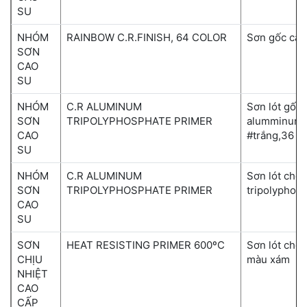
SU
NHÓM
RAINBOW C.R.FINISH, 64 COLOR
Sơn gốc cao
SƠN
CAO
SU
NHÓM
C.R ALUMINUM
Sơn lót gốc 
SƠN
TRIPOLYPHOSPHATE PRIMER
alumminum t
CAO
#trắng,36
SU
NHÓM
C.R ALUMINUM
Sơn lót chố
SƠN
TRIPOLYPHOSPHATE PRIMER
tripolyphos
CAO
SU
SƠN
HEAT RESISTING PRIMER 600ºC
Sơn lót chốn
CHỊU
màu xám
NHIỆT
CAO
CẤP