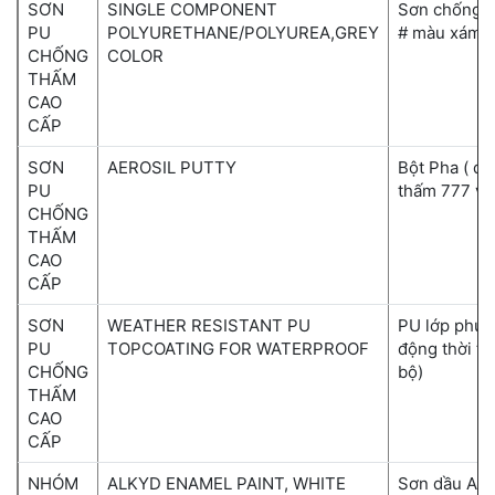
SƠN
SINGLE COMPONENT
Sơn chống t
PU
POLYURETHANE/POLYUREA,GREY
# màu xám
CHỐNG
COLOR
THẤM
CAO
CẤP
SƠN
AEROSIL PUTTY
Bột Pha ( d
PU
thấm 777 và
CHỐNG
THẤM
CAO
CẤP
SƠN
WEATHER RESISTANT PU
PU lớp phủ 
PU
TOPCOATING FOR WATERPROOF
động thời ti
CHỐNG
bộ)
THẤM
CAO
CẤP
NHÓM
ALKYD ENAMEL PAINT, WHITE
Sơn dầu Alk