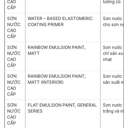
CAO
tường cũ
CẤP
SƠN
WATER – BASED ELASTOMERIC
Sơn nước lớp
NƯỚC
COATING PRIMER
cho sơn ngoạ
CAO
CẤP
SƠN
RAINBOW EMULSION PAINT,
Sơn nước nội
NƯỚC
MATT
chỉ sản xuấ
CAO
nhạt
CẤP
SƠN
RAINBOW EMULSION PAINT,
Sơn nước Rai
NƯỚC
MATT (INTERIOR)
sản xuất màu
CAO
CẤP
SƠN
FLAT EMULSION PAINT, GENERAL
Sơn nước Ra
NƯỚC
SERIES
trắng và nhạ
CAO
CẤP