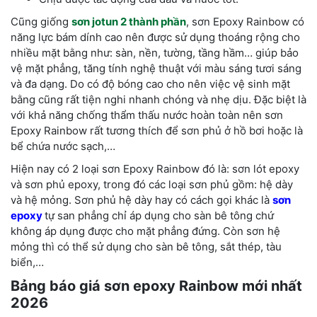
Cũng giống
sơn jotun 2 thành phần
, s
ơn Epoxy Rainbow có
năng lực bám dính cao nên được sử dụng thoáng rộng cho
nhiều mặt bằng như: sàn, nền, tường, tầng hầm… giúp bảo
vệ mặt phẳng, tăng tính nghệ thuật với màu sáng tươi sáng
và đa dạng. Do có độ bóng cao cho nên việc vệ sinh mặt
bằng cũng rất tiện nghi nhanh chóng và nhẹ dịu. Đặc biệt là
với khả năng chống thẩm thấu nước hoàn toàn nên sơn
Epoxy Rainbow rất tương thích để sơn phủ ở hồ bơi hoặc là
bể chứa nước sạch,…
Hiện nay có 2 loại sơn Epoxy Rainbow đó là: sơn lót epoxy
và sơn phủ epoxy, trong đó các loại sơn phủ gồm: hệ dày
và hệ mỏng. Sơn phủ hệ dày hay có cách gọi khác là
sơn
epoxy
tự san phẳng chỉ áp dụng cho sàn bê tông chứ
không áp dụng được cho mặt phẳng đứng. Còn sơn hệ
mỏng thì có thể sử dụng cho sàn bê tông, sắt thép, tàu
biển,…
Bảng báo giá sơn epoxy Rainbow mới nhất
2026