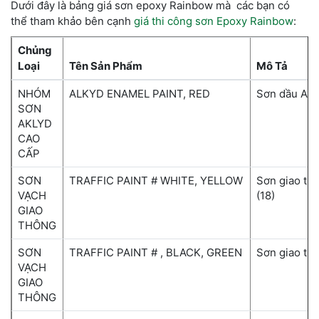
Dưới đây là bảng giá sơn epoxy Rainbow mà các bạn có
thể tham khảo bên cạnh
giá thi công sơn Epoxy Rainbow
:
Chủng
Loại
Tên Sản Phẩm
Mô Tả
NHÓM
ALKYD ENAMEL PAINT, RED
Sơn dầu Alk
SƠN
AKLYD
CAO
CẤP
SƠN
TRAFFIC PAINT # WHITE, YELLOW
Sơn giao th
VẠCH
(18)
GIAO
THÔNG
SƠN
TRAFFIC PAINT # , BLACK, GREEN
Sơn giao th
VẠCH
GIAO
THÔNG