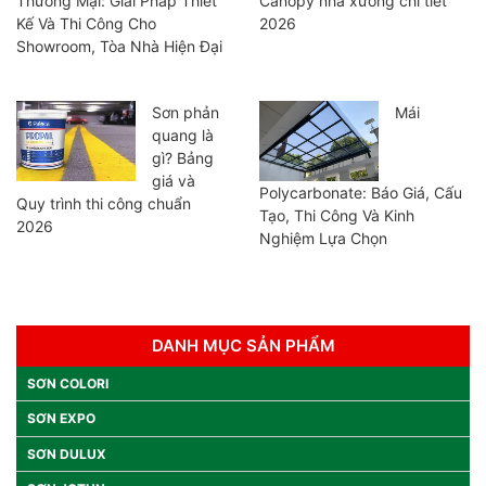
Thương Mại: Giải Pháp Thiết
Canopy nhà xưởng chi tiết
Kế Và Thi Công Cho
2026
Showroom, Tòa Nhà Hiện Đại
Sơn phản
Mái
quang là
gì? Bảng
giá và
Polycarbonate: Báo Giá, Cấu
Quy trình thi công chuẩn
Tạo, Thi Công Và Kinh
2026
Nghiệm Lựa Chọn
DANH MỤC SẢN PHẨM
SƠN COLORI
SƠN EXPO
SƠN DULUX