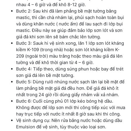
nhau 4 – 6 giờ và để khô 8-12 giờ.
Bước 2: Sau khi đã làm phẳng bề mặt tường bằng
mastic, thì cần chà nhám lại, phủi sạch hoàn toàn bụi
và dùng khăn nước ( nước ấm) để lau sạch đi lớp bụi
mastic. Điều này se giúp đảm bảo lớp sơn lót và sơn
giả đá khi sơn lên sẽ bám chắc lên tường.
Bước 3: Sauk hi vệ sinh xong, lăn 1 lớp sơn lót kháng
kiềm K-109 (trong nhà) hoặc sơn lót kháng kiềm K-
209 (ngoài trời) màu trắng hoặc theo màu giả đá lên
tường và để khô thời gian từ 4 – 6 giờ.
Bước 4: Tiếp theo, dùng súng phun hoặc bay để trét
sơn giả đá lên bề mặt tường.
Bước 5: Dùng rulô nhúng nước sạch lăn lại bề mặt để
làm phẳng bề mặt giả đá đều hơn. Để giả đá khô ít
nhất trong 24 giờ rồi dùng giấy nhám vải xả nhám.
Bước 6: Cuối cùng phủ 01 lớp kéo bóng hệ dầu.
Không được để lớp sơn mới thi công tiếp xúc với mưa
hay trục tiếp với nước ít nhất 8 giờ sau khi thi công.
Vệ sinh dụng cụ: Nên rửa bằng nước hoặc dùng dầu
Emulsion để vệ sinh, tùy thuộc vào loại sơn.