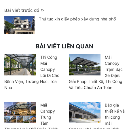
Bài viết trước đó
Thủ tục xin giấy phép xây dựng nhà phố
BÀI VIẾT LIÊN QUAN
Thi Công
Mái
Mái
Canopy
Canopy
Trạm Sạc
Lối Đi Cho
Xe Điện:
Bệnh Viện, Trường Học, Tòa
Giải Pháp Thiết Kế, Thi Công
Nhà
Và Tiêu Chuẩn An Toàn
Mái
Báo giá
Canopy
thiết kế và
Trung
thi công
Tâm
mái