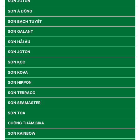
SƠN JOTUN
SƠN Á ĐÔNG
SƠN BẠCH TUYẾT
SƠN GALANT
SƠN HẢI ÂU
SƠN JOTON
SƠN KCC
SƠN KOVA
SƠN NIPPON
SƠN TERRACO
SƠN SEAMASTER
SƠN TOA
CHỐNG THẤM SIKA
SƠN RAINBOW