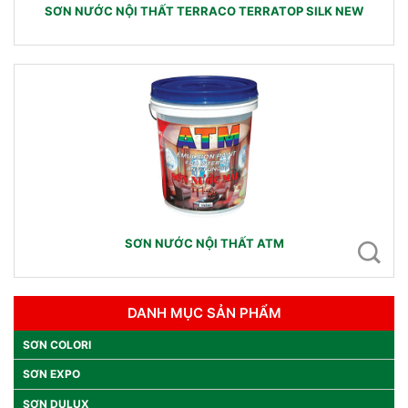
SƠN NƯỚC NỘI THẤT TERRACO TERRATOP SILK NEW
SƠN NƯỚC NỘI THẤT ATM
DANH MỤC SẢN PHẨM
SƠN COLORI
SƠN EXPO
SƠN DULUX