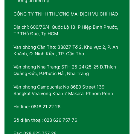
Thông tin liên hệ
CÔNG TY TNHH THƯƠNG MẠI DỊCH VỤ CHÍ HÀO
Địa chỉ: 606/76/4, Quốc Lộ 13, P.Hiệp Bình Phước,
TP.THủ Đức, Tp.HCM
Văn phòng Cần Thơ: 388Z7 Tổ 2, Khu vực 2, P. An
Khánh, Q. Ninh Kiều, TP. Cần Thơ
Văn phòng Nha Trang: STH 25-24/25-25 Đ.Thích
Quảng Đức, P.Phước Hải, Nha Trang
Văn phòng Campuchia: No 86E0 Street 139
Sangkat Vealvong Khan 7 Makara, Phnom Penh
Hotline: 0818 21 22 26
Số điện thoại: 028 626 757 76
Fax: 028 625 757 28