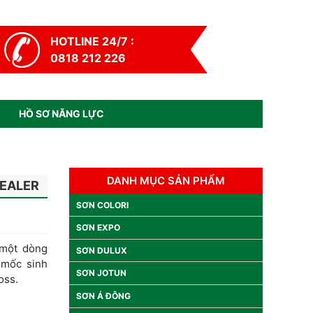
HOTLINE 24/7 :
0818 212 226
HỒ SƠ NĂNG LỰC
DANH MỤC SẢN PHẨM
SEALER
SƠN COLORI
SƠN EXPO
 một dòng
SƠN DULUX
 mốc sinh
SƠN JOTUN
oss.
SƠN Á ĐÔNG