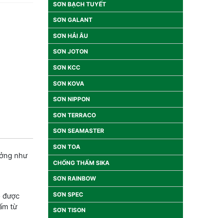
SƠN BẠCH TUYẾT
SƠN GALANT
SƠN HẢI ÂU
SƠN JOTON
SƠN KCC
SƠN KOVA
SƠN NIPPON
SƠN TERRACO
SƠN SEAMASTER
SƠN TOA
ưởng như
CHỐNG THẤM SIKA
SƠN RAINBOW
SƠN SPEC
ô được
ấm từ
SƠN TISON