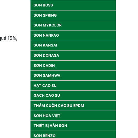
SƠN BOSS
SƠN SPRING
SƠN MYKOLOR
SƠN NANPAO
quá 15%,
SƠN KANSAI
SƠN DONASA
SƠN CADIN
SƠN SAMHWA
HẠT CAO SU
GẠCH CAO SU
THẢM CUỘN CAO SU EPDM
SƠN HOA VIỆT
THIẾT BỊ HÀN SƠN
SƠN BENZO