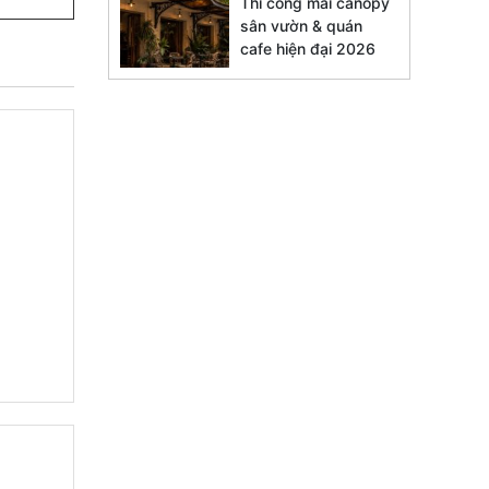
Thi công mái canopy
sân vườn & quán
cafe hiện đại 2026