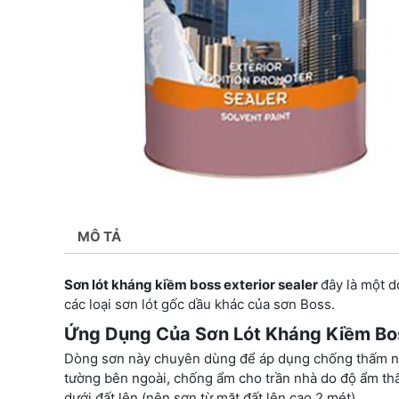
MÔ TẢ
Sơn lót kháng kiềm boss exterior sealer
đây là một 
các loại sơn lót gốc dầu khác của sơn Boss.
Ứng Dụng Của Sơn Lót Kháng Kiềm Bos
Dòng sơn này chuyên dùng để áp dụng chống thấm ngư
tường bên ngoài, chống ẩm cho trần nhà do độ ẩm th
dưới đất lên (nên sơn từ mặt đất lên cao 2 mét).